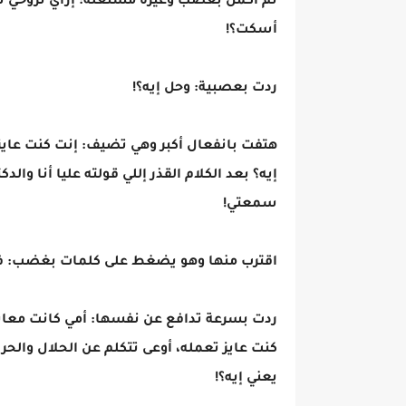
ثم أكمل بغضب وغيرة مشتعلة: إزاي تروحي تتج
أسكت؟!
ردت بعصبية: وحل إيه؟!
هتفت بانفعال أكبر وهي تضيف: إنت كنت عايز ت
إيه؟ بعد الكلام القذر إللي قولته عليا أنا
سمعتي!
اقترب منها وهو يضغط على كلمات بغضب: فتر
ردت بسرعة تدافع عن نفسها: أمي كانت معايا 
كنت عايز تعمله، أوعى تتكلم عن الحلال والحر
يعني إيه؟!