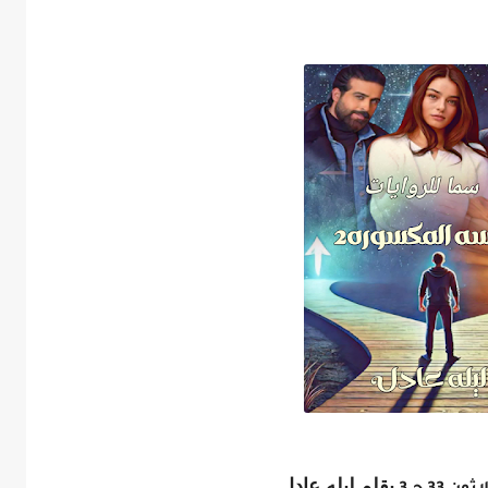
بقلم ليله عادل