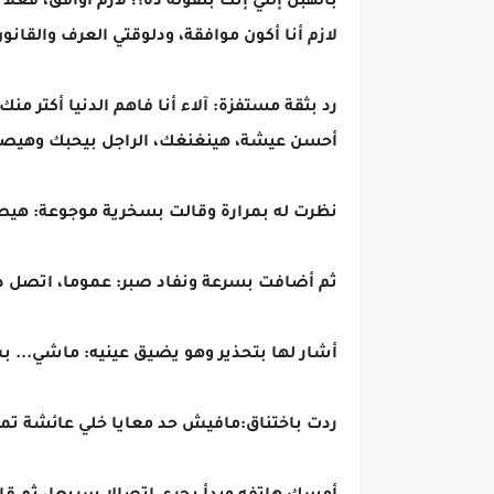
بالهبل إللي إنت بتقوله ده؟! لازم أوافق، فع
لازم أنا أكون موافقة، ودلوقتي العرف والقانو
رد بثقة مستفزة: آلاء أنا فاهم الدنيا أكتر م
أحسن عيشة، هينغنغك، الراجل بيحبك وهيص
نظرت له بمرارة وقالت بسخرية موجوعة: هيص
ثم أضافت بسرعة ونفاد صبر: عموما، اتصل د
أشار لها بتحذير وهو يضيق عينيه: ماشي... 
ردت باختناق:مافيش حد معايا خلي عائشة تم