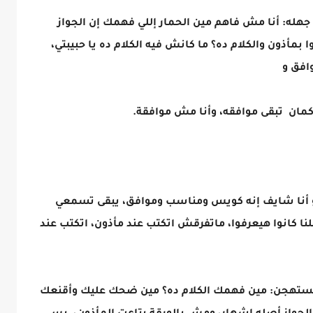
له: أنا مش فاهم مين الحمار إللي فهمك إن الجواز
ا بمأذون والكلام ده؟ ما كانش فيه الكلام ده يا حبيبتي،
وافق و
كمان تبقى موافقه، وأنا مش موافقة.
و أنا شايف إنه كويس ومناسب وموافق، يبقى تسمعي
نا كانوا هيعرفوا، ماتفرقش اتكتب عند مأذون، اتكتب عند
ستهجن: مين فهمك الكلام ده؟ مين ضحك عليك وأقنعك