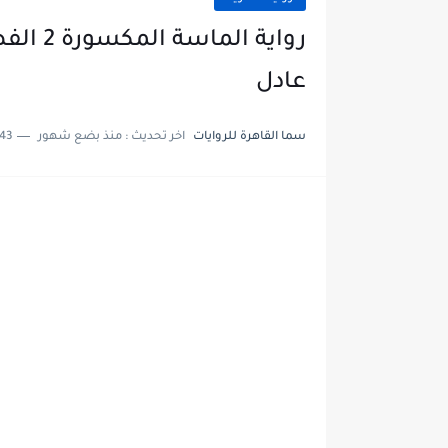
عادل
سما القاهرة للروايات
اخر تحديث :
منذ بضع شهور
43 دقائق للقراء