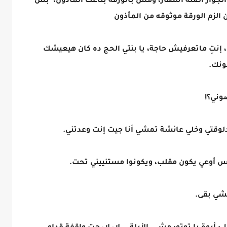
لا الجواز أصله اشهار، ومش بالورقة بتاعت المأذون، بس
ن الزم الورقة موثوقه من المأذون
نك، إنتِ ماتعرفيش حاجة، يا بنتي الحج ده كان هيعيشك
ونك.
وني؟!
لوقتي وخلي عائشة تمشي أنا جيت إنت وعدتني.
بس أوعي يكون مقلب، ويكونوا مستنييني تحت.
شي بقى.