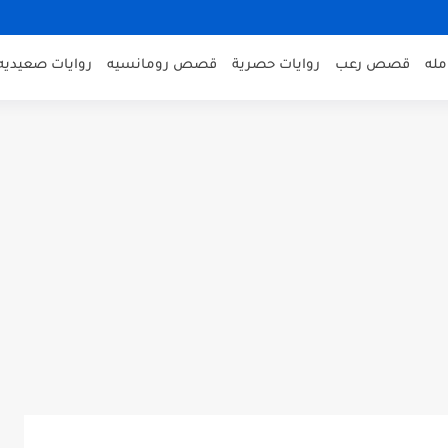
مله
قصص رعب
روايات حصرية
قصص رومانسيه
روايات صعيديه