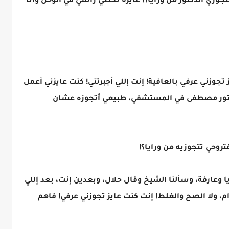
وزي الدكتور من ورايا؟! عايزة تحطي راسي في الوحل وأنا
جوزني عرفي بالعافية! إنت إللي أجبرتني! كنت عايزني أعمل
 والدكتور مصطفى في المستشفي، طبيعي أتجوزه عشان
وحي تتجوزيه من ورايا؟!
وعارفة، وسألنا الشيخ وقال حلال، وبعدين إنت، بعد إللي
ام، ولا الصح والغلط! إنت كنت عايز تجوزني عرفي! فاهم