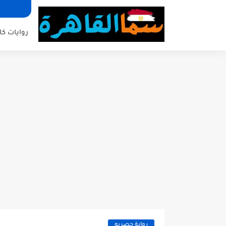
روايات كا
رواية حصريه