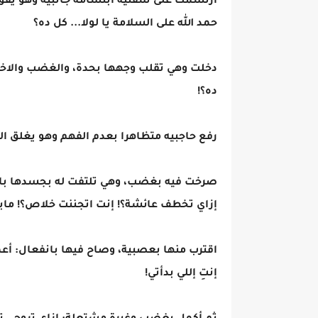
ارتسمت على شفتيه ابتسامة جانبية وهو يقو
حمد الله على السلامة يا لولا... كل ده؟
دخلت وهي تقلب وجهها بحدة، والغضب والاختنا
ده؟!
رفع حاجبيه متظاهرا بعدم الفهم وهو يغلق ال
صرخت فيه بغضب، وهي تلتفت له بجسدها بال
إزاي تخطف عائشة؟! إنت اتجننت خلاص؟! ما
اقترب منها بعصبية، وصاح فيها بانفعال: أعم
إنتِ إللي بدأتي!