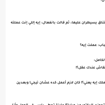
ل:
ق يسيطران عليها، ثم قالت بانفعال: إيه إللي إنت عملته
باب: عملت إيه؟
كامل:
بقاش عندك عقل؟!
لك إيه يعني؟! كان لازم أعمل كده عشان تيجي! وبعدين