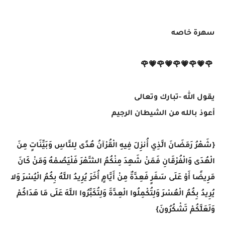
سهرة خاصه
🌹💗🌹💗🌹💗🌹💗🌹
يقول الله -تبارك وتعالى
أعوذ بالله من الشيطان الرجيم
{شَهْرُ رَمَضَانَ الَّذِي أُنزِلَ فِيهِ الْقُرْآنُ هُدًى لِلنَّاسِ وَبَيِّنَاتٍ مِنَ
الْهُدَى وَالْفُرْقَانِ فَمَنْ شَهِدَ مِنْكُمُ الشَّهْرَ فَلْيَصُمْهُ وَمَنْ كَانَ
مَرِيضًا أَوْ عَلَى سَفَرٍ فَعِدَّةٌ مِنْ أَيَّامٍ أُخَرَ يُرِيدُ اللَّهُ بِكُمُ الْيُسْرَ وَلا
يُرِيدُ بِكُمُ الْعُسْرَ وَلِتُكْمِلُوا الْعِدَّةَ وَلِتُكَبِّرُوا اللَّهَ عَلَى مَا هَدَاكُمْ
وَلَعَلَّكُمْ تَشْكُرُونَ}