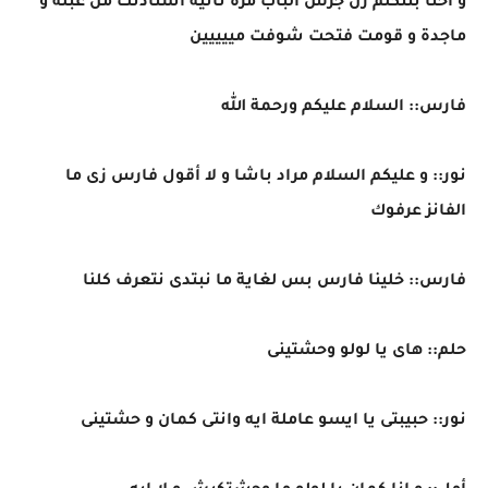
و احنا بنتكلم رن جرس الباب مرة تانية استأذنت من عبلة و
ماجدة و قومت فتحت شوفت مييييين
فارس:: السلام عليكم ورحمة الله
نور:: و عليكم السلام مراد باشا و لا أقول فارس زى ما
الفانز عرفوك
فارس:: خلينا فارس بس لغاية ما نبتدى نتعرف كلنا
حلم:: هاى يا لولو وحشتينى
نور:: حبيبتى يا ايسو عاملة ايه وانتى كمان و حشتينى