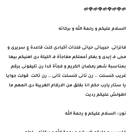
🌱🌹🌱🌹🌱🌹🌱🌹🌱
السلام عليكم و رحمة الله و بركاته
فانزاتى حبيباتى حياتى فلذات أكبادى كنت قاعدة ع سريرى و
مجى فـ إيدى و بفكر أعملكم مفاجأة فـ الليلة دى اهنيكم بيها
بمناسبة شهر رمضان الكريم و فجأة كدا رن تليفونى برقم
غريب كنسلت .. رن تانى كنسلت تانى .. رن تالت قولت جوايا
يا ستار يارب حكم انا بقلق من الارقام الغريبة دى المهم ما
اطولش عليكم رديت
نور:: السلام عليكم و رحمة الله