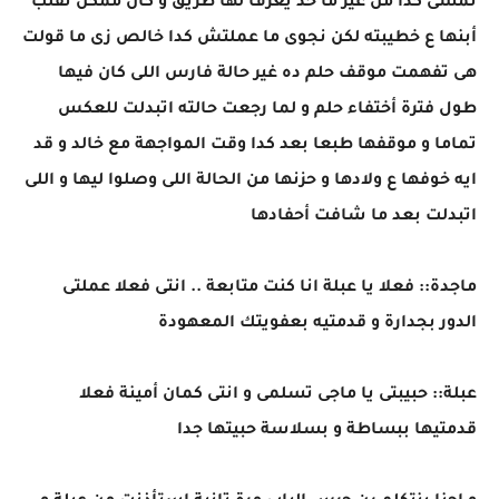
تمشى كدا من غير ما حد يعرف لها طريق و كان ممكن تقلب
أبنها ع خطيبته لكن نجوى ما عملتش كدا خالص زى ما قولت
هى تفهمت موقف حلم ده غير حالة فارس اللى كان فيها
طول فترة أختفاء حلم و لما رجعت حالته اتبدلت للعكس
تماما و موقفها طبعا بعد كدا وقت المواجهة مع خالد و قد
ايه خوفها ع ولادها و حزنها من الحالة اللى وصلوا ليها و اللى
اتبدلت بعد ما شافت أحفادها
ماجدة:: فعلا يا عبلة انا كنت متابعة .. انتى فعلا عملتى
الدور بجدارة و قدمتيه بعفويتك المعهودة
عبلة:: حبيبتى يا ماجى تسلمى و انتى كمان أمينة فعلا
قدمتيها ببساطة و بسلاسة حبيتها جدا