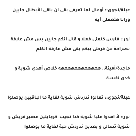
عبلة/نجوى:: أومال لما تعرفى بقى ان باقى الأبطال جايين
ورانا هتعملى أيه
نور:: فارس كلمنى فعلا و قال انكم جايين بس مش عارفة
بصراحة من فرحتى بيكم بقى مش عارفة اتكلم
ماجدة/أمينة:: ههههههههههههه خلاص أهدى شوية و
خدى نفسك
عبلة/نجوى:: تعالوا ندردش شوية لغاية ما الباقيين يوصلوا
نور:: لأ اهدوا عليا شوية كدا نجيب كوبايتين عصير فريش و
شوية تسالى و بعدين ندردش حبة لغاية ما يوصلوا