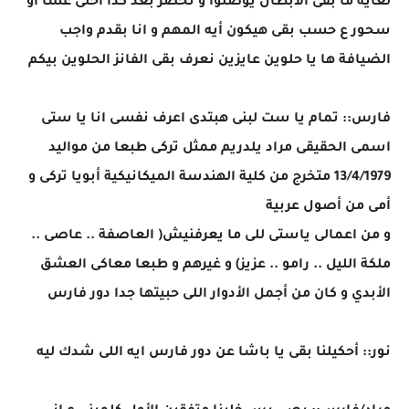
لغاية ما بقى الأبطال يوصلوا و نحضر بعد كدا أحلى عشا او
سحور ع حسب بقى هيكون أيه المهم و انا بقدم واجب
الضيافة ها يا حلوين عايزين نعرف بقى الفانز الحلوين بيكم
فارس:: تمام يا ست لبنى هبتدى اعرف نفسى انا يا ستى
اسمى الحقيقى مراد يلدريم ممثل تركى طبعا من مواليد
13/4/1979 متخرج من كلية الهندسة الميكانيكية أبويا تركى و
أمى من أصول عربية
و من اعمالى ياستى للى ما يعرفنيش( العاصفة .. عاصى ..
ملكة الليل .. رامو .. عزيز) و غيرهم و طبعا معاكى العشق
الأبدي و كان من أجمل الأدوار اللى حبيتها جدا دور فارس
نور:: أحكيلنا بقى يا باشا عن دور فارس ايه اللى شدك ليه