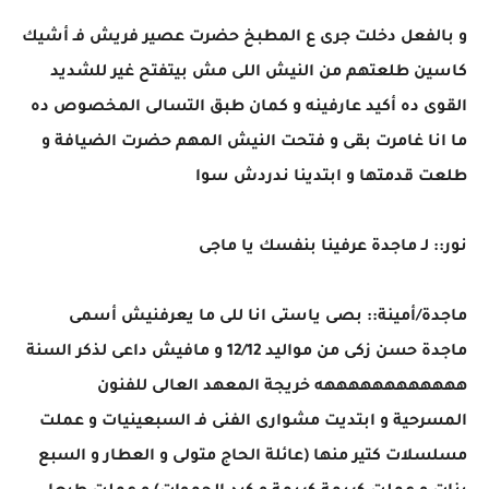
و بالفعل دخلت جرى ع المطبخ حضرت عصير فريش فـ أشيك
كاسين طلعتهم من النيش اللى مش بيتفتح غير للشديد
القوى ده أكيد عارفينه و كمان طبق التسالى المخصوص ده
ما انا غامرت بقى و فتحت النيش المهم حضرت الضيافة و
طلعت قدمتها و ابتدينا ندردش سوا
نور:: لـ ماجدة عرفينا بنفسك يا ماجى
ماجدة/أمينة:: بصى ياستى انا للى ما يعرفنيش أسمى
ماجدة حسن زكى من مواليد 12/12 و مافيش داعى لذكر السنة
ههههههههههههه خريجة المعهد العالى للفنون
المسرحية و ابتديت مشوارى الفنى فـ السبعينيات و عملت
مسلسلات كتير منها (عائلة الحاج متولى و العطار و السبع