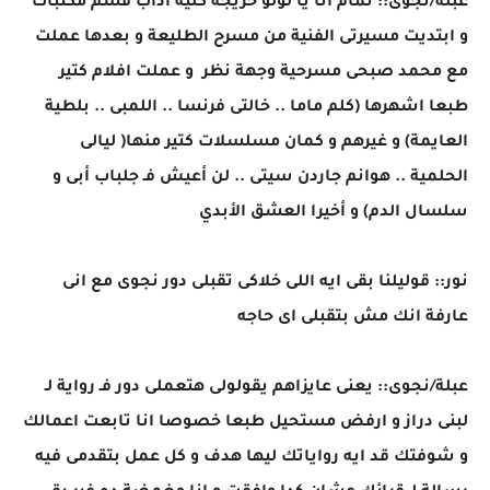
عبلة/نجوى:: تمام انا يا لولو خريجة كلية أداب قسم مكتبات
و ابتديت مسيرتى الفنية من مسرح الطليعة و بعدها عملت
مع محمد صبحى مسرحية وجهة نظر و عملت افلام كتير
طبعا اشهرها (كلم ماما .. خالتى فرنسا .. اللمبى .. بلطية
العايمة) و غيرهم و كمان مسلسلات كتير منها( ليالى
الحلمية .. هوانم جاردن سيتى .. لن أعيش فـ جلباب أبى و
سلسال الدم) و أخيرا العشق الأبدي
نور:: قوليلنا بقى ايه اللى خلاكى تقبلى دور نجوى مع انى
عارفة انك مش بتقبلى اى حاجه
عبلة/نجوى:: يعنى عايزاهم يقولولى هتعملى دور فـ رواية لـ
لبنى دراز و ارفض مستحيل طبعا خصوصا انا تابعت اعمالك
و شوفتك قد ايه رواياتك ليها هدف و كل عمل بتقدمى فيه