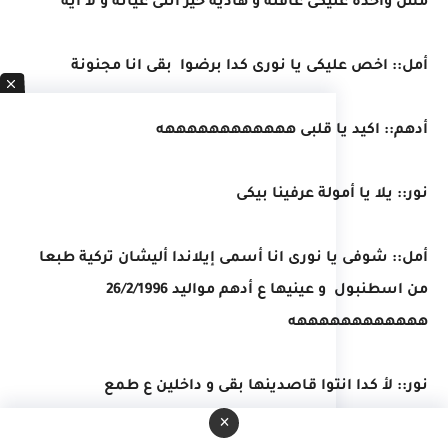
مش واخدة عليكى عاقلة و هادية خير انتى عيانة و لا ايه
أمل:: اخص عليكى يا نورى كدا برضوا بقى انا مجنونة
أدهم:: اكيد يا قلبى ههههههههههههه
نور:: يلا يا أمولة عرفينا بيكى
أمل:: شوفى يا نورى انا أسمى إيلاندا أليشان تركية طبعا
من اسطنبول و عينيها ع أدهم مواليد 26/2/1996
ههههههههههههه
نور:: لأ كدا انتوا قاصدينها بقى و داخلين ع طمع
ههههههههههههه
×