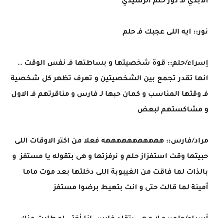
الأبدي فـ دور حلم الرشيدي
نور:: ايه اللى عجبك فـ حلم
إسراء/حلم:: قوة شخصيتها و بساطتها فـ نفس الوقت ..
انها تقدر تجمع بين الشخصيتين و تعرف تظهر كل شخصية
فـ وقتها المناسب و كمان حبها لـ فارس و مناقرتهم فـ الاول
و مشاكستهم لبعض
مراد/فارس:: هههههههههههه فعلا من اكتر الاوقات اللى
حبيتها وقت استفزاز حلم و نرفزتها و هى بتقوله يا مستفز و
بالذات لما فاقت من الغيبوبة اللى دخلتها بعد موت ماما
أمينة لما قالت حتى و انت بتعيط برضوا مستفز