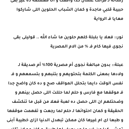
رسالة لـ قرائك عشان كدا وافقت و انا مغمضة ده غير بقى
حبيبة قلبي ماجدة و كمان الشباب الحلوين اللى شاركوا
معايا فـ الرواية
نور:: فعلا يا بلبلة كلهم حلوين ما شاء الله .. قوليلى بقى
نجوى فيها كام فـ % من الام المصرية
عبلة:: بدون مبالغة نجوى أم مصرية 100% أم صديقة لـ
ولادها بمعنى الكلمة بتحتويهم و بتنبهم و بتسمعهم و فـ
نفس الوقت دايما بتحلل المواقف صح و ده كان واضح جدا
فـ موقفها مع فارس و حلم لما حللت اللى حصل بينهم و
وضحتلهم ان اللى حصل ده لعبة فعلا من قبل ما تنكشف
الحقيقة و كمان احتوائها لـ حلم لما رجعت و تفهمت موقفها
و طبعا اى ام غيرها كان ممكن تبهدل الدنيا ازاى خطيبة أبنى