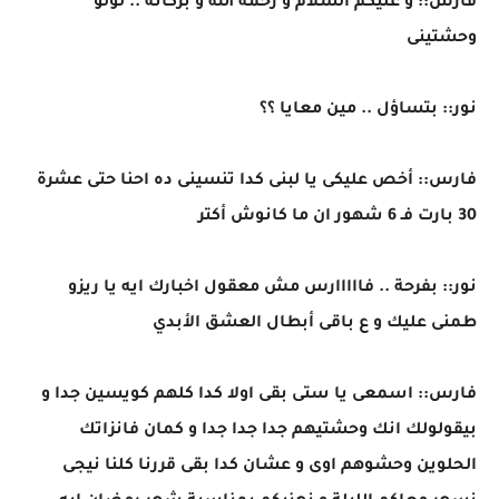
فارس:: و عليكم السلام و رحمة الله و بركاته .. لولو
وحشتينى
نور:: بتساؤل .. مين معايا ؟؟
فارس:: أخص عليكى يا لبنى كدا تنسينى ده احنا حتى عشرة
30 بارت فـ 6 شهور ان ما كانوش أكتر
نور:: بفرحة .. فااااارس مش معقول اخبارك ايه يا ريزو
طمنى عليك و ع باقى أبطال العشق الأبدي
فارس:: اسمعى يا ستى بقى اولا كدا كلهم كويسين جدا و
بيقولولك انك وحشتيهم جدا جدا جدا و كمان فانزاتك
الحلوين وحشوهم اوى و عشان كدا بقى قررنا كلنا نيجى