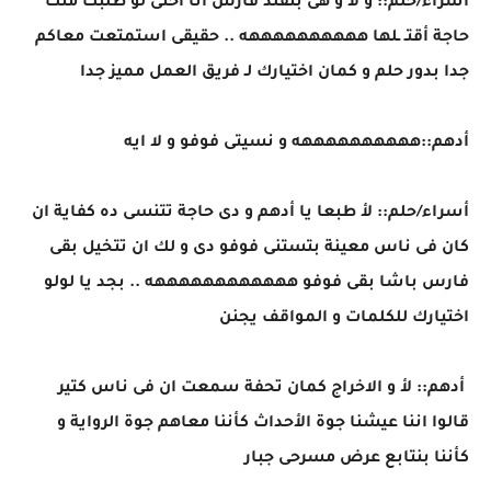
أسراء/حلم:: و لا و هى بتقلد فارس انا أختى لو طلبت منك
حاجة أقتـ ـلها ههههههههههه .. حقيقى استمتعت معاكم
جدا بدور حلم و كمان اختيارك لـ فريق العمل مميز جدا
أدهم::ههههههههههه و نسيتى فوفو و لا ايه
أسراء/حلم:: لأ طبعا يا أدهم و دى حاجة تتنسى ده كفاية ان
كان فى ناس معينة بتستنى فوفو دى و لك ان تتخيل بقى
فارس باشا بقى فوفو ههههههههههههه .. بجد يا لولو
اختيارك للكلمات و المواقف يجنن
أدهم:: لأ و الاخراج كمان تحفة سمعت ان فى ناس كتير
قالوا اننا عيشنا جوة الأحداث كأننا معاهم جوة الرواية و
كأننا بنتابع عرض مسرحى جبار