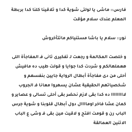
فارس:: ماشى يا لولتى شوية كدا و تلاقينا كلنا كدا بربطة
المعلم عندك سلام مؤقت
نور:: سلام يا باشا مستنياكم ماتتأخروش
و خلصت المكالمة و رجعت لـ تفكيرى تانى فـ المفاجأة اللى
هعملهالكم و شردت كدا جوايا و قولت طيب ده مافيش
أحلى من دى مفاجأة أبطال الرواية جايين بنفسهم و
شخصياتهم الحقيقية عشان يسهروا معانا فـ الجروب
لااااااااا ده كدا بقى لازم نحضر بقى أحلى تسالى و عصاير و
كمان عشا فاخر اوماااال دول أبطال قلوبنا و شوية جرس
الباب رن و قومت افتح و لاقيت مين بقى فـ وشى ع الباب
الاتنين العمالقة