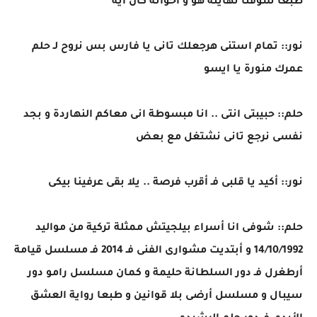
طبعا شوفنا نهايته هو و أخواته كان ايه
نور:: تمام استنى هرجعلك تانى يا فارس بس نروح لـ حلم
عمرك منورة يا ايسو
حلم:: حبيبتى انتى .. انا مبسوطة انى معاكم النهاردة و بجد
نفسى نرجع تانى نشتغل مع بعض
نور:: أكيد يا قلبى فـ أقرب فرصة .. يلا بقى عرفينا بيكى
حلم:: شوفى انا أسراء بيلجيتش ممثلة تركية من مواليد
14/10/1992 و أبتديت مشوارى الفنى فـ 2014 فـ مسلسل قيامة
أرطغرل فـ دور السلطانة حليمة و كمان مسلسل رامو دور
سيبال و مسلسل أرضى بلا قوانين و طبعا رواية العشق