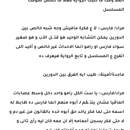
اصلا وقت ما كتبت الرواية فعلا ما كنتش شوفت
المسلسل
مراد/ فارس:: لأ ع فكرة مافيش وجه شبه خالص بين
الدورين يمكن التشابه الوحيد هو قتـ ـل الأب و هو صغير
سواء فارس او رامو انما الاحداث غير خالص و أكيد اللى
اتفرج ع المسلسل و تابع الرواية هيعرف ده
ماجدة/أمينة:: طيب ايه الفرق بين الدورين
مراد/فارس:: يا ست الكل رامو واحد دخل وسط عصابات
الماڤيا عشان ينتـ ـقم لـ أبوه منهم انما فارس ده ظابط له
اسمه حتى لما فكر ياخد حق أبوه خده بالقانون من غير دم و
لا حتى فكر يسجن أعمامه إلا ان عمه كان ليه رأى تانى و