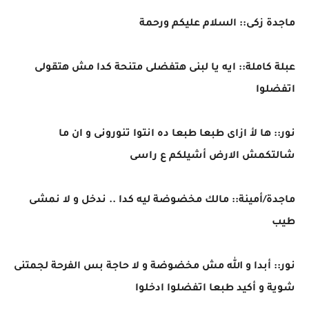
ماجدة زكى:: السلام عليكم ورحمة
عبلة كاملة:: ايه يا لبنى هتفضلى متنحة كدا مش هتقولى
اتفضلوا
نور:: ها لأ ازاى طبعا طبعا ده انتوا تنورونى و ان ما
شالتكمش الارض أشيلكم ع راسى
ماجدة/أمينة:: مالك مخضوضة ليه كدا .. ندخل و لا نمشى
طيب
نور:: أبدا و الله مش مخضوضة و لا حاجة بس الفرحة لجمتنى
شوية و أكيد طبعا اتفضلوا ادخلوا