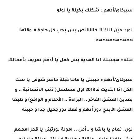
سيركاى/أدهم:: شكلك بخيلة يا لولو
نور:: مين انا !! لأ خااااالص بس بحب كل حاجة فـ وقتها
ههههههههههه
عبلة:: هجيبلك انا الهدية بس كمل يا أدهم تعريف بأعمالك
سيركاى/أدهم:: حبيبتى يا ماما عبلة حاضر شوفى يا ست
الكل انا ابتديت فـ 2018 اول مسلسل( ذنب الانسانية .. و
بعدين العشق الفاخر .. البراءة .. الأحلام و الواقع) و طبعا
العشق الأبدي دور أدهم و فعلا دور جميل جدا و حبيته
نور:: تمام يا باشا و لـ أمل .. امولة نورتينى يا قمر امممم