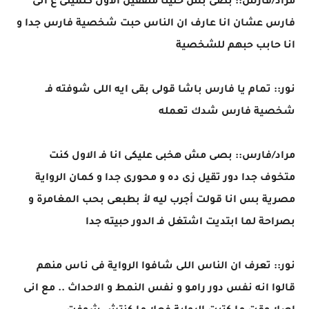
مراد/فارس:: بصى بس خلينا متفقين الأول كلمينى ع انى
فارس عشان انا عارف ان الناس حبت شخصية فارس جدا و
انا حابب حبهم للشخصية
نور:: تمام يا فارس باشا قولى بقى ايه اللى شوفته فـ
شخصية فارس شدك تعمله
مراد/فارس:: بصى مش هخبى عليكى انا فـ الاول كنت
متخوف جدا دور تقيل زى ده و محورى جدا و كمان الرواية
مصرية بس انا قولت أجرب ليه لأ بطبعى بحب المغامرة و
بصراحة لما ابتديت اشتغل فـ الدور حبيته جدا
نور:: تعرف ان الناس اللى شافوا الرواية فى ناس منهم
قالوا انه نفس دور رامو و نفس النمط و الاحداث .. مع انى