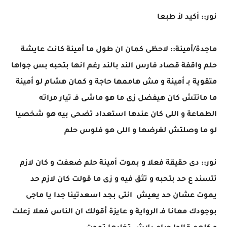
نور:: أكيد لأ طبعا
ماجدة/أمينة:: لاحظى كمان ان طول ما أمينة كانت عايشة
حلم واقفة قصاد فارس الند بالند رغم انها بتحبه بس جواها
متقوية بـ أمينة و مش هاممها حاجة و كمان هشام لو أمينة
ما ماتتش كان هيفضل زى ما هو ماشى فـ تيار مراته
الطماعة و اللى كان عندها استعداد تضحى بيه هو شخصيا
لو ما وصلتش لغرضها و اللى هو فلوس حلم
نور:: دى حقيقة فعلا و بموت أمينة حلم ضعفت و كان لازم
تتسند ع حد بتحبه و تثق فيه و زى ما قولت كان لازم حد
يموت عشان حد يعيش انتى بجد اسعدتينا جدا يا ماجى
بوجودك معانا فـ الرواية و عايزة أقولك ان الناس فعلا زعلت