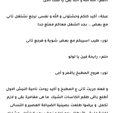
أدهم:: الله الله و أحنا بقى يا ست الكل
عبلة:: أكيد كلكم وحشتونى و الله و نفسى نرجع نشتغل تانى
مع بعض .. بجد الشغل معاكم ممتع جدا
نور:: طيب اسيبكم مع بعض شوية و هرجع تانى
حلم:: رايحة فين يا لولو
نور:: هروح المطبخ ياقمر و أجى
و فعلا جريت تانى ع المطبخ و أكيد روحت ناحية النيش الاول
أطلع باقى طقم الكاسات الشيك ما هى مغامرة بقى و لازم
تكمل و برضوا طلعت بصينية الضيافة العصير و التسالى