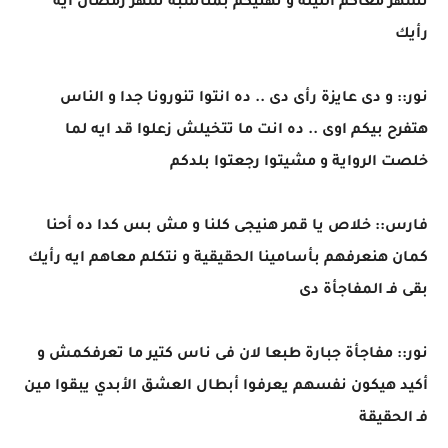
نسهر معاكم الليلة و نهنيكم بمناسبة شهر رمضان ايه
رأيك
نور:: و دى عايزة رأى دى .. ده انتوا تنورونا جدا و الناس
هتفرح بيكم اوى .. ده انت ما تتخيلش زعلوا قد ايه لما
خلصت الرواية و مشيتوا رجعتوا بلدكم
فارس:: خلاص يا قمر هنيجى كلنا و مش بس كدا ده أحنا
كمان هنعرفهم بأسامينا الحقيقية و نتكلم معاهم ايه رأيك
بقى فـ المفاجأة دى
نور:: مفاجأة جبارة طبعا لان فى ناس كتير ما تعرفكمش و
أكيد هيكون نفسهم يعرفوا أبطال العشق الأبدي يبقوا مين
فـ الحقيقة