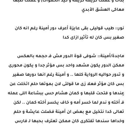
بنات و عملت كريمة كريمة و كيد الحموات) و عملت طبعا
معاكى العشق الأبدي
نور:: طيب قوليلى بقى عايزة أعرف دور أمينة رغم انه كان
صغير بس كان له تأثير ازاى كدا
ماجدة/أمينة:: شوفى قوة الدور مش فـ حجمه بالعكس
ممكن الدور يكون مشهد واحد بس مؤثر جدا و يكون محورى
و تدور حواليه الرواية كلها .. و أمينة رغم انها دورها صغير
بس كان مؤثر فعلا زى ما قولتى لان بموتها حلم اتخلت عن
عِندها و فتحت قلبها و كمان هشام حس ببشاعة اللى عمله
فـ أخته و ندم لما خسر أمه و خاف يخسر أخته كمان .. لكن
تعالى كدا نتخيل مع بعض ان أمينة فضلت عايشة و حلم
وخداها سندها تفتكرى كان ممكن تعترف بحبها لـ فارس