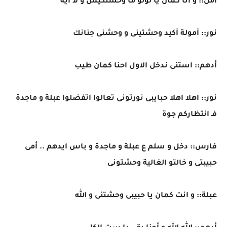
أمل:: و انا كمان يا لولو ما وحشتكيش و لا ايه
نور:: أمولة أكيد وحشتينى و وحشنى جنانك
أدهم:: استنى ندخل الاول احنا كمان طيب
نور:: اهلا اهلا حبايبى نورتونى تعالوا اتفضلوا عبلة و ماجدة
فـ انتظاركم جوة
فارس:: دخل و سلم ع عبلة و ماجدة و باس ايدهم .. أمى
حبيبتى و خالتو الغالية وحشتونى
عبلة:: و انت كمان يا حبيبى وحشتنى و الله