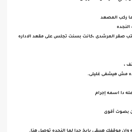
ما ركب المصعد
النجده
ب صقر المرشدى ،كانت بسنت تجلس على مقعد الاداره
ف ،
حده مش هيشفى غليلى.
ه دا اسمه إجرام
ان بصوت أقوى
وان موقفك هيبقى بايخ جدا لما النجده توصل هنا.