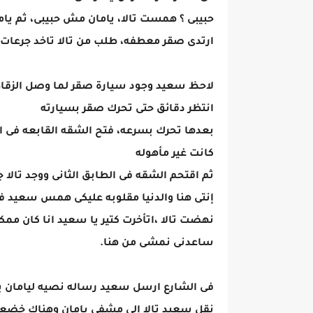
حبيبى ؟ همست تالا، يامان مش حبيبى، ثم ياما
ارتدى صقر معطفه، طلب من تالا تاخد جرعات 
لاحظ سعيد وجود سيارة صقر لما وصل الزقا
انتظر دقائق حتى تحرك صقر بسيارته
بعدها تحرك بسرعه، فتح الشقه القابعه فى ا
كانت غير مأهوله
ثم اقتحم الشقه فى الطابق الثانى ووجد تالا 
إنتى هنا والدنيا مقلوبه عليكى همس سعيد فو
نهضت تالا ،اتأخرت كتير يا سعيد انا كان مم
ساعدنى نمشى من هنا.
فى الشارع ارسل سعيد رساله نصيه ليامان يخب
نقل سعيد تالا إلى مشفى يامان وهناك خضعت