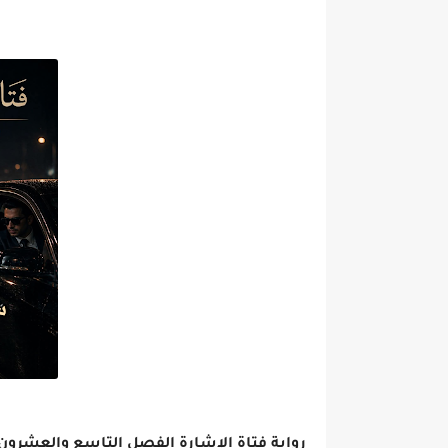
رواية فتاة الإشارة الفصل التاسع والعشرون 29 بقلم اسماعيل موس