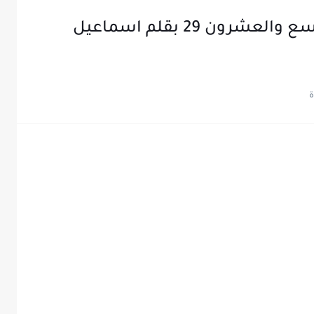
رواية فتاة الإشارة الفصل التاسع والعشرون 29 بقلم اسماعيل