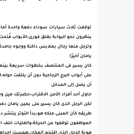
توقفت ثلاث سيارات سوداء دفعة واحدة أما
ينظرون نحو البوابة بقلق فورى،الأبواب فُتحت
وترجل منها رجال بملابس داكنة ووجوه جامدة 
يامان أخيرًا
كان يسير فى المنتصف بخطوات سريعة بينما 
على أبواب البرج الزجاجية دون أن يلتفت حوله،
أن يصل إلى المدخل
حاول أحد أفراد الأمن الاقتراب،حضرتك مين 
لكن الرجل الذى كان يسير على يمين يامان دفعه
طريقه كأن المبنى ملكه هو،بدأ التوتر ينتشر د
الموظفون توقفوا عن الحركة،والفتيات خلف ا
هوية الرجل الذى اقتحم المكان،همست إحداهن