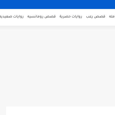
مله
قصص رعب
روايات حصرية
قصص رومانسيه
روايات صعيديه