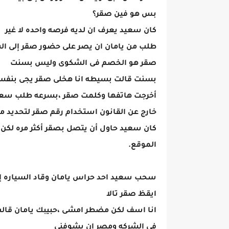
بس هو فين صقر؟
كان سعيد يعرف ان لديه فرصه واحده لا غير
طلب من يامان ان يصر على حضور صقر إلى ال
صقر هو الخصم فى الشكوى وليس بسنت
بسنت قالت بسيطه انا هخلى صقر يجى بنفس
أخرجت هاتفها وكلمت صقر ،بسرعه طلب سعي
خارج عن القانون استخدام رقم صقر لتحديد م
كان سعيد حاول أن يتصل بصقر أكثر مره لكن ه
الموقع.
سحب سعيد احد حراس يامان وقاد السياره إل
ايقظ صقر تالا
انا اسف لكن مضطر امشى ،حبيبك يامان قالب 
فى الشركه ومصر ان يشوفنى