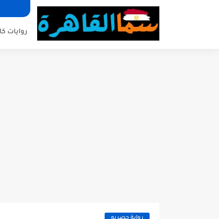
روايات كا
رواية حصريه