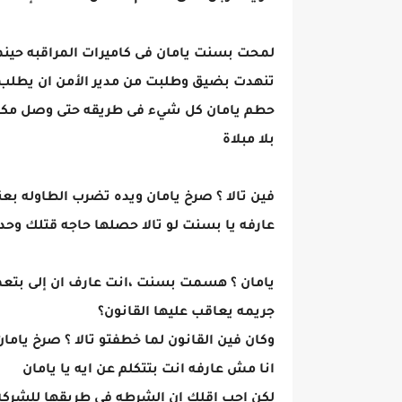
لمحت بسنت يامان فى كاميرات المراقبه حين
تنهدت بضيق وطلبت من مدير الأمن ان يطلب 
حطم يامان كل شيء فى طريقه حتى وصل مكت
بلا مبلاة
فين تالا ؟ صرخ يامان ويده تضرب الطاوله بعن
عارفه يا بسنت لو تالا حصلها حاجه قتلك و
يامان ؟ هسمت بسنت ،انت عارف ان إلى بتعمل
جريمه يعاقب عليها القانون؟
وكان فين القانون لما خطفتو تالا ؟ صرخ يام
انا مش عارفه انت بتتكلم عن ايه يا يامان
لكن احب اقلك ان الشرطه فى طريقها للشركه 