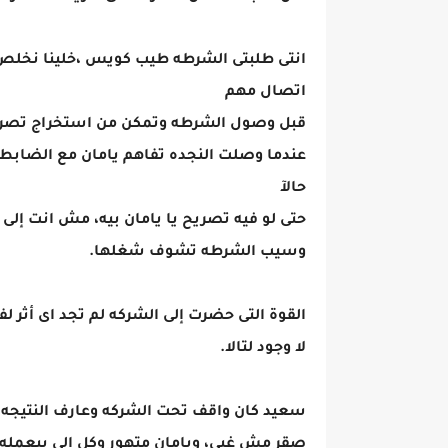
انتى طلبتى الشرطه طيب كويس ،خلينا نخلص 
اتصال مهم
قبل وصول الشرطه وتمكن من استخراج تصري
عندما وصلت النجده تفاهم يامان مع الضابط
حالآ
حتى لو فيه تصريح يا يامان بيه، مش انت إ
وسيب الشرطه تشوف شغلها.
القوة التى حضرت إلى الشركه لم تجد اى أثر ل
لا وجود لتالا.
سعيد كان واقف تحت الشركه وعارف النتيجه 
صقر مش غبى، ويامان متهور وكل إلى بيعمله ه