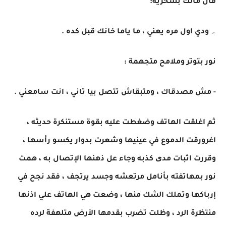
قال مالك بسخرية:
۔ ودي اول مره يعني ، ما ياما خانك قبل كده .
نور بتوتر وملامح متجهمة :
- مش مصدقاك ، ومتبقاش تتصل بيا تاني ، انت سامعني .
ثم اغلقت الهاتف وضغطت عليه بقوة مستنكرة حديثه ،
اغرورقت الدموع في عينيها وشعرت بدوار يكسو رأسها ،
وقررت اثبات مدی كذبه وجاء عل ذهنها الإتصال به ، همت
نور بمهاتفته بأنامل مرتعشه وجسد يرتجف ، فقد نجح في
إرباكها وتملك الشك منها ، وضعت هي الهاتف علي اذنها
منتظرة الرد ، وظلت تضرب بقدمها الأرض متلهفة لرده