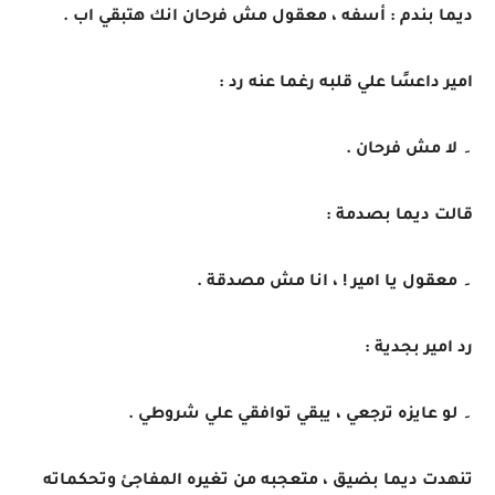
ديما بندم : أسفه ، معقول مش فرحان انك هتبقي اب .
امير داعسًا علي قلبه رغما عنه رد :
۔ لا مش فرحان .
قالت ديما بصدمة :
۔ معقول يا امير ! ، انا مش مصدقة .
رد امير بجدية :
۔ لو عايزه ترجعي ، يبقي توافقي علي شروطي .
تنهدت ديما بضيق ، متعجبه من تغيره المفاجئ وتحكماته