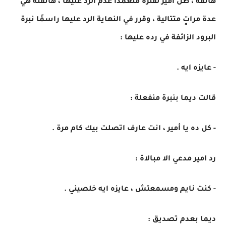
هاتفة ، ظل امير لفترة متعمدًا عدم الرد عليها ، هاتفته هي
عدة مراتٍ متتالية ، وقرر في النهاية الرد عليها راسمًا نبرة
البرود الزائفة في رده عليها :
- عايزه ايه .
قالت ديما بنبرة منفعلة :
- كل ده يا أمير ، انت عارف اتصلت بيك كام مرة .
رد امير مدعي الا مبالاة :
- كنت نايم ومسمعتش ، عايزه ايه خلصيني .
ديما بعدم تصديق :