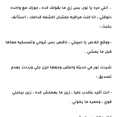
۔ انتي حره يا نور، بس زي ما بقولك كده ، جوزك مع واحده
دلوقتي ، انا كنت مراقبه علشان اكشفه قدامك ، استأنف
بخبث :
- ووقع خلاص يا حبيبتي ، ناقص بس تروحي وتمسكيه معاها
قبل ما يمشي .
شردت نور في حديثه واعتلی وجهها حزن جلي ورددت بعدم
تصديق :
- انت أكيد بتكدب عليا ، زين ما يعملش كده ، زين بيحبني
قوي ، وعمره ما يخوني .