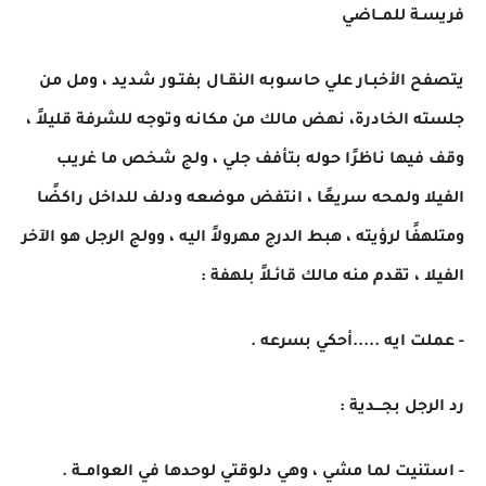
فريسـة للمــاضي
يتصفح الأخبـار علي حاسوبه النقـال بفتـور شديد ، ومل من
جلسته الخادرة، نهض مالك من مكانه وتوجه للشرفة قليلاً ،
وقف فيها ناظرًا حوله بتأفف جلي ، ولج شخص ما غريب
الفيلا ولمحه سريعًا ، انتفض موضعه ودلف للداخل راكضًا
ومتلهفًا لرؤيته ، هبط الدرج مهرولاً اليه ، وولج الرجل هو الآخر
الفيلا ، تقدم منه مالك قائـلاً بلهفة :
- عملت ايه .....أحكي بسرعه .
رد الرجل بجـــدية :
- استنيت لما مشي ، وهي دلوقتي لوحدها في العوامــة .