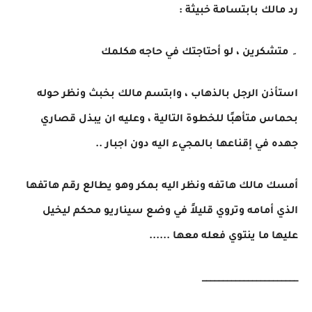
رد مالك بابتسامة خبيثة :
۔ متشكرين ، لو أحتاجتك في حاجه هكلمك
استأذن الرجل بالذهاب ، وابتسم مالك بخبث ونظر حوله
بحماس متأهبًا للخطوة التالية ، وعليه ان يبذل قصاري
جهده في إقناعها بالمجيء اليه دون اجبار ..
أمسك مالك هاتفه ونظر اليه بمكر وهو يطالع رقم هاتفها
الذي أمامه وتروي قليلاً في وضع سيناريو محكم ليخيل
عليها ما ينتوي فعله معها ......
_______________________