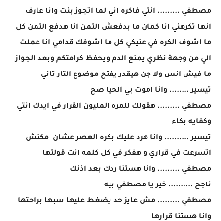
مصطفي ......... انتي فاكره اني لما اتجوز بنت وانا عارف
انها تكرهني انا كمان ما بدفعش التمن انا هدفع التمن كل
ما اشوف الكره في عنيكي كل ما اشوفك قدامي انا عملت
الي من وجهة نظري يمنع الدم ويحفظ كرامتكم وبعد الجواز
ما فيش انس ولا جن هيقدر يفتح موضوع التار تاني
تيسير ........ وانا اموت بي الحيا صح
مصطفي ......... هقولك للمره المليون القرار في ايدك انتي
وكفايه بكاء
تيسير .......... وانا هرد عليك بكره العصر عشان مكنش
اتسرعت في قراري و هفكر في كل كلمه انت قولتها
مصطفي ......... وانا هستنا ردك بعد اذنك
ناجح .......... خير يا مصطفي بيه
مصطفي ......... مش عايز حد يضغط عليها سبها براحتها
وانا هستنا قرارها