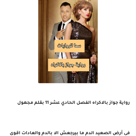
رواية جواز بالاكراه الفصل الحادي عشر 11 بقلم مجهول
فى أرض الصعيد الدم ما بيرجعش الا بالدم والعادات اقوى