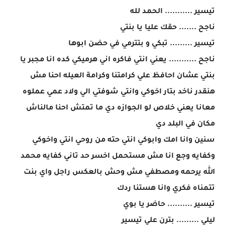
تيسير ........... الحمد لله
ناجح ....... حقك عليا يا بنتي
تيسير ......... تبكي و بتترمي في حضن ابوها
ناجح ........... يعني انتي فاكره اني هرميكي كده انا مجبر يا
بنتي عشان احافظ علي كرامتنا وكرامة العيله احنا مش
هنقدر ناخد بتار اخوكي وانتي شوفتي الي ولاد عمي عملوه
معانا يعني خلاص لو الجوازه دي ما تمتش احنا مالناش
مكان في البلد دي
سنين وانا امك وابوكي انتي حته من روحي انتي واخوكي
وكفايه وجع انا مش مستحمل اخسر حد تاني كفايه محمد
الله يرحمه ومصطفي مش وحش بالعكس راجل واي بنت
تتمناه فكري وانا هستنا ردك
تيسير .......... حاضر يا بوي
ليلي ......... بترن علي تيسير