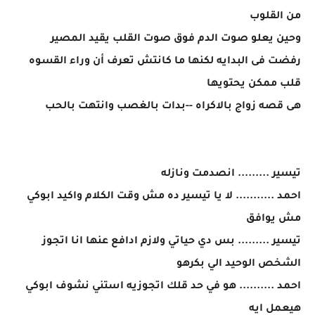
من القلوب
وحين يعلو صوت الدم فوق صوت القلب يقيد المصير
رفضت فى البدايه لكنها ما كانتش تعرف أن وراء القسوه
قلب ممكن يحتويها
هى قصه زواج بالاكراه --بدات بالغصب وانتهت بالحب
تيسير ......... انصدمت ونازله
احمد ........... لا يا تيسير ده مش وقت الكلام واكيد ابوكي
مش يوافق
تيسير ......... بس دي حياتي ولازم ادافع عنها انا اتجوز
الشخص الوحيد الي بكرهو
احمد .......... هو في حد قلك اتجوزيه استني نشوف ابوكي
هيعمل ايه