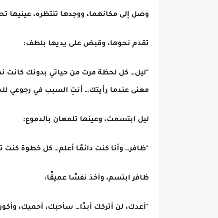
وصل إلى مكانهما، ووجدها تنتظره، عينيها تح
تقدم نحوها، وقبض على يديها بلطف:
"ليل… كل لحظة مرت من حياتي بدونك كانت 
معنى عندما رأيتك… أنتِ السبب في رجوعي للحي
ليل ابتسمت، وعينها تلمعان بالدموع:
"ظافر… وأنا كنت دائمًا أعلم… كل خطوة كنت تأ
ظافر ابتسم، وأخذ نفسًا عميقًا:
"أعدك، لن أتركك أبدًا… سأحبك، أحميك، وأكو