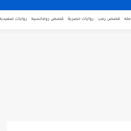
مله
قصص رعب
روايات حصرية
قصص رومانسيه
روايات صعيديه