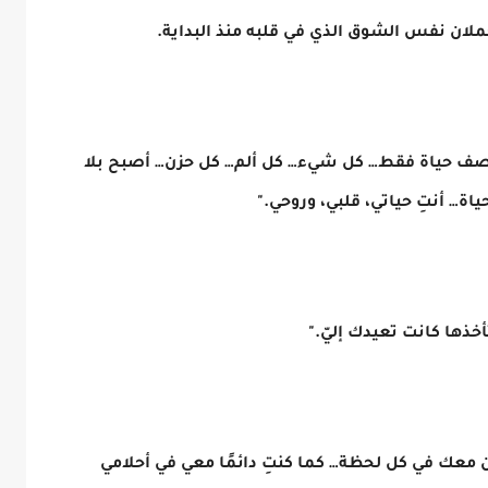
ملان نفس الشوق الذي في قلبه منذ البداية.
نصف حياة فقط… كل شيء… كل ألم… كل حزن… أصبح بلا
اة… أنتِ حياتي، قلبي، وروحي."
خذها كانت تعيدك إليّ."
ن معك في كل لحظة… كما كنتِ دائمًا معي في أحلامي