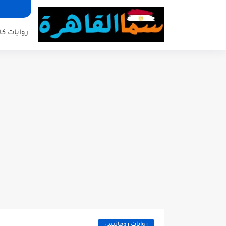
روايات كا
روايات رومانسي