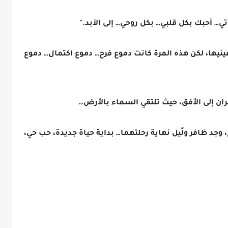
تي… أحبك بكل قلبي… بكل روحي… إلى الأبد."
نيها، لكن هذه المرة كانت دموع فرح… دموع اكتمال… دموع
ان إلى الأفق، حيث تلتقي السماء بالأرض…
ح، وجد ظافر ولّيل نهاية رحلتهما… بداية حياة جديدة، حب حي،