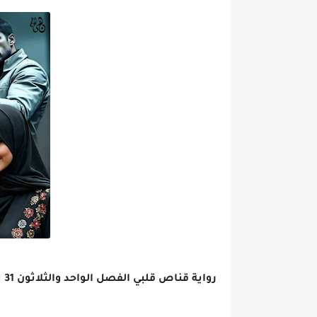
رواية قناص قلبي الفصل الواحد والثلاثون 31 بقلم نانسي عاشور