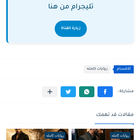
تليجرام من هنا
زيارة القناة
الأقسام
روايات كامله
مقالات قد تهمك
روايات كامله
روايات كامله