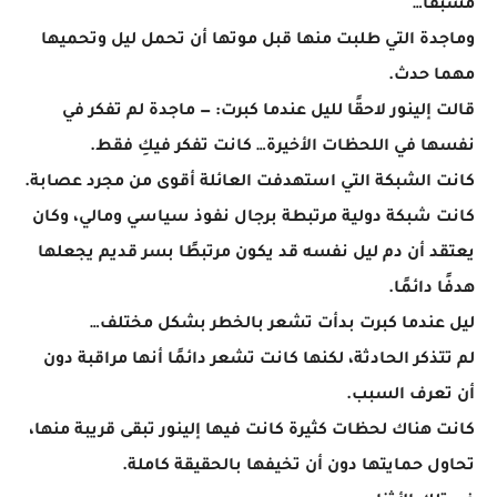
مسبقًا…
وماجدة التي طلبت منها قبل موتها أن تحمل ليل وتحميها
مهما حدث.
قالت إلينور لاحقًا لليل عندما كبرت: — ماجدة لم تفكر في
نفسها في اللحظات الأخيرة… كانت تفكر فيكِ فقط.
كانت الشبكة التي استهدفت العائلة أقوى من مجرد عصابة.
كانت شبكة دولية مرتبطة برجال نفوذ سياسي ومالي، وكان
يعتقد أن دم ليل نفسه قد يكون مرتبطًا بسر قديم يجعلها
هدفًا دائمًا.
ليل عندما كبرت بدأت تشعر بالخطر بشكل مختلف…
لم تتذكر الحادثة، لكنها كانت تشعر دائمًا أنها مراقبة دون
أن تعرف السبب.
كانت هناك لحظات كثيرة كانت فيها إلينور تبقى قريبة منها،
تحاول حمايتها دون أن تخيفها بالحقيقة كاملة.