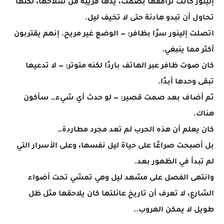
إلينور كانت ترافقها بصمت، يدها قريبة من سلاحها، لكنها
تحاول أن تبدو هادئة حتى لا تخيف ليل.
اتصلت إلينور سرًا بظافر: — الوضع غير مريح. إنهم يقتربون
أكثر مما ينبغي.
كان صوت ظافر عبر الهاتف باردًا لكنه متوتر: — لا تدعيها
تبقى وحدها أبدًا.
ثم أضاف بعد صمت قصير: — لو حدث أي شيء… سأكون
هناك.
كان يعلم أن هذه الحرب لم تعد مجرد مطاردة…
بل أصبحت صراعًا على حياة ليل نفسها، وعلى الأسرار التي
لم تبدأ في الظهور بعد.
وانتهى الفصل على مشهد ليل وهي تمشي تحت أضواء
الشارع، لا تعرف أن تاريخ عائلتها كان يلاحقها مثل ظل
طويل لا يمكن الهروب..