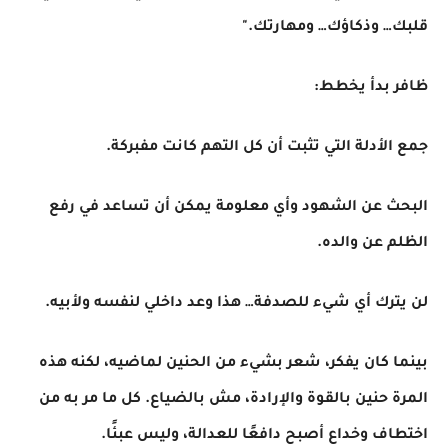
قلبك… وذكاؤك… ومهارتك."
ظافر بدأ يخطط:
جمع الأدلة التي تثبت أن كل التهم كانت مفبركة.
البحث عن الشهود وأي معلومة يمكن أن تساعد في رفع
الظلم عن والده.
لن يترك أي شيء للصدفة… هذا وعد داخلي لنفسه ولأبيه.
بينما كان يفكر، شعر بشيء من الحنين لماضيه، لكنه هذه
المرة حنين بالقوة والإرادة، مش بالضياع. كل ما مر به من
اختطاف وخداع أصبح دافعًا للعدالة، وليس عبئًا.