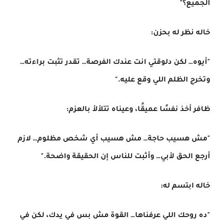
الجميع؟"
خاله نظر له بحزن:
"أيوه… لكن دلوقتي انت عندك الفرصة… تقدر تثبت براءته…
وتخرج الظلم اللي وقع عليه."
ظافر أخذ نفسًا عميقًا، وعيناه تتلألأ بالعزم:
"مش هسيب حاجة… مش هسيب أي شخص مظلوم… لازم
أرجع الحق لأبي… وأثبت للناس إن الحقيقة واضحة."
خاله ابتسم له:
"ده روحك اللي عرفناها… القوة مش بس في يدك، لكن في