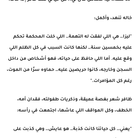
"28 سنة… ليه محدش قال لي؟! كل حياتي كنت فاكر إنه مات!"
خاله تنهد، وأكمل:
"ليزا… هي اللي لفقت له التهمة… اللي خلت المحكمة تحكم
عليه بخمسين سنة… لكنها كانت السبب في كل الظلم اللي
وقع عليه. أما اللي حافظ على حياته، فهو أشخاص من داخل
السجن وخارجه، كانوا حريصين عليه… حماوه سرًا من الموت،
رغم كل المؤامرات."
ظافر شعر بغصة عميقة، وذكريات طفولته، فقدان أمه،
الخطف، وكل المواقف اللي عاشها، اجتمعت في رأسه:
"يعني… كل حياتنا كانت كذبة… هو عايش… وهي كذبت على