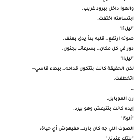
والهوا داخل ببرود غريب.
ابتسامته اختفت.
"ليل؟!"
صوته ارتفع… قلبه بدأ يدق بعنف.
دور في كل مكان… بسرعة… بجنون.
"ليل!!"
لكن الحقيقة كانت بتتكون قدامه… ببطء قاسي—
اتخطفت.
…
رن الموبايل.
إيده كانت بتترعش وهو بيرد.
"ألو؟!"
الصوت اللي جه كان بارد… مفيهوش أي حياة:
"بنتك عندنا."