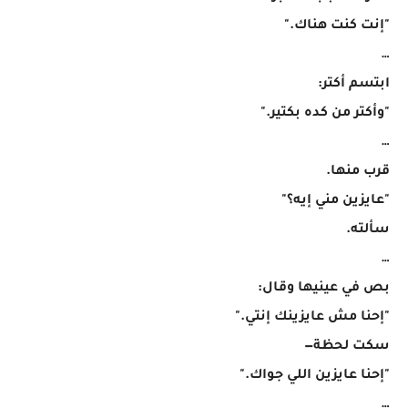
"إنت كنت هناك."
…
ابتسم أكتر:
"وأكتر من كده بكتير."
…
قرب منها.
"عايزين مني إيه؟"
سألته.
…
بص في عينيها وقال:
"إحنا مش عايزينك إنتي."
سكت لحظة—
"إحنا عايزين اللي جواك."
…