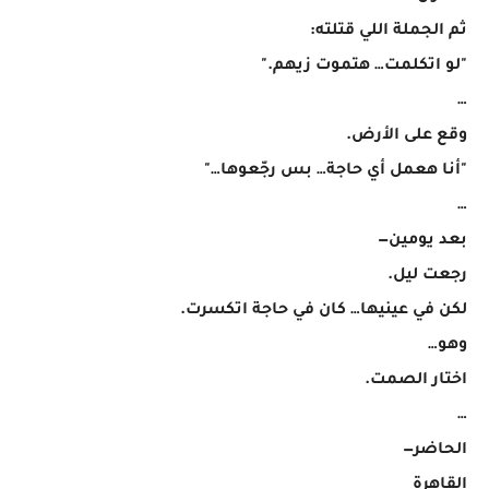
ثم الجملة اللي قتلته:
"لو اتكلمت… هتموت زيهم."
…
وقع على الأرض.
"أنا هعمل أي حاجة… بس رجّعوها…"
…
بعد يومين—
رجعت ليل.
لكن في عينيها… كان في حاجة اتكسرت.
وهو…
اختار الصمت.
…
الحاضر—
القاهرة