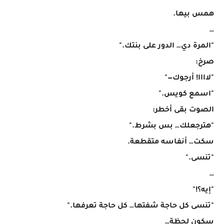
همس بيها.
…
"المرة دي… الدور على بنتك."
صرخ:
"لاااا! أرجوك—"
"اسمع كويس."
الصوت بقى أخطر:
"هترجعلك… بس بشرط."
سكت… أنفاسه متقطعة.
"تنسى."
…
"إيه؟!"
"تنسى كل حاجة شفتها… كل حاجة تعرفها."
سكون لحظة…