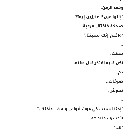
وقف الزمن.
"إنتوا مين؟! عايزين إيه؟!"
ضحكة خافتة… مرعبة:
"واضح إنك نسيتنا."
…
سكت.
لكن قلبه افتكر قبل عقله.
دم…
صرخات…
نعوش.
…
"إحنا السبب في موت أبوك… وأمك… وأختك."
اتكسرت ملامحه.
"لا…"