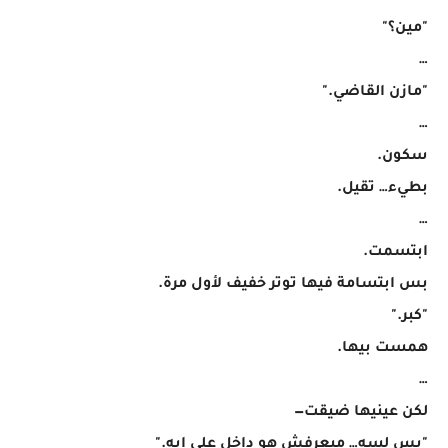
"مين؟"
…
"مازن القاضي."
…
سكون.
بطيء… تقيل.
…
ابتسمت.
بس ابتسامة فيها توتر خفيف لأول مرة.
"كبر."
همست بيها.
…
لكن عينيها ضيقت—
"بس لسه… ميعرفش هو داخل على إيه."