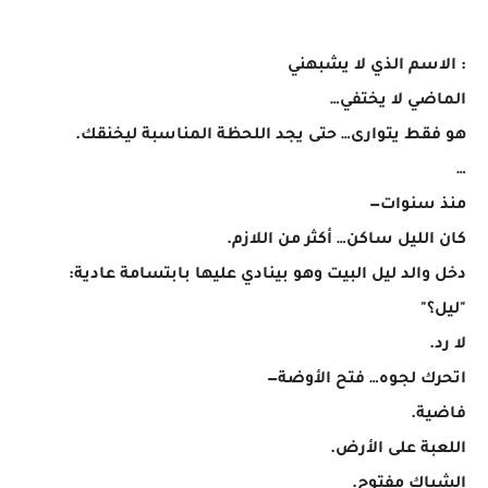
: الاسم الذي لا يشبهني
الماضي لا يختفي…
هو فقط يتوارى… حتى يجد اللحظة المناسبة ليخنقك.
…
منذ سنوات—
كان الليل ساكن… أكثر من اللازم.
دخل والد ليل البيت وهو بينادي عليها بابتسامة عادية:
"ليل؟"
لا رد.
اتحرك لجوه… فتح الأوضة—
فاضية.
اللعبة على الأرض.
الشباك مفتوح.