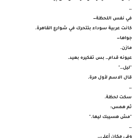
…
في نفس اللحظة—
كانت عربية سوداء بتتحرك في شوارع القاهرة.
جواها—
مازن.
عيونه قدام… بس تفكيره بعيد.
"ليل…"
قال الاسم لأول مرة.
…
سكت لحظة.
ثم همس:
"مش هسيبك ليها."
…
وفي مكان أعلى…