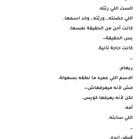
الست اللي ربّته.
اللي حضنته… وربّته… وخد اسمها.
كانت أحن من الحقيقة نفسها.
بس الحقيقة—
كانت حاجة تانية.
…
ريهام.
الاسم اللي عمره ما نطقه بسهولة.
مش لأنه ميعرفهاش—
لكن لأنه يعرفها كويس.
أمه.
اللي سابته.
…
قبض إيده.