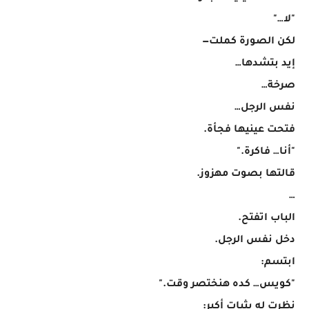
"لا…"
لكن الصورة كملت—
إيد بتشدها…
صرخة…
نفس الرجل…
فتحت عينيها فجأة.
"أنا… فاكرة."
قالتها بصوت مهزوز.
…
الباب اتفتح.
دخل نفس الرجل.
ابتسم:
"كويس… كده هنختصر وقت."
نظرت له بثبات أكبر: