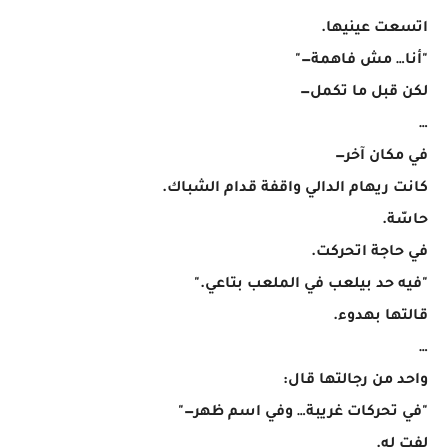
اتسعت عينيها.
"أنا… مش فاهمة—"
لكن قبل ما تكمل—
…
في مكان آخر—
كانت ريهام الدالي واقفة قدام الشباك.
حاسّة.
في حاجة اتحركت.
"فيه حد بيلعب في الملعب بتاعي."
قالتها بهدوء.
…
واحد من رجالتها قال:
"في تحركات غريبة… وفي اسم ظهر—"
لفت له.