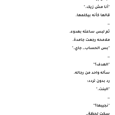
"أنا مش زيك."
قالها كأنه بيكلمها.
…
ثم لبس ساعته بهدوء.
ملامحه رجعت جامدة.
"بس الحساب… جاي."
…
"الهدف؟"
سأله واحد من رجاله.
رد بدون تردد:
"البنت."
…
"نجيبها؟"
سكت لحظة…