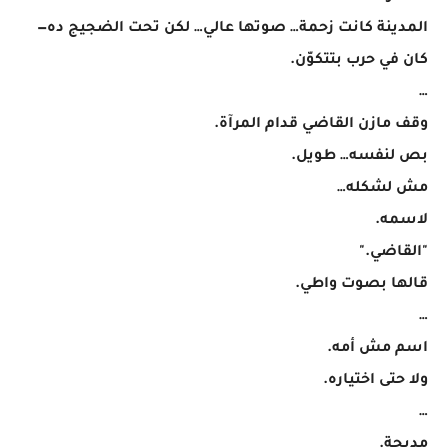
المدينة كانت زحمة… صوتها عالي… لكن تحت الضجيج ده—
كان في حرب بتتكوّن.
…
وقف مازن القاضي قدام المرآة.
بص لنفسه… طويل.
مش لشكله…
لاسمه.
"القاضي."
قالها بصوت واطي.
…
اسم مش أمه.
ولا حتى اختياره.
…
مديحة.