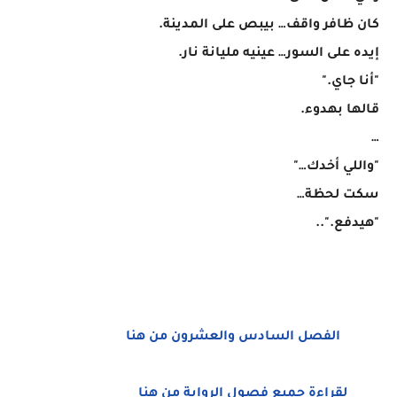
كان ظافر واقف… بيبص على المدينة.
إيده على السور… عينيه مليانة نار.
"أنا جاي."
قالها بهدوء.
…
"واللي أخدك…"
سكت لحظة…
"هيدفع."..
الفصل السادس والعشرون من هنا
لقراءة جميع فصول الرواية من هنا