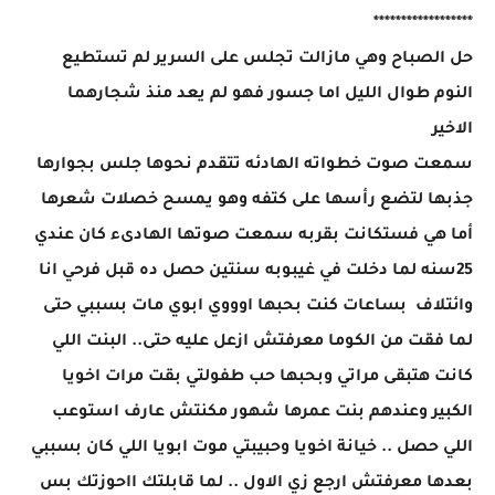
******************
حل الصباح وهي مازالت تجلس على السرير لم تستطيع
النوم طوال الليل اما جسور فهو لم يعد منذ شجارهما
الاخير
سمعت صوت خطواته الهادئه تتقدم نحوها جلس بجوارها
جذبها لتضع رأسها على كتفه وهو يمسح خصلات شعرها
أما هي فستكانت بقربه سمعت صوتها الهادىء كان عندي
25سنه لما دخلت في غيبوبه سنتين حصل ده قبل فرحي انا
وائتلاف بساعات كنت بحبها اوووي ابوي مات بسببي حتى
لما فقت من الكوما معرفتش ازعل عليه حتى.. البنت اللي
كانت هتبقى مراتي وبحبها حب طفولتي بقت مرات اخويا
الكبير وعندهم بنت عمرها شهور مكنتش عارف استوعب
اللي حصل .. خيانة اخويا وحبيبتي موت ابويا اللي كان بسببي
بعدها معرفتش ارجع زي الاول .. لما قابلتك ااحوزتك بس