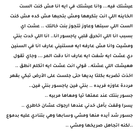
عيشتك فيه... وانا عيشتك في ايه انا مش كنت الست
الخاينه اللي انت بتكرهها ومش بتحبها مش كده مش كنت
الست اللي سبتها وعاوز تتجوز بنت خالتك .. عشت اي
بسبب انا اللي اتحرق قلبي ياجسور انا.. انا اللي خدت بنتي
ومشيت وانا مش عارفه ايه مستنيني عارف انا في السنين
دي عشت ايه شفت ايه عارف انا دقت المر ... وجاي تقول
هعيشك اللي عشته.. قولي انت عشت ايه اتكلم انطق ..
اخذت تضربه بكلتا يديها حتى جلست على الأرض تبكي بقهر
مرددة عاوزه فريده .. بنتي فين ياجسور بنتي فين..
جسور بنتك عند عمتها تيا ومعاها مربيه ..
يسرا وقفت بأمل خدني عندها ارجوك عشان خاطري ..
جسور شد أيده منها ومشي وسابها وهي بتنادي عليه بدموع
..لكنه اتجاهل صريخها ومشي ..