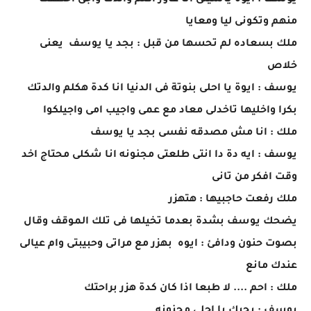
يوسف : ايوة ياسيتى انا عاوز اكلم والدك واجى اخطفك
منهم وتكونى ليا ومعايا
ملك بسعاده لم تحسها من قبل : بجد يا يوسف يعنى
خلاص
يوسف : ايوة يا احلى بنوتة فى الدنيا انا كدة هكلم والدتك
بكرا واخليها تاخدلى معاد مع عمى واجيب امى واجيلكوا
ملك : انا مش مصدقه نفسى بجد يا يوسف
يوسف : ايه دة دا انتى طلعتى مجنونه انا شكلى محتاج اخد
وقت افكر من تانى
ملك رفعت حاجبيها : هتهزر
يضحك يوسف بشدة بعدما تخيلها فى تلك الموقف وقال
بصوت حنون ودافئ : ايوه بهزر مع مراتى وحبيبتى وام عيالى
عندك مانع
ملك : احم .... لا طبعا اذا كان كدة هزر براحتك