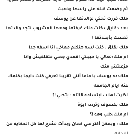
ملك: طيب حيث كدا هقوم اعمل حاجه نشربها ونتكلم شويه
ثم وضعت قبله علي راسها وذهبت
ملك قررت تحكي لوالدتها عن يوسف
بعد دقايق دخلت ملك غرفتها ومعها المشروب لتجد والدتها
تمسك بأجندتها !
ملك بقلق : كنت لسه هتكلم معاكي انا اسفه جدا
ام ملك:تعالي يا حبيبتي اقعدي جمبي متقلقيش وانا
مزعلتش منك
ملك:ده يوسف يا ماما أنتي تقريبا تعرفي كنت دايما بكلمك
عنه ايام الجامعه
نظرت لها ب ابتسامه قائله : بتحبي !؟
ملك بكسوف وتردد: ايوة
ام ملك:طب وهو !؟
ملك : ويمكن أكتر مني كمان وبدأت تشرح لها كل الحكايه من