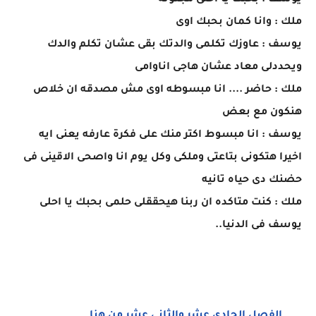
يوسف : بحبك يا احلى مجنونه
ملك : وانا كمان بحبك اوى
يوسف : عاوزك تكلمى والدتك بقى عشان تكلم والدك
ويحددلى معاد عشان هاجى اناوامى
ملك : حاضر .... انا مبسوطه اوى مش مصدقه ان خلاص
هنكون مع بعض
يوسف : انا مبسوط اكتر منك على فكرة عارفه يعنى ايه
اخيرا هتكونى بتاعتى وملكى وكل يوم انا واصحى الاقينى فى
حضنك دى حياه تانيه
ملك : كنت متاكده ان ربنا هيحققلى حلمى بحبك يا احلى
يوسف فى الدنيا..