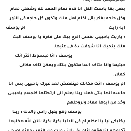
ميحرمنيش منك ابدا.
بصى بقا ياست الكل انا كدة تمام الحمد لله وشغلى تمام
وكل حاجه بفكر بقى اكلم اهل ملك وتكون كل حاجه فى النور
ايه رايك ام يوسف
: ياريت ياحبيبى نفسى افرح بيك على فكرة يا يوسف البت
ملك بتحبك انا شوفت دة فى عنيها.
يوسف : انا مبسوط اكتر انك
حبتيها وانا متاكد انها هتكون بنتك ويمكن تاخد مكانى
كمان.
ام يوسف : انت مكانك مينفعش لحد غيرك ياحبيبى بس انا
حاسه انها بنتى فعلا ربنا يعلم انى ارتحتلها كلمهم ياحبيبى
وخد من ابوها معاد ونروحلهم
يوسف وهو يقبل راس والدته : ربنا
يخليكى ليا يا اعظم ام فى الدنيا بكرة بكرة باذن الله هخليها