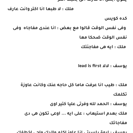
يقول :بس انا عارف انى بحبك اكتر
ملك : لا طبعا انا اكتر وانت عارف
كده كويس
وفى نفس الوقت قالوا مع بعض : انا عندى مفاجاه وفى
نفس الوقت ضحكا معا
ملك : ايه هى مفاجئتك
يوسف : لالا lead is first
ملك : طيب انا عرفت ماما كل حاجه عنك وكانت عاوزة
تكلمك
يوسف : الحمد لله وفرتى عليا كتير اوى
ملك بعدم استيعاب : على ايه ... اوعى تكون هى دى
مفاجاتك