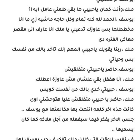
يوسف :وحشتيني
ملك:وأنت كمان ياحبيبي ها بقي طمني عامل ايه !؟
يوسف :الحمد لله كله تمام وكل حاجه ماشيه زي ما انا
مخططلها بس عاوزك تدعيلي يا ملك انا عارف انى مقصر
معاكى الفتره دى
ملك :ربنا يقويك ياحبيبي المهم إنك تاخد بالك من نفسك
بس وحياتي
يوسف:حاضر ياحبيبتي متقلقيش
ملك: انا هقفل بقي علشان مش عاوزة اعطلك
يوسف : حبيبتي خدي بالك من نفسك كويس
ملك: حاضر يا حبيبي متقلقش عليا هتوحشني اوى
كانت هذه اخر كلمه انتهت بها مكالمتها مع يوسف ..
جلس الاخر يفكر فيما سيفعله من أجل ملاكه كما كان
يسميها ..