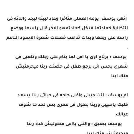
انهى يوسف يومه العملى متاخرا وعاد لبيته ليجد والدته فى
انتظارة كعادتها فدخل كعادته هو الاخر قبل راسها ووضع
راسه على رجلها وبدات تداعب خصلات شعرة الاسود الناعم
.
يوسف : برتاح اوى يا امى لما بنام على رجلك وتلعبى فى
شعرى بحس انى برجع طفل فى حضنك ربنا ميحرمنيش
منك ابدا
ام يوسف : انت حبيبى واغلى حاجه فى حياتى ربنا يسعد
قلبك ياحبيبى وربنا يطول فى عمرى بس لحد ما شوف
عيالك
يوسف بضيق : والنبى ياامى متقوليش كدة ربنا