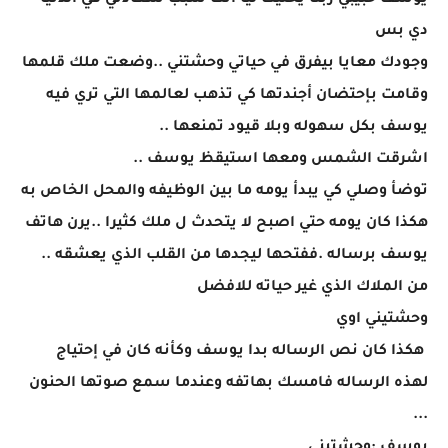
يوسف حبيبي ربنا يخليك ليا انت سبب سعادتي في الدنيا
دي بس
وجودك معايا بيفرق في حياتي وحشتني ..وضعت ملك قلمها
وقامت بإحتضان أجندتها كي تذهب لعالمها التي تري فيه
يوسف بكل سهوله وبلا قيود تمنعها ..
اشرقت الشمس ومعها استيقظ يوسف ..
توضأ وصلي كي يبدأ يومه ما بين الوظيفه والمحل الخاص به
هكذا كان يومه حتي اصبح لا يتحدث ل ملك كثيرا ..يرن هاتف
يوسف برساله .ففتحها ليجدها من القلب الذي يعشقه ..
من الملاك الذي غير حياته للافضل
وحشتيني اوي
هكذا كان نص الرساله بدا يوسف وكأنه كان في إحتياج
لهذه الرساله فامسك بهاتفه وعندما سمع صوتها الحنون
...