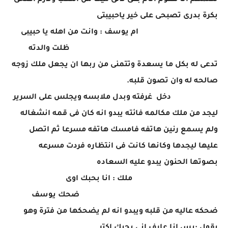
تكلمهم انا هقوم انام بقى لانى ميت من التعب ولازم اصحى
بكرة بدرى تصبحى على خير ياحبيبتى
ام يوسف : وانت من اهله يا حبيبى
ظلت والدته
تدعى له بكل ما يسعدة وتتمنى من ربها ان يجعل ملك زوجه
صالحه له وان تصون قلبه.
دخل غرفته وبدل ملابسه ويجلس على السرير
ليجد من ملك مكالمه فائته يبدو انه كان فى قمه انشغاله
ولم يسمع رنين هاتفه فامسك هاتفه مسرعا ثم اتصل
عليها ليجدها وكانها كانت فى انتظاره فردت مسرعه
بصوتها الحنون يبدو عليه السعاده
ملك : انا بحبك اوى
ضحك يوسف
ضحكه عاليه من قلبه ويبدو انه لم يضحكها من فترة وهو