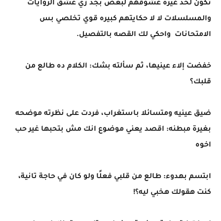
تكون لحد غيرة عشوقهم لبعض بجد زي عشق الروايات
والمسلسلات لا لا حكايتهم كبيره قوي تخلصي بس
الامتحانات واحكي لك القصه بالتفصيل.
خفضت إلاء عينيها، ثم سألته بشك: الكلام ده طالع من
قلبك؟
ضيق عينيه ومتسائلا باستغراب، فردت على نظرته موضحه
بغيرة مبطنه: اقصد يعني موضوع انك مش بتحبها غير حب
اخوه
ابتسم بهدوء: طالع من قلبي فعلًا ولو كان في حاجة تانية،
كنت هقولك هخبي ليه؟!