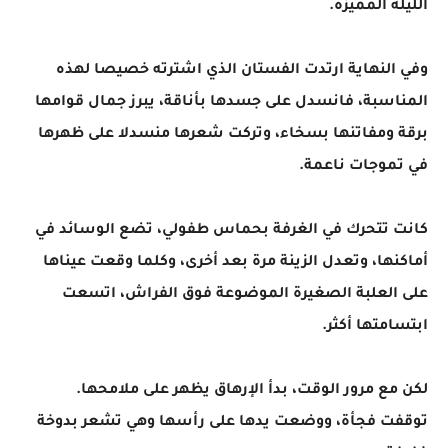
الليلة المميزة.
وفي النهاية ارتدت الفستان الذي اشترته خصيصا لهذه
المناسبة، فانسدل على جسدها بأناقة، يبرز جمال قوامها
برقة ومفاتنها بسخاء، وتركت شعرها منسدلا على ظهرها
في تموجات ناعمة.
كانت تتحرك في الغرفة بحماس طفولي، تضع الوسائد في
أماكنها، وتعدل الزينة مرة بعد أخرى، وكلما وقعت عيناها
على العلبة الصغيرة الموضوعة فوق الفراش، اتسعت
ابتسامتها أكثر.
لكن مع مرور الوقت، بدأ الإرهاق يظهر على ملامحها.
توقفت فجأة، ووضعت يدها على رأسها وهي تشعر بدوخة