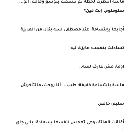
ماسة أنتظرت لحظة ثم تبسمت بتوسع وقالت: ألو...
سلوملوم، إنت فين؟
أجابها بإبتسامة: عند مصطفى لسه بنزل من العربية
تساءلت بتعجب: عايزك ليه
اومأ: مش عارف لسه..
ماسة بابتسامة خفيفة: طيب... أنا روحت، ماتتأخرش.
سليم: حاضر.
أغلقت الهاتف وهي تهمس لنفسها بسعادة: بابي جاي