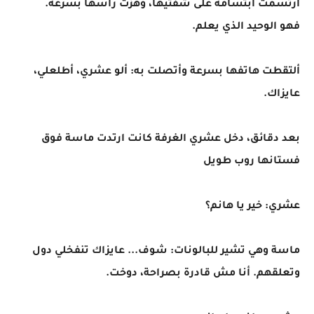
ارتسمت ابتسامة على شفتيها، وهزت رأسها بسرعة.
فهو الوحيد الذي يعلم.
ألتقطت هاتفها بسرعة وأتصلت به: ألو عشري، أطلعلي،
عايزاك.
بعد دقائق، دخل عشري الغرفة كانت ارتدت ماسة فوق
فستانها روب طويل
عشري: خير يا هانم؟
ماسة وهي تشير للبالونات: شوف... عايزاك تنفخلي دول
وتعلقهم. أنا مش قادرة بصراحة، دوخت.