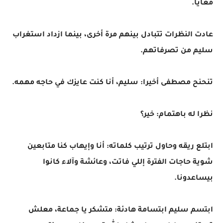
معايا.
عادت النظرات تتبادل بينهم مرة أخرى، بينما ازداد استغراب
سليم من تصرفاتهم.
تنحنح مصطفى أخيرا: سليم، أنا كنت عايزك في حاجه مهمه.
نظرا له باهتمام: خير؟
ابتلع ريقه وحاول ترتيب كلماته: أنا وإيهاب كنا متابعين
شوية حاجات الفترة إللي فاتت، وعائشة وآلاء كانوا
بيساعدونا.
ابتسم سليم ابتسامة هادئة: متشكر يا جماعة، معلش