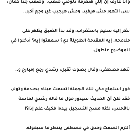
وأنا عارف إن إللي هتعرفه دلوقتي صعب، وصعب جدا كمان،
بس التهور مش هيفيد، ومش هيجيب غير وجع أكبر..
نظر إليه سليم باستغراب، وقد بدأ الضيق يظهر على
ملامحه: إيه المقدمة الطويلة دي؟ سمعتوا إيه؟ أدخلوا في
الموضوع علطول.
تنهد مصطفى، وقال بصوت ثقيل: رشدي رجع إمبارح و..
فور استماع مكي تلك الجملة اتسعت عيناه بصدمة وتوتر،
فقد ظن أن الحديث سيدور حول ما قاله رشدي لماسة
بالأمس، لكنه مسح التسجيل بيده! فكيف علم إذا؟!
ألتزم الصمت وحدق في مصطفى ينتظر ما سيقوله.