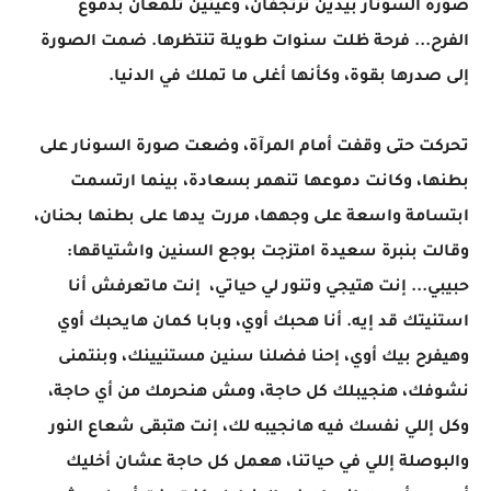
صورة السونار بيدين ترتجفان، وعينين تلمعان بدموع
الفرح... فرحة ظلت سنوات طويلة تنتظرها. ضمت الصورة
إلى صدرها بقوة، وكأنها أغلى ما تملك في الدنيا.
تحركت حتى وقفت أمام المرآة، وضعت صورة السونار على
بطنها، وكانت دموعها تنهمر بسعادة، بينما ارتسمت
ابتسامة واسعة على وجهها، مررت يدها على بطنها بحنان،
وقالت بنبرة سعيدة امتزجت بوجع السنين واشتياقها:
حبيبي... إنت هتيجي وتنور لي حياتي، إنت ماتعرفش أنا
استنيتك قد إيه. أنا هحبك أوي، وبابا كمان هايحبك أوي
وهيفرح بيك أوي، إحنا فضلنا سنين مستنيينك، وبنتمنى
نشوفك، هنجيبلك كل حاجة، ومش هنحرمك من أي حاجة،
وكل إللي نفسك فيه هانجيبه لك، إنت هتبقى شعاع النور
والبوصلة إللي في حياتنا، هعمل كل حاجة عشان أخليك