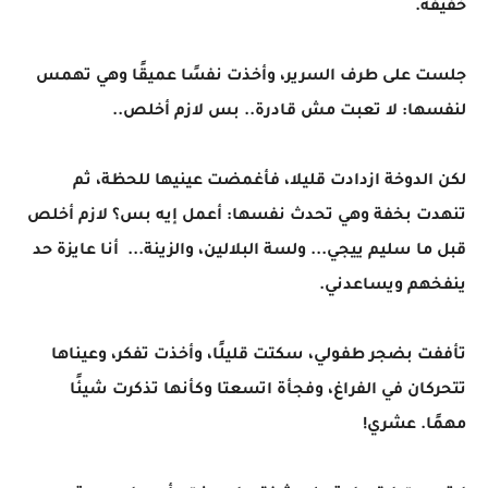
خفيفة.
جلست على طرف السرير، وأخذت نفسًا عميقًا وهي تهمس
لنفسها: لا تعبت مش قادرة.. بس لازم أخلص..
لكن الدوخة ازدادت قليلا، فأغمضت عينيها للحظة، ثم
تنهدت بخفة وهي تحدث نفسها: أعمل إيه بس؟ لازم أخلص
قبل ما سليم ييجي... ولسة البلالين، والزينة... أنا عايزة حد
ينفخهم ويساعدني.
تأففت بضجر طفولي، سكتت قليلًا، وأخذت تفكر، وعيناها
تتحركان في الفراغ، وفجأة اتسعتا وكأنها تذكرت شيئًا
مهمًا. عشري!