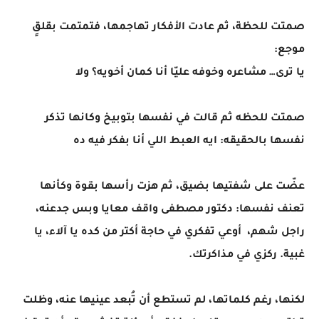
صمتت للحظة، ثم عادت الأفكار تهاجمها، فتمتمت بقلقٍ
موجع:
يا ترى… مشاعره وخوفه عليّا أنا كمان أخويه؟ ولا
صمتت للحظه ثم قالت في نفسها بتوبيخ وكانها تذكر
نفسها بالحقيقه: ايه العبط اللي أنا بفكر فيه ده
عضّت على شفتيها بضيق، ثم هزت رأسها بقوة وكأنها
تعنف نفسها: دكتور مصطفى واقف معايا وبس جدعنه،
راجل شهم، أوعي تفكري في حاجة أكتر من كده يا آلاء، يا
غبية. ركزي في مذاكرتك.
لكنها، رغم كلماتها، لم تستطع أن تُبعد عينيها عنه، وظلت