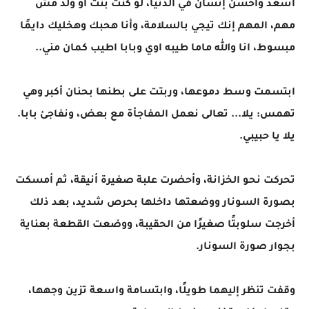
أسعد وأحسن إنسان في الدنيا، لو كنت بنت أو ولد مش
مهم، المهم إنك تيجي بالسلامة، وأنا هحبك وهخليك دايمًا
مبسوط، انا والله ماما طيبه اوي وبابا اطيب كمان مني..
ابتسمت وسط دموعها، وربتت على بطنها بحنان أكبر وهي
تهمس: يلا... تعالى نعمل المفاجأة مع بعض، ونفاجئ بابا.
يلا يا حبيبي.
تحركت نحو الخزانة، وأحضرت علبة صغيرة أنيقة، ثم أمسكت
بصورة السونار ووضعتها داخلها بحرص شديد، بعد ذلك
أخرجت سلوبتًا صغيرًا من الحقيبة، ووضعت القطعة بعناية
بجوار صورة السونار.
وقفت تنظر إليهما طويلًا، وابتسامة واسعة تزين وجهها،