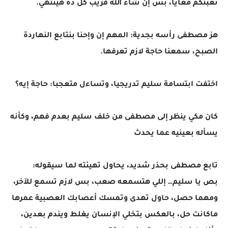
تعبتكم معايا، بس إن شاء الله قريب كل ده هينتهي.
هز مصطفى رأسه بجدية: المهم إن وإحنا بنتابع النهاردة
الصبح، سمعنا حاجة لازم تعرفها.
اختفت ابتسامة سليم تدريجيا، وتساءل متعجبا: حاجة إيه؟
كان مكي ينظر إلى مصطفى من خلف سليم بعدم فهم، وكأنه
يسأله بعينيه عما يحدث
تابع مصطفى بحذر شديد، يحاول تهيئته لما سيقوله:
بص يا سليم… إللي هتسمعه صعب، بس لازم تسمع للآخر،
ومهما حصل، حاول تهدى وتمسك أعصابك العصبية عمرها
ماكانت حل، بالعكس بتخلي الإنسان يغلط ويندم بعدين،