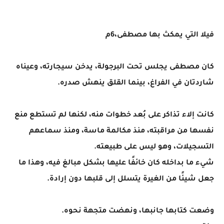
فيلا التي يمكث بها مصطفى،6م
كان مصطفى يجلس تحت البرجولة، يدخن سيجارته، وعيناه
شاردتان في الفراغ، بينما القلق ينهش صدره.
كانت إلاء تذاكر على بُعد خطوات منه، لكنها لم تستطع منع
نفسها من مراقبته، منذ مكالمة ماسة، ومنذ سماعهم
التسجيلات، وهو ليس على طبيعته.
شيء ما بداخله كان خائفًا عليها بشكل مبالغ فيه، وهذا ما
جعل شيئًا من الغيرة يتسلل إلى قلبها دون إرادة.
وضعت كتابها جانبها، ونهضت متجهة نحوه.