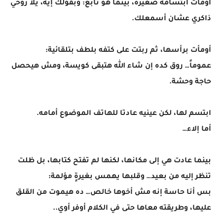
اومات ابتسامة صغيرة، بينما هو تابع: وبقولك إيه، يلا روحي
ذاكري عشان أسمعلك.
أومأت برأسها، ثم ربتت على كتفه بلطف بتلقائية:
عموماً… روق كده إن شاء الله هتبقى كويسة، ومش هيحصل
حاجة وحشة.
ابتسم لها، لكن عينيه عادتا للهاتف الموضوع أمامه.
أما إلاء…
بينما عادت هي إلى مكانها، لكنها لم تفتح كتابها، بل ظلت
تنظر إليه من بعيد… وقلبها يهمس بغيرةٍ مؤلمة:
بس أنا حاسة إنه مش أخوها خالص… ده هيموت من القلق
عليها، وطريقته معاها حتى في الكلام أوفر أوي..