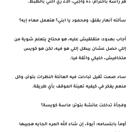
هز رأسه باحترام: ده واجبي، آلاء زي أختي بالظبط.
سألته آنهار بقلق: ومحمود يا ابني؟ هتعمل معاه إيه؟
أجاب بهدوء: متقلقيش عليه، هو محتاج يتعلم شوية من
إللي حصل عشان يبطل إللي هو فيه، لكن هو كويس
متخافيش، خليكي واثقة فيا.
ساد صمت ثقيل تبادلت فيه العائلة النظرات بتوتر، وكل
منهم يفكر في كيفيه تهيئة الموقف بأي طريقة.
وفجأة تدخلت عائشة بتوتر: ماسة كويسة؟
أومأ بابتسامه: أيوة، إن شاء الله المره الجايه هجيبها