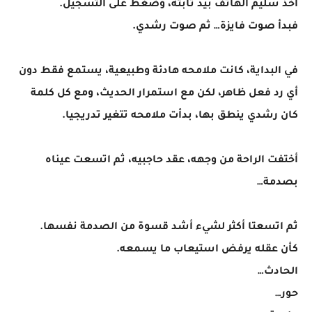
أخذ سليم الهاتف بيد ثابتة، وضغط على التسجيل.
فبدأ صوت فايزة… ثم صوت رشدي.
في البداية، كانت ملامحه هادئة وطبيعية، يستمع فقط دون
أي رد فعل ظاهر، لكن مع استمرار الحديث، ومع كل كلمة
كان رشدي ينطق بها، بدأت ملامحه تتغير تدريجيا.
أختفت الراحة من وجهه، عقد حاجبيه، ثم اتسعت عيناه
بصدمة…
ثم اتسعتا أكثر لشيء أشد قسوة من الصدمة نفسها.
كأن عقله يرفض استيعاب ما يسمعه.
الحادث…
حور…