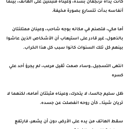
كانت يداه ترتجفان بشدة، وعيناه مثبتتين على الهاتف، بينما
أنفاسه بدأت تتسارع بصورة مخيفة.
أما مكي، فتصنم في مكانه بوجه شاحب، وعينان ممتلئتان
بالذهول، غير قادر على استيعاب أن الأشخاص الذين عاشوا
بينهم كل تلك السنوات كانوا سبب كل هذا الخراب.
انتهى التسجيل…وساد صمت ثقيل مرعب، لم يجرؤ أحد علي
كسره
ظل سليم جالسا، لا يتحرك، وعيناه مثبتتان أمامه، لكنهما لا
تريان شيئا… كأن روحه انفصلت عن جسده.
سقط الهاتف من يده على الأرض دون أن يشعر، فارتفع