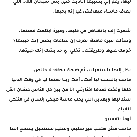
ليها، رغم إني بسببها اتأذيت كتير، بس سبحان الله… اللي
يعرف ماسة، ميعرفش غير إنه يحبها.
شعرت إلاء بانقباض في قلبها، وغيرة ابتلعت غصتها،
وسألت بنبرة خافتة: تعرف إن ساعات بحس إنك حبيتها؟
خوفك عليها وطريقتك… تخلي أي حد يشك إنك حبيتها.
نظر إليها باستغراب، ثم ضحك بخفة: لا خالص.
ماسة بالنسبة ليا أخت… أخت ربنا بعتها ليا في وقت الدنيا
كلها وقفت ضدها اختارتني أنا من بين كل الناس عشان أبقى
سند ليها وبعدين اللي يحب ماسة هيبقى إنسان في منتهى
الغباء.
أومأ بتفسير:
ماسة مش هتحب غير سليم، وسليم مستحيل يسمح انها