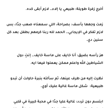
أخرج زفرة طويلة: طبيعي يا إلاء… لازم أبقى كده.
زمت وجهها بأسف: بصراحة، اللي سمعناه صعب جدًا، بس
لازم تفكر في الإيجابي… الحمد لله ربنا كرمهم بطفل بعد كل
سنين دي.
هز رأسه بضيق: أنا خايف على ماسة خايف… إنتِ دول
الشياطين الله واعلم ممكن يعملوا فيها ايه.
نظرت إليه من طرف عينها، ثم سألته بنبرة حاولت أن تبدو
طبيعية: شكل ماسة غالية عليك أوي.
ابتسم دون تردد: غالية عليا جدًا في محبة كبيرة في قلبي