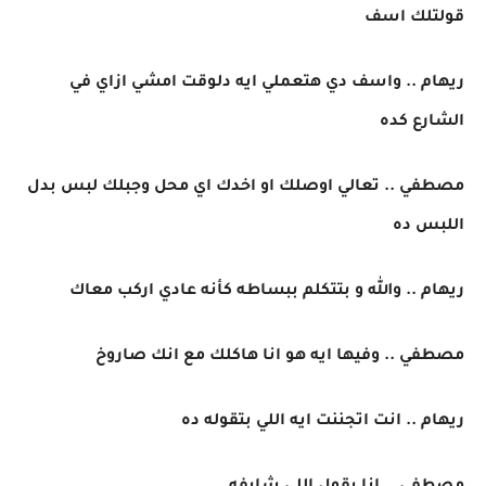
قولتلك اسف
ريهام .. واسف دي هتعملي ايه دلوقت امشي ازاي في
الشارع كده
مصطفي .. تعالي اوصلك او اخدك اي محل وجبلك لبس بدل
اللبس ده
ريهام .. والله و بتتكلم ببساطه كأنه عادي اركب معاك
مصطفي .. وفيها ايه هو انا هاكلك مع انك صاروخ
ريهام .. انت اتجننت ايه اللي بتقوله ده