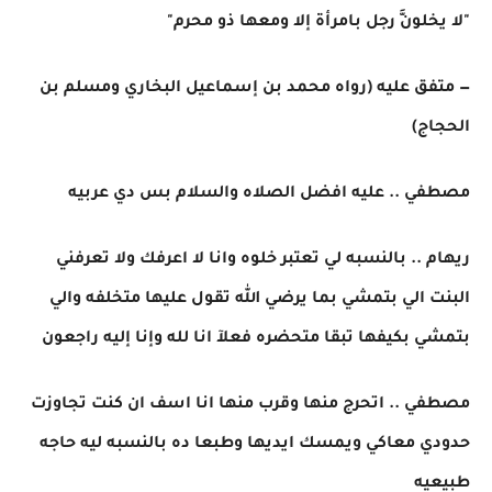
"لا يخلونَّ رجل بامرأة إلا ومعها ذو محرم"
— متفق عليه (رواه محمد بن إسماعيل البخاري ومسلم بن
الحجاج)
مصطفي .. عليه افضل الصلاه والسلام بس دي عربيه
ريهام .. بالنسبه لي تعتبر خلوه وانا لا اعرفك ولا تعرفني
البنت الي بتمشي بما يرضي الله تقول عليها متخلفه والي
بتمشي بكيفها تبقا متحضره فعلآ انا لله وإنا إليه راجعون
مصطفي .. اتحرج منها وقرب منها انا اسف ان كنت تجاوزت
حدودي معاكي ويمسك ايديها وطبعا ده بالنسبه ليه حاجه
طبيعيه