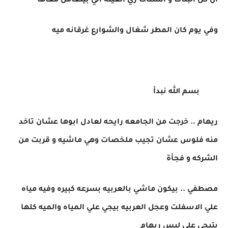
ان كل البنات و الستات زي العينه الي بيتعامل معاها
وفي يوم كان المطر شغال والشوارع غرقانه ميه
بسم الله نبدأ
ريهام .. خرجت من الجامعه رايحه لعادل ابوها عشان تاخد
منه فلوس عشان تجيب ملخصات وهي ماشيه و قربت من
الشركه و فجأة
مصطفي .. بيكون ماشي بالعربيه بسرعه كبيره وفيه مياه
علي الاسفلت وعجل العربيه بيجي علي المياه والميه كلها
بتيجي علي لبس ريهام