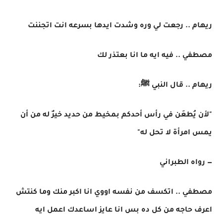
ريهام .. رجعت لي وره وشدت ايدها بسرعه انت اتجننت
مصطفي .. فيه ايه ما انا بعتذر لك
ريهام .. قال النبي ﷺ:
"لأن يُطعَن في رأس أحدكم بمخيط من حديد خيرٌ له من أن
يمس امرأة لا تحل له"
— رواه الطبراني
مصطفي .. اتكسف من نفسه اووي انا اكبر منك وما كنتش
اعرف حاجه من كل ده بس انا عايز اساعدك اعمل ايه