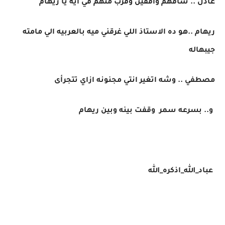
عادل .. شافهم واقفين وقرب منهم في ايه يا ريهام
ريهام ..هو ده الاستاذ اللي غرقني ميه بالعربيه الي مامته
جيبهاله
مصطفي .. وشه اتغير انتي مجنونه ازاي تتجرأى
و.. بسرعه سمر وقفت بينه وبين ريهام
عباد_الله_اذكره_الله