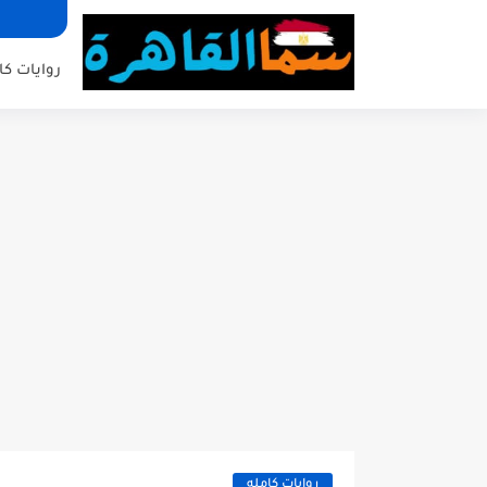
روايات كا
روايات كامله