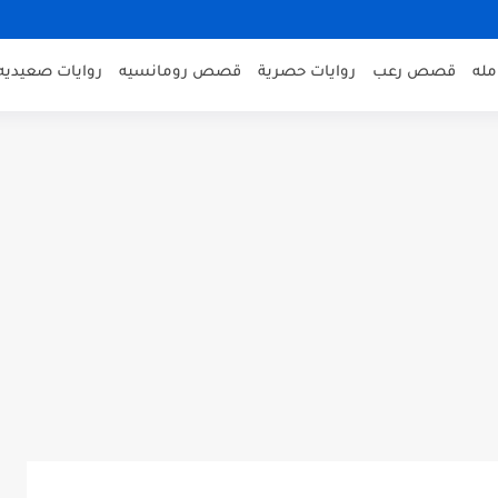
مله
قصص رعب
روايات حصرية
قصص رومانسيه
روايات صعيديه