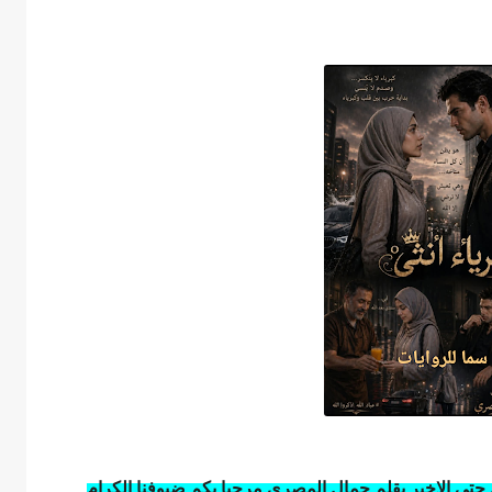
حتى الاخير بقلم جمال المصري مرحبا بكم ضيوفنا الكرام