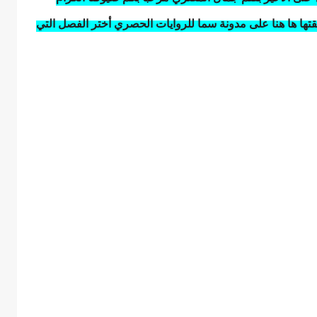
لقتها ها هنا على مدونة سما للروايات الحصري أختر الفصل التي