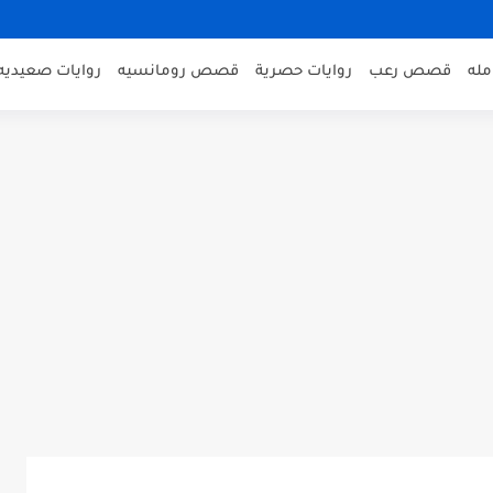
مله
قصص رعب
روايات حصرية
قصص رومانسيه
روايات صعيديه