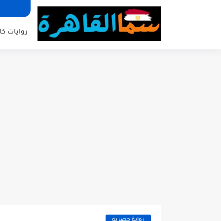
روايات كا
رواية حصريه