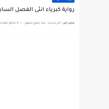
رواية كبرياء انثى الفصل السابع 7 بقلم جمال الم
مصر ناين
اخر تحديث :
منذ بضع شهور
6 دقائق للقراءة