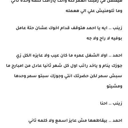
هيفضل في رقبتنا العمر كله وانت يارافت كلمه وحده تاني
وما تلومنيش علي الي هعمله
زينب .. ايه يا احمد هتوقف قدام اخوك عشان حتة عامل
بوفيه لا راح ولا جه
احمد .. اولا الشغل عمره ما كان عيب ولا عايزه الكل زي
جوزك ينام و ياخد راتب اول كل شهر ثانيا عادل من امبارح ما
سبش سمر لكن حضرتك انتي وجوزك سبتو سمر وحدها
ومشيتو
زينب .. احنا
احمد .. بيقاطعها مش عايز اسمع ولا كلمه تاني