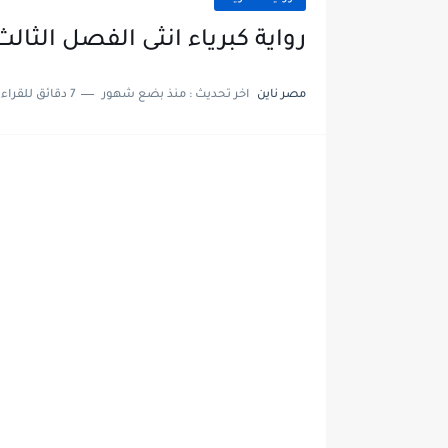
رواية كبرياء انثى الفصل الثالث والعشرون 23
مصر ناين
اخر تحديث :
منذ بضع شهور
7 دقائق للقراءة