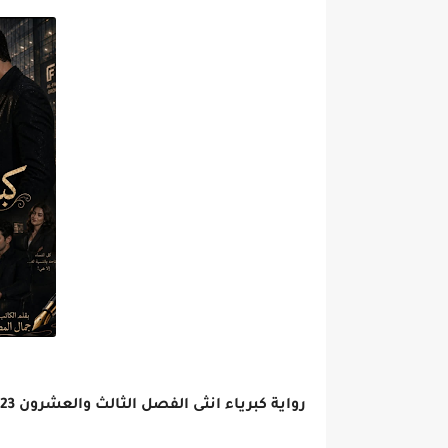
رواية كبرياء انثى الفصل الثالث والعشرون 23 بقلم جمال المصري