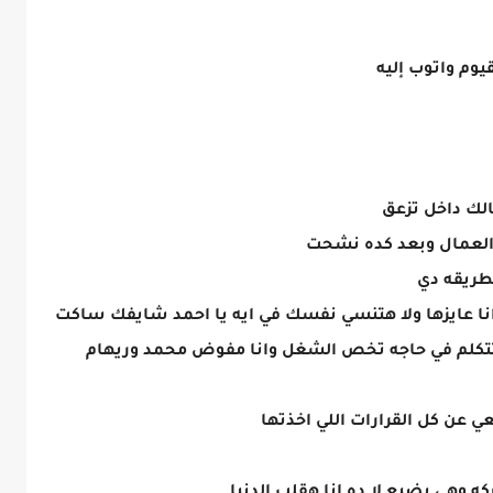
قيوم واتوب إليه
مالك داخل تزعق
 العمال وبعد كده نشحت
لطريقه دي
 انا عايزها ولا هتنسي نفسك في ايه يا احمد شايفك ساكت
بتتكلم في حاجه تخص الشغل وانا مفوض محمد وريهام
عي عن كل القرارات اللي اخذتها