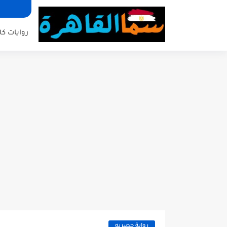
روايات كا
رواية حصريه