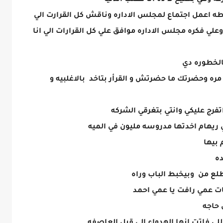
كه وهي بضيع لا ده انا هقلب الدنيا
طه اعمل اجتماع لمجلس الاداره وناقش كل القرارت الي
وعلي فكره مجلس الاداره موافق علي كل القرارات الي انا
بالخطوره دي
ه وحضرتك ما حضرتش و القرأر بتاخد بالاغلبيه و
فرج عليكي وانتي بتغرقي الشركه
 ريهام اخدتها مدروسه مليون في الميه
 بيها
ده
يطلع من وبيخبط الباب وراه
ت عمي رافت يا عمي احمد
 حاجه