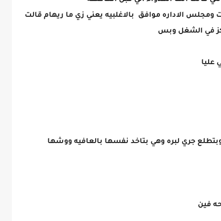
لي فاتت انها الهدواء الي قبل العاصفه
رت ومجلس الاداره موافق بالاغلبيه يعني زي ما ريهام قالت
ركز في الشغل وبس
 عليا
بتطلع جري لبره وهي بتاخد نفسها بالعافيه ووشها
حه فين