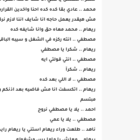
سمر .. مظنش يا عمي انا كنت حاسه الفتره ال
محمد .. عادي بقا كده كده احنا واخدين القرا
مش هيقدر يعمل حاجه انا شايف اننا لازم ن
ريهام .. محمد معاه حق وانا شايفه كده
مصطفي .. انته ركزه في الشغل و سيبه الباقي
ريهام .. شكرا يا مصطفي
مصطفي .. انتي قولتي ايه
ريهام .. شكرآ
مصطفي .. لا اللي بعد كده
ريهام .. اتكسفت انا مش فاضيه بعد اذنكم و
مبتسم
احمد .. يلا يا مصطفي نروح
مصطفي .. يلا يا عمي
ناهد .. طلعت وراء ريهام استني يا ريهام راي