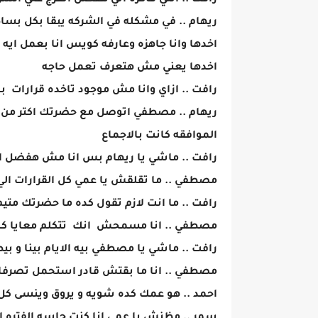
رافت .. انتي فاكره اني هفضل اتفرج علي الشر
ريهام .. في مشكله في الشركه يبقا بكل بسا
اخدها وانا جاهزه وعارفه كويس انا بعمل ايه 
اخدها يعني مش هتعرف تعمل حاجه
رافت .. ازاي وانا مش موجود تاخده قرارات 
ريهام .. مصطفي اتوصل مع حضرتك اكتر من مر
الموافقه كانت بالاجماع
رافت .. ماشي يا ريهام بس انا مش هفضل ات
مصطفي .. ما تقلقش يا عمي كل القرارات الي
رافت .. ما انت لازم تقول كده ما حضرتك متيم
مصطفي .. انا مسمحش انك تتكلم معايا ك
رافت .. ماشي يا مصطفي بيه الايام بينا و ب
مصطفي .. انا ما بقتش قادر استحمل تصرفا
احمد .. هو عمك كده شويه و يروق وينسى كل