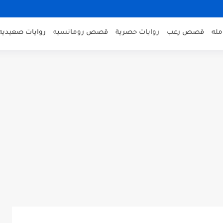
مله
قصص رعب
روايات حصرية
قصص رومانسيه
روايات صعيديه