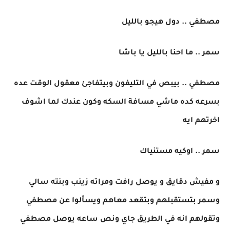
مصطفي .. دول هيجو بالليل
سمر .. ما احنا بالليل يا باشا
مصطفي .. بيبص في التليفون وبيتفاجئ معقول الوقت عده
بسرعه كده ماشي مسافة السكه وكون عندك لما اشوف
اخرتهم ايه
سمر .. اوكيه مستنياك
و مفيش دقايق و يوصل رافت ومراته زينب وبنته سالي
وسمر بتستقبلهم وبتقعد معاهم ويسألوا عن مصطفي
وتقولهم انه في الطريق جاي ونص ساعه يوصل مصطفي