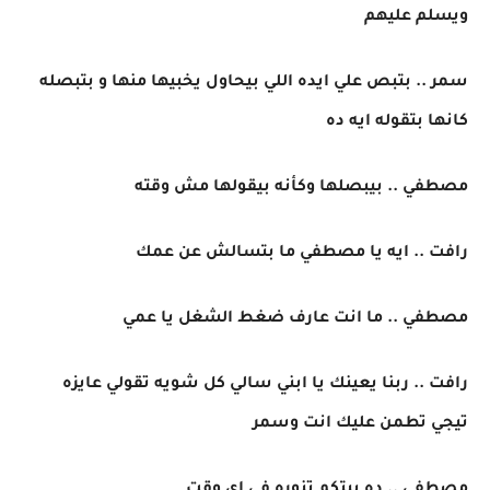
ويسلم عليهم
سمر .. بتبص علي ايده اللي بيحاول يخبيها منها و بتبصله
كانها بتقوله ايه ده
مصطفي .. بيبصلها وكأنه بيقولها مش وقته
رافت .. ايه يا مصطفي ما بتسالش عن عمك
مصطفي .. ما انت عارف ضغط الشغل يا عمي
رافت .. ربنا يعينك يا ابني سالي كل شويه تقولي عايزه
تيجي تطمن عليك انت وسمر