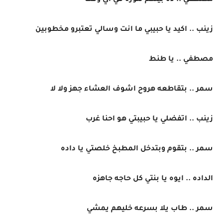
مصطفي .. ده بيتكم تنوره في اي وقت
زينب .. اكيد يا حبيبي ما انت وسالي تعتبرو مخطوبين
مصطفي .. يا طنط
سمر .. بتقاطعه هروح اشوف العشاء جهز ولا لا
زينب .. اتفضلي يا حبيبتي هو احنا غرب
سمر .. بتقوم وبتدخل المطبخ خلصتي يا داده
الداده .. ايوه يا بنتي كل حاجه جاهزه
سمر .. طاب يلا بسرعه خليهم يمشي