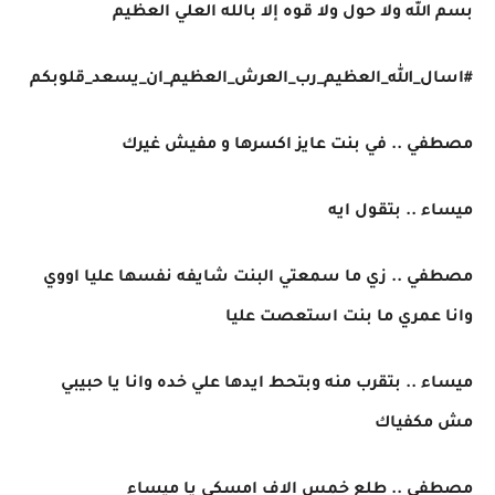
بسم الله ولا حول ولا قوه إلا بالله العلي العظيم
#اسال_الله_العظيم_رب_العرش_العظيم_ان_يسعد_قلوبكم
مصطفي .. في بنت عايز اكسرها و مفيش غيرك
ميساء .. بتقول ايه
مصطفي .. زي ما سمعتي البنت شايفه نفسها عليا اووي
وانا عمري ما بنت استعصت عليا
ميساء .. بتقرب منه وبتحط ايدها علي خده وانا يا حبيبي
مش مكفياك
مصطفي .. طلع خمس الاف امسكي يا ميساء