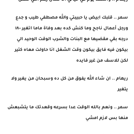
ريهام .. واسعد يوم في حياتي انا كمان رغم اللي حصل
سمر .. قلبك ابيض يا حبيبتي والله مصطفي طيب و جدع
ورجل أعمال ناجح وما كنش كده بعد وفاة ماما اتغير ١٨٠
درجه بقي مقضيها مع البنات والشرب الوقت الوحيد الي
بيكون فيه فايق بيكون وقت الشغل انا حاولت معاه كتير
لكن للاسف من غير فايده
ريهام .. ان شاء الله يفوق من كل ده وسبحان من يغير ولا
يتغير
سمر .. ونعم بالله الوقت عدا بسرعه وقعدتك ما يتشبعش
منها بس لازم امشي