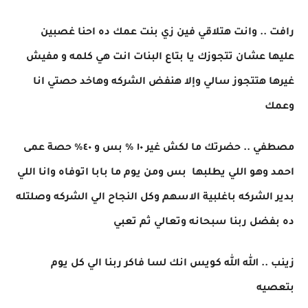
رافت .. وانت هتلاقي فين زي بنت عمك ده احنا غصبين
عليها عشان تتجوزك يا بتاع البنات انت هي كلمه و مفيش
غيرها هتتجوز سالي وإلا هنفض الشركه وهاخد حصتي انا
وعمك
مصطفي .. حضرتك ما لكش غير ١٠ % بس و ٤٠% حصة عمى
احمد وهو اللي يطلبها بس ومن يوم ما بابا اتوفاه وانا اللي
بدير الشركه باغلبية الاسهم وكل النجاح الي الشركه وصلتله
ده بفضل ربنا سبحانه وتعالي ثم تعبي
زينب .. الله الله كويس انك لسا فاكر ربنا الي كل يوم
بتعصيه