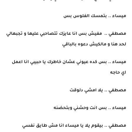
ميساء .. بتمسك الفلوس بس
مصطفي .. مفيش بس انا عايزك تتصاحبي عليها و تجبهالي
لحد هنا و مالكيش دعوه بالباقي
ميساء .. بس كده عيوني عشان خاطرك يا حبيبي انا اعمل
اي حاجه
مصطفي .. يلا امشي دلوقت
ميساء .. بس انت وحشني وبتحضنه
مصطفي .. بيقوم يلا يا ميساء انا مش طايق نفسي