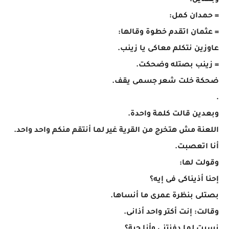
وبعدين؟
= حمدان كمل:
= عثمان اتقدم خطوة وقالها:
عاوزين نتكلم معاكى يا زينب.
= زينب بصتله وضحكت.
ضحكة خلت شعر جسمى يقف.
.
وبعدين قالت كلمة واحدة.
اللعنة مش هتخرج من القرية غير لما أنتقم منكم واحد واحد.
أنا اتعصبت.
وقولت لها:
إحنا أذيناكى فى إيه؟
بصتلى بنظرة عمرى ما أنساها.
وقالت: إنت أكتر واحد أذانى.