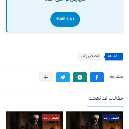
زيارة القناة
الأقسام
قصص رعب
مقالات قد تهمك
قصص رعب
قصص رعب