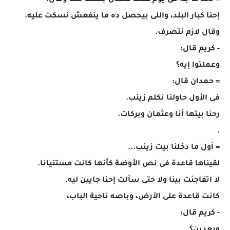
= لحد ما جه فى يوم عمك عثمان جمعنا كلنا وقال:
إحنا كبار البلد، واللى بيحصل ده ما ينفعش نسكت عليه.
وقال لازم نتصرف.
- كريم قال:
وعملتوا إيه؟
= حمدان قال:
فى الأول حاولنا نكلم زينب.
رحنا بيتها أنا وعثمان وبركات.
.
= أول ما دخلنا بيت زينب...
لقيناها قاعدة فى نص الأوضة كأنها كانت مستنيانا.
لا اتفاجئت بينا ولا حتى سألت إحنا جايين ليه.
كانت قاعدة على الأرض، وباصه ناحية الباب،
- كريم قال: