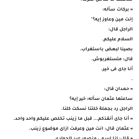
ساعتها ما كناش نعرف.
= بركات سأله:
إنت مين وعاوز إيه؟"
الراجل قال:
السلام عليكم.
بصينا لبعض باستغراب.
قال: متستغربوش.
أنا جاى فى خير.
.
= حمدان قال:
ساعتها عثمان سأله: خير إيه؟
الراجل رد بجملة خلتنا نسكت كلنا.
= أنا جاى أنقذكم... قبل ما زينب تخلص عليكم واحد واحد.
= عثمان قال: انت مين وعرفت ازاى موضوع زينب.