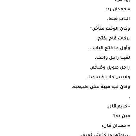
إيه هى؟
= حمدان رد:
الباب خبط.
وكان الوقت متأخر."
بركات قام يفتح.
وأول ما فتح الباب...
لقينا راجل واقف.
راجل طويل وضخم.
ولابس جلابية سودا.
وكان فيه هيبة مش طبيعية.
.
- كريم قال:
مين ده؟
= حمدان قال: