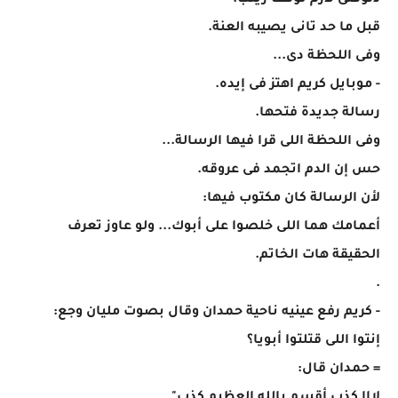
دلوقتى لأزم نوقف زينب.
قبل ما حد تانى يصيبه العنة.
وفى اللحظة دى...
- موبايل كريم اهتز فى إيده.
رسالة جديدة فتحها.
وفى اللحظة اللى قرا فيها الرسالة...
حس إن الدم اتجمد فى عروقه.
لأن الرسالة كان مكتوب فيها:
أعمامك هما اللى خلصوا على أبوك... ولو عاوز تعرف
الحقيقة هات الخاتم.
.
- كريم رفع عينيه ناحية حمدان وقال بصوت مليان وجع:
إنتوا اللى قتلتوا أبويا؟
= حمدان قال: