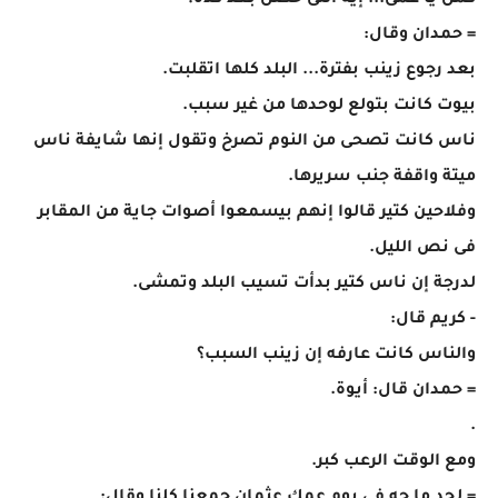
كمل يا عمى... إيه اللى حصل بعد كده؟
= حمدان وقال:
بعد رجوع زينب بفترة... البلد كلها اتقلبت.
بيوت كانت بتولع لوحدها من غير سبب.
ناس كانت تصحى من النوم تصرخ وتقول إنها شايفة ناس
ميتة واقفة جنب سريرها.
وفلاحين كتير قالوا إنهم بيسمعوا أصوات جاية من المقابر
فى نص الليل.
لدرجة إن ناس كتير بدأت تسيب البلد وتمشى.
- كريم قال:
والناس كانت عارفه إن زينب السبب؟
= حمدان قال: أيوة.
.
ومع الوقت الرعب كبر.