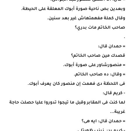
= قال: انا اسمى منصور عبد الجوادى.
وبعدين بص ناحية صورة أبوك المعلقة على الحيطة.
وقال كملة مفهمتهاش غير بعد سنين.
صاحب الخاتم مات بدري؟
.
= حمدان قال:
قصدك مين صاحب الخاتم؟
= منصورشاور على صورة أبوك.
= وقال: ده صاحب الخاتم.
فى اللحظة دى فهمت إن منصور كان يعرف أبوك.
- كريم قال:
لما كنت فى المقابر وقبل ما تيجوا تدوروا عليا حصلت حاجة
غريبة...
= حمدان قال: ايه هى؟