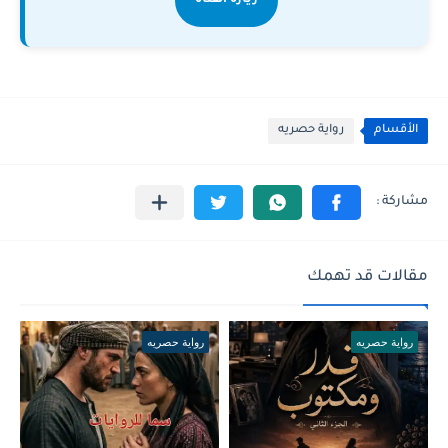
زيارة القناة
الأقسام
رواية حصريه
مقالات قد تهمك
رواية حصريه
رواية حصريه