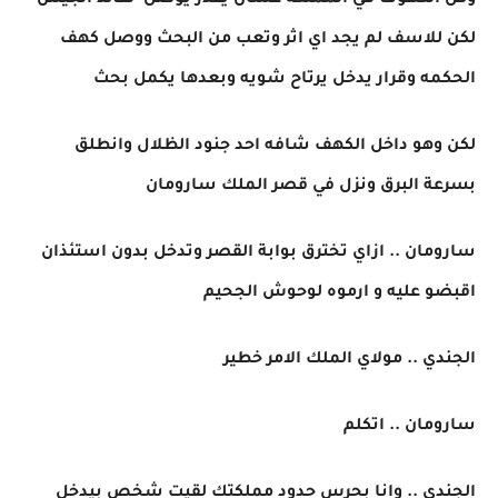
وكل الكهوف في المملكه عشان يقدر يوصل لقائد الجيش
لكن للاسف لم يجد اي اثر وتعب من البحث ووصل كهف
الحكمه وقرار يدخل يرتاح شويه وبعدها يكمل بحث
لكن وهو داخل الكهف شافه احد جنود الظلال وانطلق
بسرعة البرق ونزل في قصر الملك سارومان
سارومان .. ازاي تخترق بوابة القصر وتدخل بدون استئذان
اقبضو عليه و ارموه لوحوش الجحيم
الجندي .. مولاي الملك الامر خطير
سارومان .. اتكلم
الجندي .. وانا بحرس حدود مملكتك لقيت شخص بيدخل