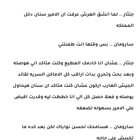
جنثار .. لما انشق العرش عرفت ان الامير سنان دخل
المملكه
سارومان .. بس وقتها انت طمنتني
جنثار .. عشان انا خادمك المطيع وكنت متاكد اني هوصله
وبعد بحث وتحري بدات اراقب كل الاماكن السريه لقائد
الجيش الهارب اركون عشان كنت متاكد ان سنان هيحاول
يوصله و فعلآ حصل كل الي انا خططت ليه وقدرت اقبض
علي الامير بسهوله لضعفه
سارومان .. هسامحك لحسن نواياك لكن بعد كده ما
تخبيش عني حاجه