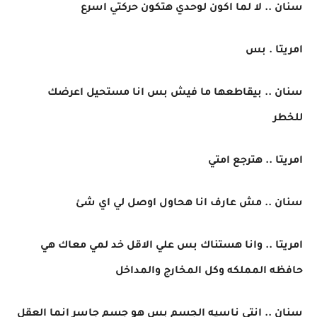
سنان .. لا لما اكون لوحدي هتكون حركتي اسرع
امريتا . بس
سنان .. بيقاطعها ما فيش بس انا مستحيل اعرضك
للخطر
امريتا .. هترجع امتي
سنان .. مش عارف انا هحاول اوصل لي اي شئ
امريتا .. وانا هستناك بس علي الاقل خد لمي معاك هي
حافظه المملكه وكل المخارج والمداخل
سنان .. انتي ناسيه الجسم بس هو جسم جاسر انما العقل