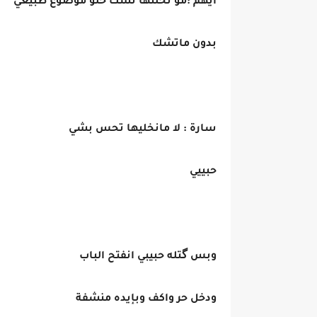
ايهم :مو تخلنها تشك خلو موضوع طبيعي
بدون ماتشك
سارة : لا مانخليها تحس بشي
حبييي
وبس گتله حبيبي انفتح الباب
ودخل حر واكف وبإيده منشفة