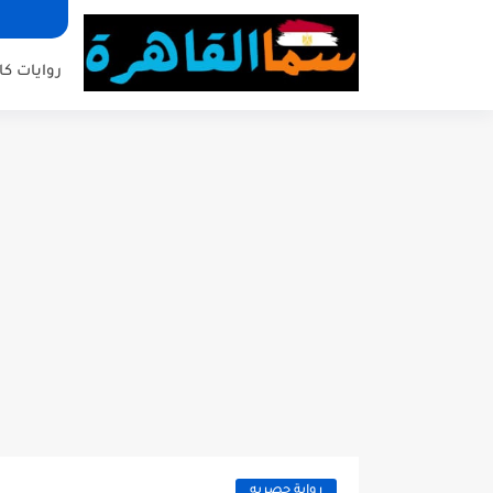
روايات كا
رواية حصريه