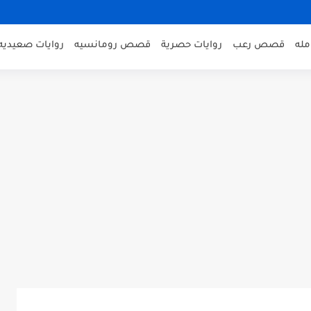
مله
قصص رعب
روايات حصرية
قصص رومانسيه
روايات صعيديه