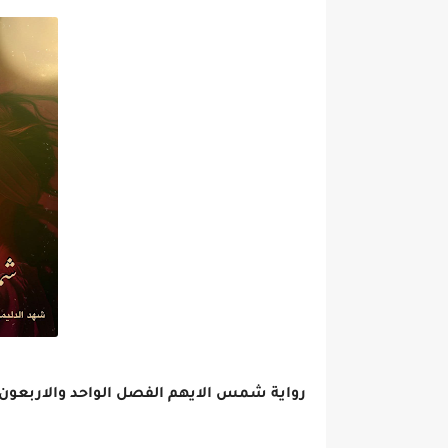
رواية شمس الايهم الفصل الواحد والاربعون 41 بقلم شهد الدليم