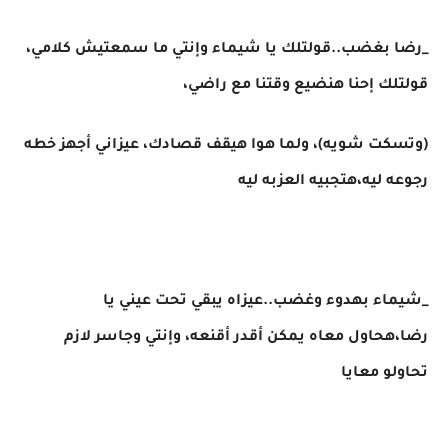
_رضا بغضب..قولتلك يا شيماء وإنتي ما سمعتيش كلامي،
قولتلك إحنا هنضيع وقتنا مع راضي،
(وتسكت شويه)، ولما هوا هيقف قصادك، عيزاني أجهز خطه
رجوعه ليه،هتجبيه العزبه ليه
_شيماء بهدوء وغضب..عيزاه يبقي تحت عيني يا
رضا،هحاول معاه يمكن أقدر أقنعه، وإنتي وجاسر لازم
تحاولو معايا