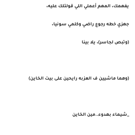
يفهمك، المهم أعملي اللي قولتلك عليه،
جهزي خطه رجوع راضي وكلمي سونيا،
(وتبص لجاسر)، يلا بينا
(وهما ماشيين ف العزبه رايحين على بيت الخاين)
_شيماء بهدوء..مين الخاين