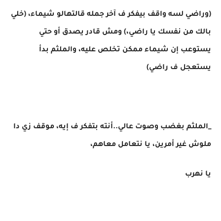
(وراضي لسه واقف بيفكر ف آخر جمله قالتهالو شيماء، (خلي
بالك من نفسك يا راضي،) ومش قادر يصدق أو حتي
يستوعب إن شيماء ممكن تخلص عليه، والملثم بدأ
يستعجل ف راضي)
_الملثم بغضب وصوت عالي..أنته بتفكر ف إيه، موقف زي دا
ملوش غير أمرين، يا نتعامل معاهم،
يا نهرب