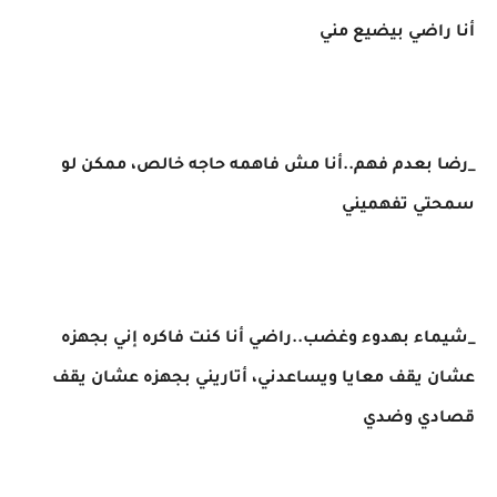
أنا راضي بيضيع مني
_رضا بعدم فهم..أنا مش فاهمه حاجه خالص، ممكن لو
سمحتي تفهميني
_شيماء بهدوء وغضب..راضي أنا كنت فاكره إني بجهزه
عشان يقف معايا ويساعدني، أتاريني بجهزه عشان يقف
قصادي وضدي