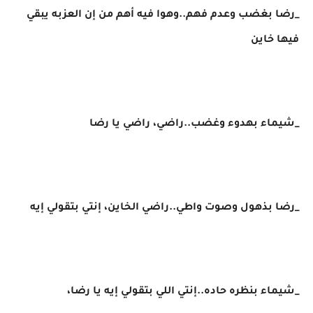
_رضا بغضب وعدم فهم..وهوا فيه أهم من إن العزبه يبقي
فيها خاين
_شيماء بهدوء وغضب..راضي، راضي يا رضا
_رضا بذهول وصوت واطي..راضي الخاين، إنتي بتقولي إيه
_شيماء بنظره حاده..إنتي اللي بتقولي إيه يا رضا،