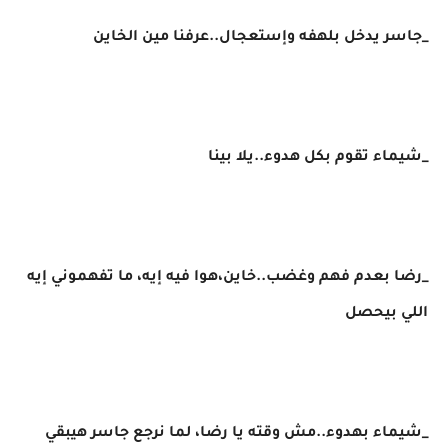
_جاسر يدخل بلهفه وإستعجال..عرفنا مين الخاين
_شيماء تقوم بكل هدوء..يلا بينا
_رضا بعدم فهم وغضب..خاين،هوا فيه إيه، ما تفهموني إيه
اللي بيحصل
_شيماء بهدوء..مش وقته يا رضا، لما نرجع جاسر هيبقي