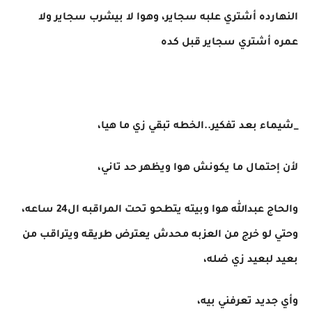
النهارده أشتري علبه سجاير، وهوا لا بيشرب سجاير ولا
عمره أشتري سجاير قبل كده
_شيماء بعد تفكير..الخطه تبقي زي ما هيا،
لأن إحتمال ما يكونش هوا ويظهر حد تاني،
والحاج عبدالله هوا وبيته يتطحو تحت المراقبه ال24 ساعه،
وحتي لو خرج من العزبه محدش يعترض طريقه ويتراقب من
بعيد لبعيد زي ضله،
وأي جديد تعرفني بيه،