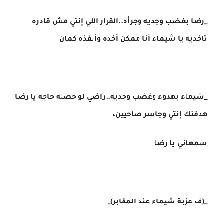
_رضا بغضب وجديه وجرأه..القرار اللي إنتي مش قادره
تاخديه يا شيماء أنا ممكن آخده وأنفذه كمان
_شيماء بهدوء وغضب وجديه..راضي لو حصله حاجه يا رضا
هدفنك إنتي وجاسر صاحيين،
سمعاني يا رضا
_(ف عزبة شيماء عند المقابر)_