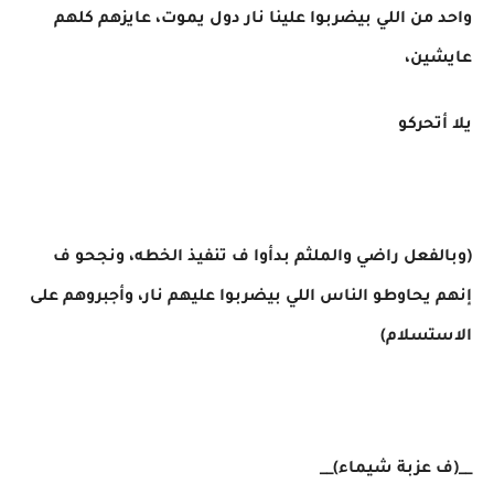
واحد من اللي بيضربوا علينا نار دول يموت، عايزهم كلهم
عايشين،
يلا أتحركو
(وبالفعل راضي والملثم بدأوا ف تنفيذ الخطه، ونجحو ف
إنهم يحاوطو الناس اللي بيضربوا عليهم نار، وأجبروهم على
الاستسلام)
__(ف عزبة شيماء)__