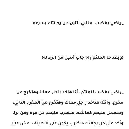
_راضي بغضب..هاتلي أتنين من رجالتك بسرعه
(وبعد ما الملثم راح جاب أتنين من الرجاله)
_راضي بغضب للملثم..أنا هاخد راجل معايا وهنخرج من
مخرج، وأنته هتاخد راجل معاك وهتخرج من المخرج التاني،
وهنعمل عليهم كماشه، هنضرب عليهم من جوه ومن برا،
وأكد على كل رجالتك،الضرب يكون على الأطراف، مش عايز