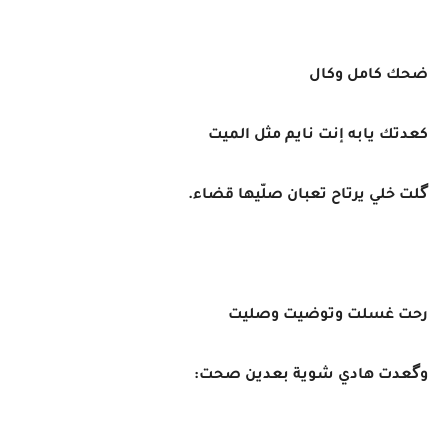
ضحك كامل وكال
كعدتك يابه إنت نايم مثل الميت
گلت خلي يرتاح تعبان صلّيها قضاء.
رحت غسلت وتوضيت وصليت
وگعدت هادي شوية بعدين صحت: