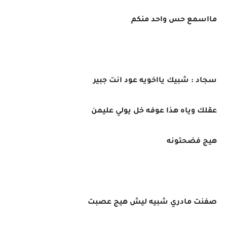
مااسمع حس واحد منكم
سجاد : شبيك يااخويه عود انت جبير
عقلك وياه هذا عوفه خل يولي عليمن
هيج فضحتونه
صفنت مادري شبيه ليش هيج عصبت