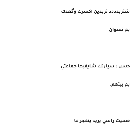
شتريدددد تريدين اكسرك وگعدك
يم نسوان
حسن : سيارتك شايفيها جماعتي
يم بيتهم.
حسيت راسي يريد ينفجر ما