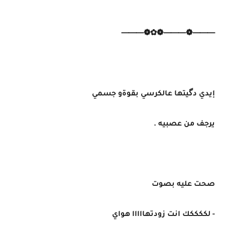
⸻❁⸻❁✿❁⸻
إيدي دگيتها عالكرسي بقوةو جسمي
يرجف من عصبيه .
صحت عليه بصوت
- لككككك انت زودتهااااا هواي