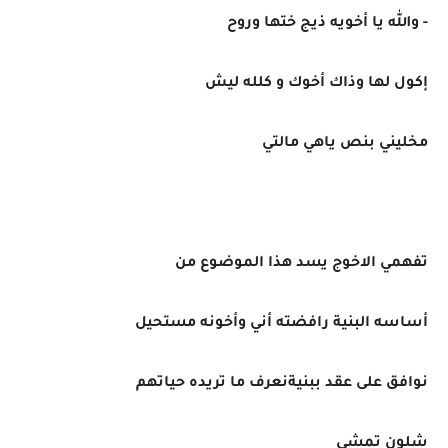
- والله يا أخويه ذيج ختها وروح
إكول لها وذاك أخوك و كلله ليش
مخليني بنص ياهي مالتي
تفهمي الاخوج يسد هذا الموضوع من
أساسه البنية رافضته أني وأخونه مستحيل
نوافق على عقد ببنيةنعرف ما تريده حياتهم
شلون تمشي