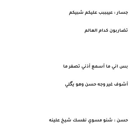
جسار : عيبببب عليكم شبيكم
تضاربون كدام العالم
بس اني ما أسمع أذني تصفر ما
أشوف غير وجه حسن وهو يگلي
حسن : شنو مسوي نفسك شيخ علينه