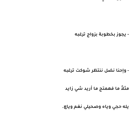
- يجوز بخطوبة بزواج ترغبه
- وإحنا نضل ننتظر شوكت ترغبه
مثلاً ما فهمتج ما أريد شي زايد
يله حجي وياه وصحيلي نغم وياچ.