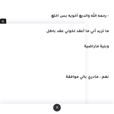
- رحمه الله والديچ أخويه بس اختچ
ما تريد أني ما أعقد لخوني عقد باطل
وبنية ماراضية
نغم : مادري بالي موافقة
×
- إلا ما موافقة وحچي وياه خالتي