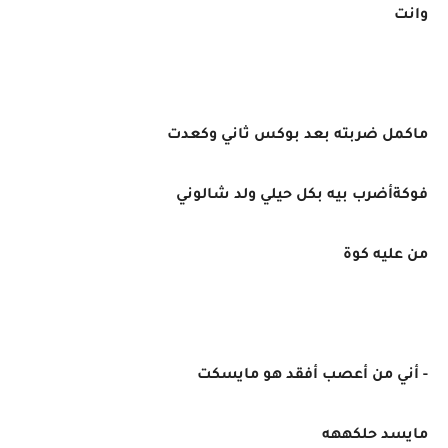
وانت
ماكمل ضربته بعد بوكس ثاني وكعدت
فوكةأضرب بيه بكل حيلي ولد شالوني
من عليه كوة
- أني من أعصب أفقد هو مايسكت
مايسد حلكههه