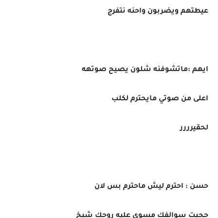
عيطتهم ويضربون واحنه نتفرج
ايهم :ماتشوفنه شلون يصيح صوتهه
اعلى من صوتي مايحترم لكلب
لحقيرررر
حسن : احترم ليش ماحترم بس لان
حجيت سوالفك مسوي عليه روحك شيخ