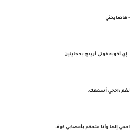
- هاصايحني
- إي أخويه فوتي أريدچ بحجايتين
نغم :احچي أسمعك.
احجي إلها وأنا متحكم بأعصابي كوة.