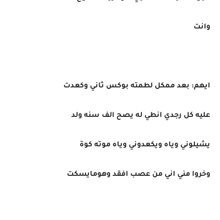
وانت
ايهم: بعد ممكل لطمته بوكس ثاني وكعدت
عليه كل رجدي انطي له يصح الف سنه ولد
يشيلوني وياه ويكعدوني وياه موته كوة
وخروا مني اني من عصب افقد وهومايسكت