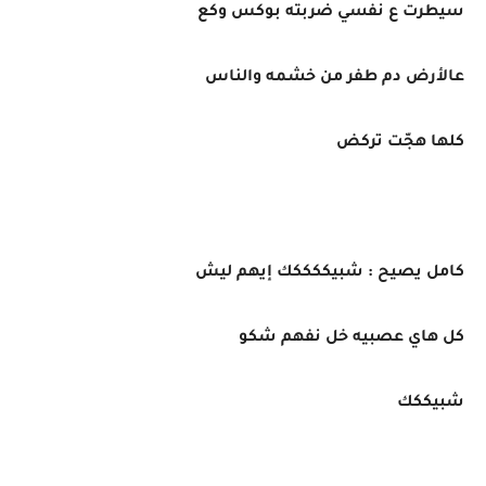
سيطرت ع نفسي ضربته بوكس وكع
عالأرض دم طفر من خشمه والناس
كلها هجّت تركض
كامل يصيح : شبيككككك إيهم ليش
كل هاي عصبيه خل نفهم شكو
شبيككك