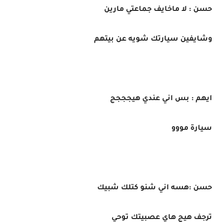
حسن : لا ماخايف جماعتي مارين
وشايفين سيارتك شويه عن بيتهم
ايهم : بس اني عندي هيجججج
سيارة مووو
حسن :هسه اني شنو كتلك شبيك
ترجف هيج هاي عصبيتك توحي