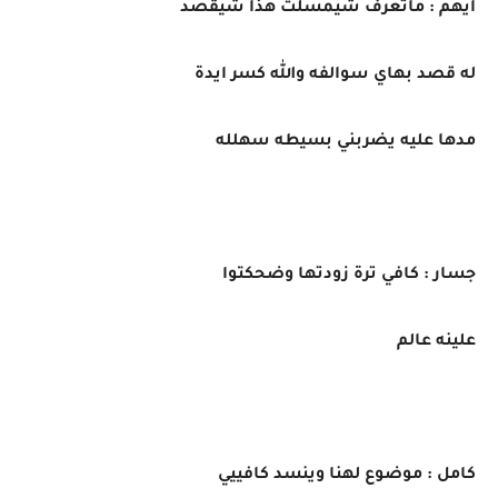
ايهم : ماتعرف شيمسلت هذا شيقصد
له قصد بهاي سوالفه والله كسر ايدة
مدها عليه يضربني بسيطه سهلله
جسار : كافي ترة زودتها وضحكتوا
علينه عالم
كامل : موضوع لهنا وينسد كافييي