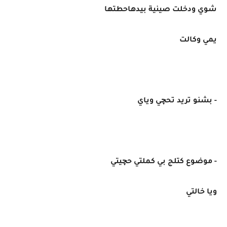
شوي ودخلت صينية بيدهاحطتها
يمي وكالت
- بشنو تريد تحچي وياي
- موضوع كتلج بي كملتي حچيتي
ويا خالتي