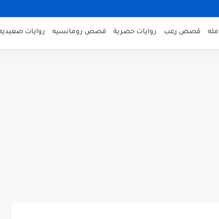
مله
قصص رعب
روايات حصرية
قصص رومانسيه
روايات صعيديه