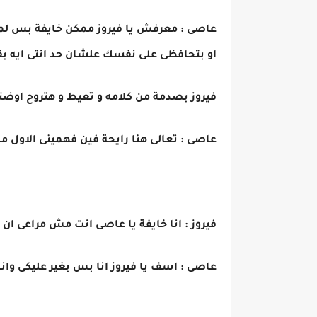
عاصى : معرفش يا فيروز ممكن خايفة بس لما 
او بتحافظى على نفسك علشان حد انتى ايه ب
فيروز بصدمة من كلامه و تعيط و هتروح اوضت
عاصى : تعالى هنا رايحة فين فهمينى الاول م
فيروز : انا خايفة يا عاصى انت مش مراعى ان 
عاصى : اسف يا فيروز انا بس بغير عليكى وان