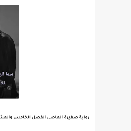
رواية صغيرة العاصى الفصل الخامس والعشرون 25 بقلم ندى