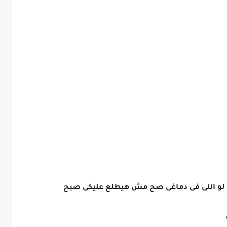
 و لو اللى فى دماغى صح مش هيطلع عليكى صبح