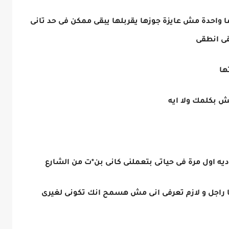
واحدة مش عايزة جوزها يقربلها يبقى ممكن فى حد تانى
قى انطقى
ها
ش بكلمك ولا ايه
ديه اول مرة فى حياتى بتعملنى كانى بن*ت من الشارع
ا راجل و لازم تعرفى انى مش هسمح انك تكونى لغيرى