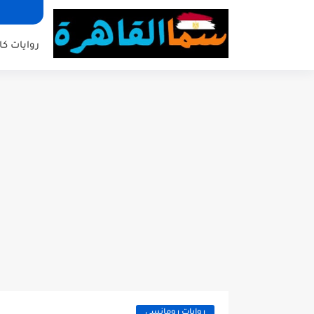
روايات كا
روايات رومانسي