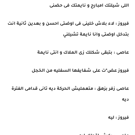
اللى شيلتك امبارح و نايمتك فى حضنى
فيروز : لاء بلاش خلينى فى اوضتى احسن و بعدين ثانية انت
بتدخل اوضتى وانا نايمة تشيلني
عاصى : بتبقى شكلك زى الملاك و انتى نايمة
فيروز عض*ت على شفايفها السفليه من الخجل
عاصى زفر بزهق : متعمليش الحركة ديه تانى قدامى الفترة
ديه
فيروز : ليه