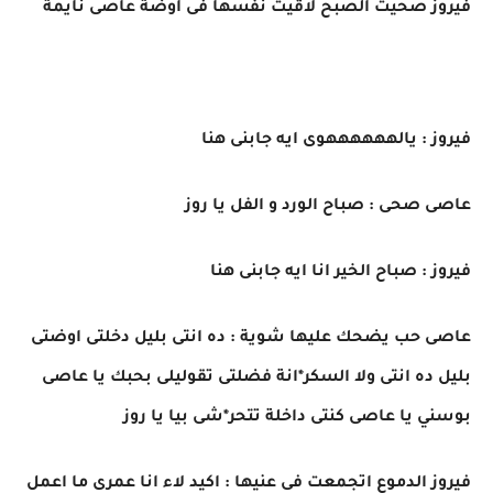
فيروز صحيت الصبح لاقيت نفسها فى أوضة عاصى نايمة
فيروز : يالههههههوى ايه جابنى هنا
عاصى صحى : صباح الورد و الفل يا روز
فيروز : صباح الخير انا ايه جابنى هنا
عاصى حب يضحك عليها شوية : ده انتى بليل دخلتى اوضتى
بليل ده انتى ولا السكر*انة فضلتى تقوليلى بحبك يا عاصى
بوسني يا عاصى كنتى داخلة تتحر*شى بيا يا روز
فيروز الدموع اتجمعت فى عنيها : اكيد لاء انا عمرى ما اعمل