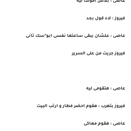
عاصى : بلاش اقولك ليه
فيروز : لاء قول بجد
عاصى : علشان ببقى ساعتها نفسى ابو*سك تانى
فيروز جريت من على السرير
عاصى : هتقومى ليه
فيروز بتهرب : هقوم احضر فطار و ارتب البيت
عاصى : هقوم معاكى