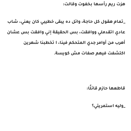
هزت ريم رأسها بخفوت وقالت:
_تمام هقول كل حاجة، وائل ده يبقى خطيبي كان يعني، شاب
عادي اتقدملي ووافقت، بس الحقيقة إني وافقت بس عشان
أهرب من أوامر جدي المتحكم فينا، ا تخطبنا شهرين
اكتشفت فيهم صفات مش كويسة.
قاطعها حازم قائلًا:
_وليه استمريتي؟