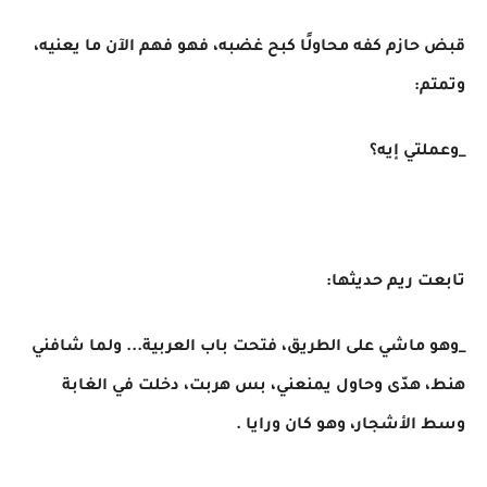
قبض حازم كفه محاولًا كبح غضبه، فهو فهم الآن ما يعنيه،
وتمتم:
_وعملتي إيه؟
تابعت ريم حديثها:
_وهو ماشي على الطريق، فتحت باب العربية... ولما شافني
هنط، هدّى وحاول يمنعني، بس هربت، دخلت في الغابة
وسط الأشجار، وهو كان ورايا .