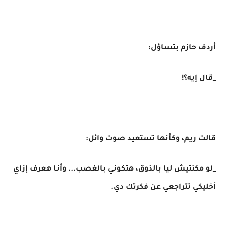
أردف حازم بتساؤل:
_قال إيه؟!
قالت ريم، وكأنها تستعيد صوت وائل:
_لو مكنتيش ليا بالذوق، هتكوني بالغصب... وأنا هعرف إزاي
أخليكي تتراجعي عن فكرتك دي.