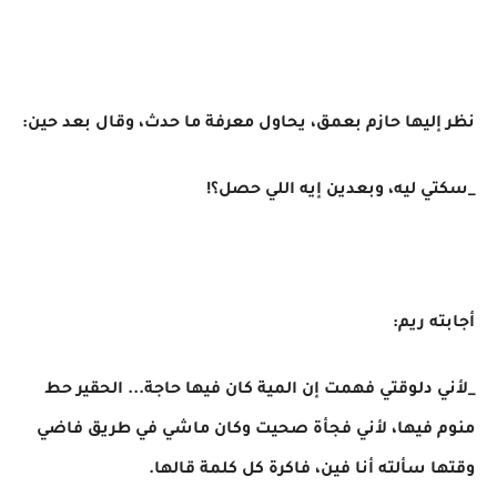
نظر إليها حازم بعمق، يحاول معرفة ما حدث، وقال بعد حين:
_سكتي ليه، وبعدين إيه اللي حصل؟!
أجابته ريم:
_لأني دلوقتي فهمت إن المية كان فيها حاجة... الحقير حط
منوم فيها، لأني فجأة صحيت وكان ماشي في طريق فاضي
وقتها سألته أنا فين، فاكرة كل كلمة قالها.