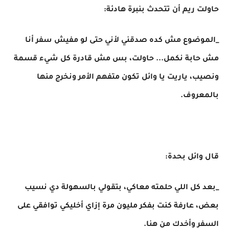
حاولت ريم أن تتحدث بنبرة هادئة:
_الموضوع مش كده صدقني لأني حتى لو مفيش سفر أنا
مش حابة نكمل... حاولت، بس مش قادرة كل شيء قسمة
ونصيب، ياريت يا وائل تكون متفهم الأمر ونخرج منها
بالمعروف.
قال وائل بحدة:
_بعد كل اللي حلمته معاكي، بتقولي بالسهولة دي نسيب
بعض، عارفة كنت بفكر مليون مرة إزاي أخليكي توافقي على
السفر وأخدك من هنا.