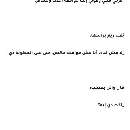
_فرّحي قلبي وقولي إنك موافقة أخدك ونسافر.
نفت ريم برأسها:
_لا مش كده، أنا مش موافقة خالص، حتى على الخطوبة دي.
قال وائل بتعجب:
_تقصدي إيه؟