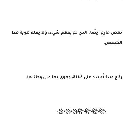
نهض حازم أيضًا، الذي لم يفهم شيء، ولا يعلم هوية هذا
الشخص.
رفع عبدالله يده على غفلة، وهوى بها على وجنتيها.
꧁꧁꧁꧂꧂꧂꧂