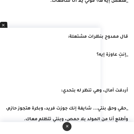
_هتعمل إيه ها؟ قولي يلا أنا سامعاك.
قال ممدوح بنظرات مشتعلة:
_إنتِ عاوزة إيه؟
أردفت آمال، وهي تنظر له بتحدي:
_حقي وحق بنتي... شايفة إنك جوزت فريد، وبكرة هتجوز حازم،
وأطلع أنا من المولد بلا حمص، وبنتي تتظلم معاك.
×