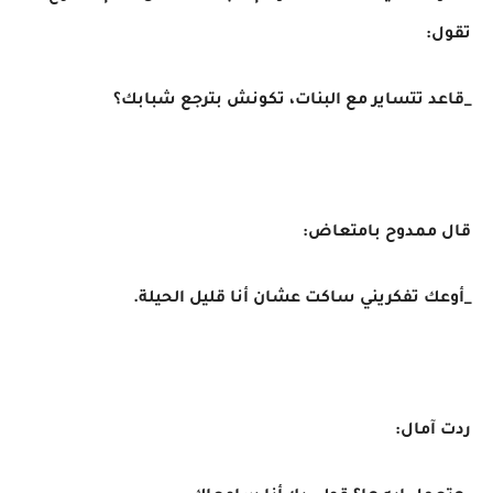
تقول:
_قاعد تتساير مع البنات، تكونش بترجع شبابك؟
قال ممدوح بامتعاض:
_أوعك تفكريني ساكت عشان أنا قليل الحيلة.
ردت آمال: