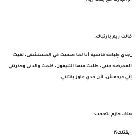
_وأخبارك مع جدك إيه؟
قالت ريم بارتباك:
_جدي طِباعه قاسية أنا لما صحيت في المستشفى، لقيت
الممرضة جنبي، طلبت منها التليفون، كلمت والدتي وحذرتني
إني مرجعش، لأن جدي عاوز يقتلني.
هتف حازم بتعجب:
_يقتلك؟!