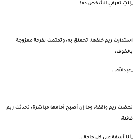
_إنتِ تعرفي الشخص ده؟
استدارت ريم خلفها، تحملق به، وتمتمت بفرحة ممزوجة
بالخوف:
_عبدالله...
نهضت ريم واقفة، وما إن أصبح أمامها مباشرة، تحدثت ريم
قائلة:
_أنا آسفة على كل حاجة...