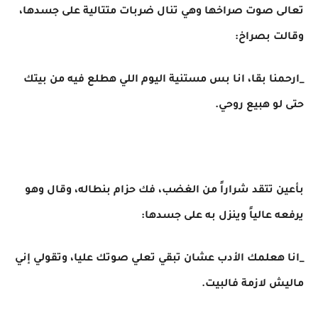
تعالى صوت صراخها وهي تنال ضربات متتالية على جسدها،
وقالت بصراخ:
_ارحمنا بقا، انا بس مستنية اليوم اللي هطلع فيه من بيتك
حتى لو هبيع روحي.
بأعين تتقد شراراً من الغضب، فك حزام بنطاله، وقال وهو
يرفعه عالياً وينزل به على جسدها:
_انا هعلمك الأدب عشان تبقي تعلي صوتك عليا، وتقولي إني
ماليش لازمة فالبيت.