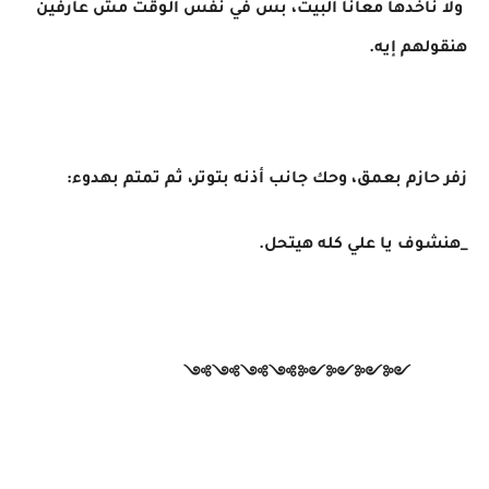
ولا ناخدها معانا البيت، بس في نفس الوقت مش عارفين
هنقولهم إيه.
زفر حازم بعمق، وحك جانب أذنه بتوتر، ثم تمتم بهدوء:
_هنشوف يا علي كله هيتحل.
༺༺༺༺༻༻༻༻