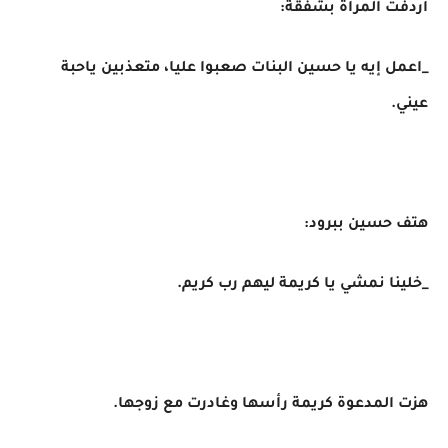
اردفت المرأة بشفقة:
_اعمل إيه يا حسين البنات صعبوا عليا، متعذبين ياحبة
عيني.
هتف حسين ببرود:
_خلينا نمشي يا كريمة ليهم رب كريم.
هزت المدعوة كريمة رأسها وغادرت مع زوجها.