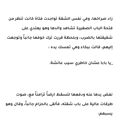
زاد صراخها، وفي نفس الشقة تواجدت فتاة كانت تنظر من
فتحة الباب الصغيرة تشاهد والدها وهو يعتدي على
شقيقتها بالضرب، وبلحظة قررت ترك خوفها جانباً وتوجهت
إليهم، قالت ببكاء وهي تمسك يده :
_يا بابا عشان خاطري سيب عائشة.
نفض يدها عنه ودفعها لتسقط ارضاً تزامناً مع، صوت
طرقات عالية على باب شقته، فألقى بالحزام جانباً، وقال وهو
يسبهم: