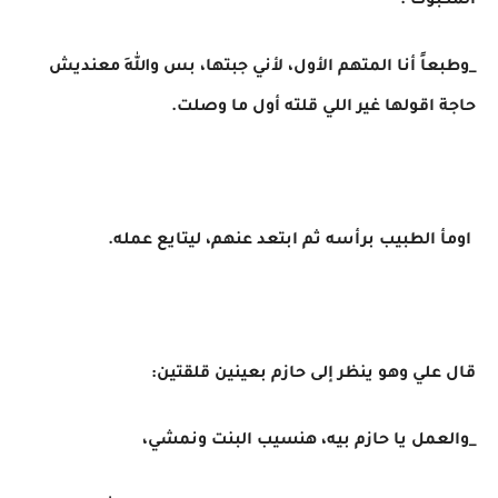
المكبوت :
_وطبعاً أنا المتهم الأول، لأني جبتها، بس واللهِ معنديش
حاجة اقولها غير اللي قلته أول ما وصلت.
اومأ الطبيب برأسه ثم ابتعد عنهم، ليتايع عمله.
قال علي وهو ينظر إلى حازم بعينين قلقتين:
_والعمل يا حازم بيه، هنسيب البنت ونمشي،