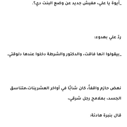
_أيوة يا علي، مفيش جديد عن وضع البنت دي؟.
ردّ علي بهدوء:
_بيقولوا انها فاقت، والدكتور والشرطة دخلوا عندها دلوقتي.
نهض حازم واقفاً، كان شابًا في أواخر العشرينات،متناسق
الجسد، بملامح رجل شرقي،
قال بنبرة هادئة: