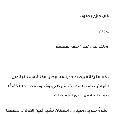
قال حازم بخفوت:
_تمام...
ودلف هو و"علي" خلف بعضهم.
دخلا الغرفة البيضاء جدرانها، أبصرا الفتاة مستلقية على
الفراش، يلف رأسها شاش طبي، وقد وضعت حجاباً خفيفًا
ربما طلبته من إحدى الممرضات.
بشرةً خمرية، وعينان واسعتان تشبه أعين الغزلان، تحفّهما