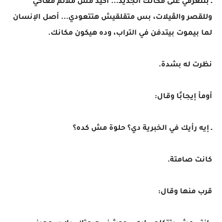
ـ بتتعرفي على مكانك الجديد... أكيد مش ملائم معاكي
وللقصر والڤيلات، بس متقلقيش هتتعودي... أصل الإنسان
لما بيموت بيتدفن في التراب، وده هيكون مكانك.
نظرت له بشدة.
أومأ إيجابًا وقال:
ـ إيه رأيك في الخبرية دي؟ حلوة مش كده؟
كانت صامتة.
قرب منها وقال: