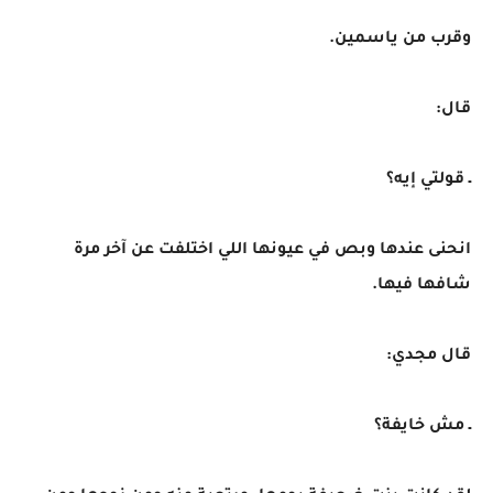
وقرب من ياسمين.
قال:
ـ قولتي إيه؟
انحنى عندها وبص في عيونها اللي اختلفت عن آخر مرة
شافها فيها.
قال مجدي:
ـ مش خايفة؟