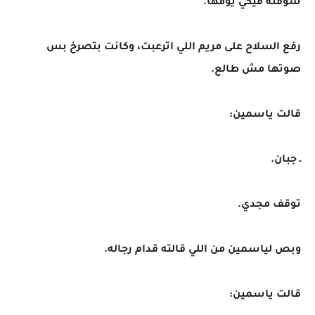
شوفته فيكي يومها.
رفع السلاح على مريم اللي اترعبت، وكانت بتصرخ بس
صوتها مش طالع.
قالت ياسمين:
ـ جبان.
توقف مجدي.
وبص لياسمين من اللي قالته قدام رجاله.
قالت ياسمين: