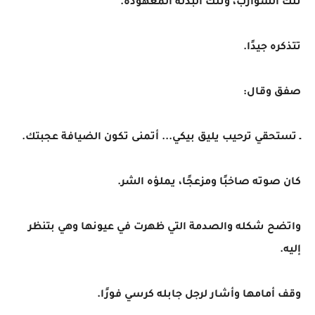
تلك الشوارب، وتلك البدلة المعهودة.
تتذكره جيدًا.
صفق وقال:
ـ تستحقي ترحيب يليق بيكي... أتمنى تكون الضيافة عجبتك.
كان صوته صاخبًا ومزعجًا، يملؤه الشر.
واتضح شكله والصدمة التي ظهرت في عيونها وهي بتنظر
إليه.
وقف أمامها وأشار لرجل جابله كرسي فورًا.