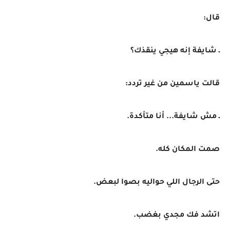
قال:
ـ شايفة إنه هيجي ينقذك؟
قالت ياسمين من غير تردد:
ـ مش شايفة... أنا متأكدة.
صمت المكان كله.
حتى الرجال اللي حواليه بصوا لبعض.
اتشد فك مجدي بغضب.