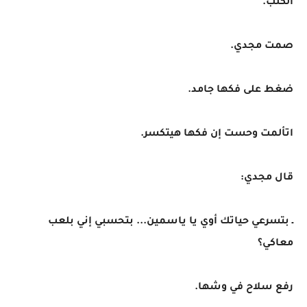
الكلب.
صمت مجدي.
ضغط على فكها جامد.
اتألمت وحست إن فكها هيتكسر.
قال مجدي:
ـ بتسرعي حياتك أوي يا ياسمين... بتحسبي إني بلعب
معاكي؟
رفع سلاح في وشها.