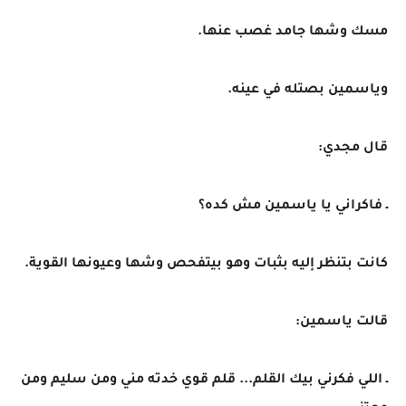
مسك وشها جامد غصب عنها.
وياسمين بصتله في عينه.
قال مجدي:
ـ فاكراني يا ياسمين مش كده؟
كانت بتنظر إليه بثبات وهو بيتفحص وشها وعيونها القوية.
قالت ياسمين:
ـ اللي فكرني بيك القلم... قلم قوي خدته مني ومن سليم ومن