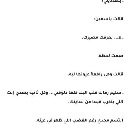
ـ بتهدديني؟
قالت ياسمين:
ـ لا... بعرفك مصيرك.
صمت لحظة.
قالت وهي رافعة عيونها ليه:
ـ سليم زمانه قلب البلد كلها دلوقتي... وكل ثانية بتعدي إنت
اللي بتقرب فيها من نهايتك.
ابتسم مجدي رغم الغضب اللي ظهر في عينه.