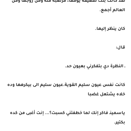
لقد كانت بنت ضعيفة يومها، مرتعبة منه ومن زوجها ومن
العالم أجمع.
كان ينظر إليها.
قال:
ـ النظرة دي بتفكرني بعيون حد.
كانت نفس عيون سليم القوية.عيون سليم الى بيكرهها وده
خلاه يشتعل غضبا
ياسمينـ فاكر إنك لما خطفتني كسبت؟... إنت أغبى من كده
بكتير.