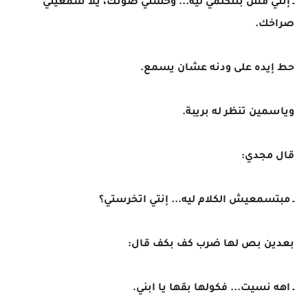
ـ إنتي مش بتتكلمي ليه... وحشني صوتك، يلا سمعيني
صراخك.
حط إيده على ودنه عشان يسمع.
وياسمين تنظر له بريبة.
قال مجدي:
ـ مبتسمعيش الكلام ليه... إنتي اتخرستي؟
بعدين بص لها ضرب كف بكف قال:
ـ اهه نسيت... فكولها بقها يا ابني.