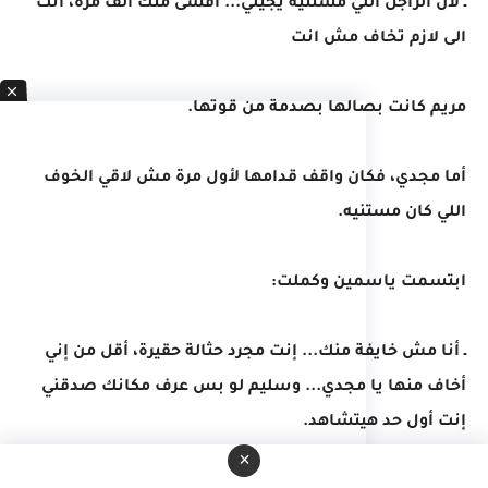
ـ لأن الراجل اللي مستنيه يجيلي... أقسى منك ألف مرة، انت
الى لازم تخاف مش انت
مريم كانت بصالها بصدمة من قوتها.
أما مجدي، فكان واقف قدامها لأول مرة مش لاقي الخوف
اللي كان مستنيه.
ابتسمت ياسمين وكملت:
ـ أنا مش خايفة منك... إنت مجرد حثالة حقيرة، أقل من إني
أخاف منها يا مجدي... وسليم لو بس عرف مكانك صدقني
إنت أول حد هيتشاهد.
×