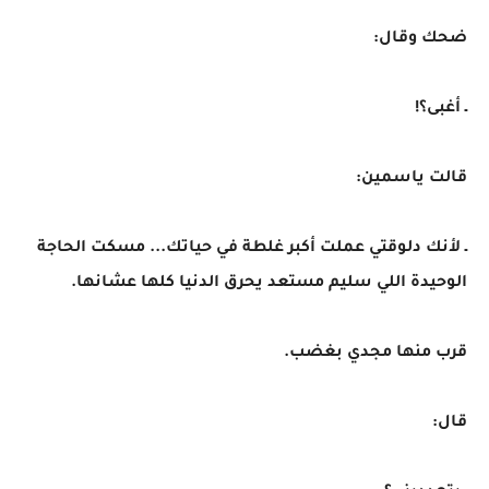
ضحك وقال:
ـ أغبى؟!
قالت ياسمين:
ـ لأنك دلوقتي عملت أكبر غلطة في حياتك... مسكت الحاجة
الوحيدة اللي سليم مستعد يحرق الدنيا كلها عشانها.
قرب منها مجدي بغضب.
قال: