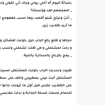
بخباثة اليوم ألا أخلي روحي وياك آني تكولي ون
_ امممممم لعد وونستنا؟
_ أنتِ ونيتج شنو أقصد بيها حسب مفهومج 
ما أريد طلايب زين.
حجاها و طلع ركع الباب حيل باوعت لفضائل و
و رحت لمشتملي و هي ظلت تشتمني وتسب وت
_ يمج بكرباج يالسحارة يالحية.
طبيت وسديت الباب باوعت للمشتمل حسيت ب
المشتمل أجت عيني بمطيرجي واكف على سطحه
على الطلايب عكس قبل أول ما تزوجت جانوا ا
للحمام غسلت غسلة الجنابة و بدلت ملابسي 