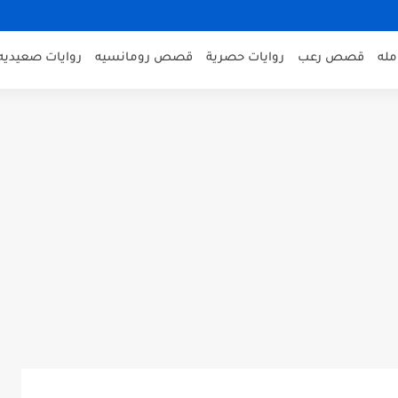
مله
قصص رعب
روايات حصرية
قصص رومانسيه
روايات صعيديه