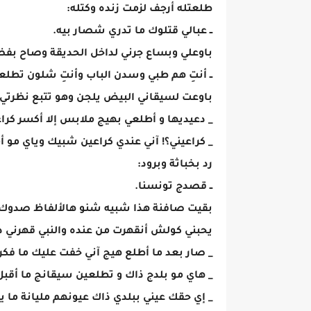
​طلعتله أرجف لزمت زنده وكتله:
ــ عبالي قتلوك ما تدري شصار بيه.
​باوعلي وبساع جرني لداخل الحديقة وصاح بفض
ــ أنتِ هم طبي وسدن الباب وأنتِ شلون تطلعي
​باوعت لسيقاني البيض يلجن وهو تتبع نظرتي 
_ دعيديها و أطلعي بهيج ملابس إلا أكسر كرا
_ كراعيني؟! آني عندي كراعين شبيك وياي مو
رد بخباثة وبرود:
ــ قصدج تونسنا.
​بقيت صافنة هذا شبيه شنو هالألفاظ صدوك 
يحبني كولش أنقهرت من عنده والنبي قهرني د
_ صار بعد ما أطلع هيج آني خفت عليك ما ف
_ هاي مو بلدج ذاك و تطلعين سيقانج ما أقبل
_ إي حقك عيني ببلدي ذاك عيونهم مليانة ما 