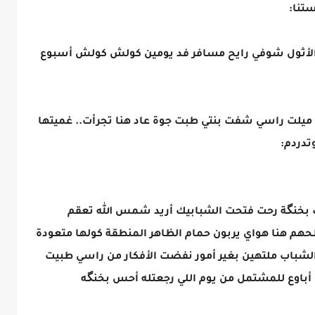
ستنا:
الأثول شوفي رايح مسافر فد يومين كولش كولش أسبوع
 ميلت راسي شفت بنتي طبت جوة عاد هنا تجرأت.. غميتها
دردم:
خنگة رحت فتحت الشبابيك أريد شمس الله تعقم
م هنا هواي يربون حمام الظاهر المنطقة كولها متعودة
لشباب ملتهين بغير أمور نفضت الأفكار من راسي طبيت
أباوع للمشتمل من يوم اللي رجعتله أحس بخنگه