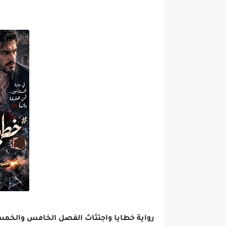
رواية خطايا واجتثاث الفصل الخامس والخمسون 55 بقلم نور علي 