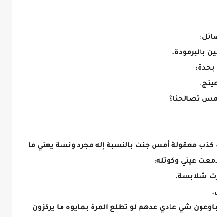
ائل:
ن بالبرمودة.
بحدة:
عينج.
 أمس تصالحنا؟
كذب معقولة أمس جنت بالنسبة إله مجرد ونسة يعني ما
معت عيني وكوتله:
كرت شلابسة.
.
يباوعون شي عادي عدهم لو تطلع المرة بمايوه ما يركزون