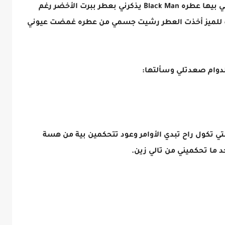
تمددت.. وحضنت المخدة البارحة جان مشاركني بيها عطره Black Man يذكرني بعطر ببرت الأخضر رغم
حت للميز أخذت العطر رشيت جسمي من عطره غمضت عيوني
دوام صعدتلي وسألتها:
تي تكول راح تبدي الأوامر وعود تتحكمين بية من هسة
حد ما تحكميني من تالي زين.