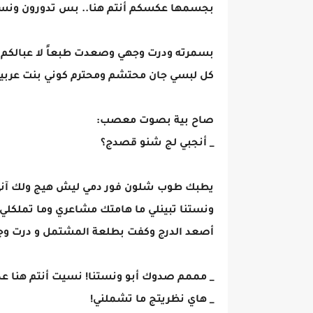
بجسمها عكسكم أنتم هنا.. بس تدورون ونس
بسمرته ودرت وجهي وصعدت طبعاً لا عبالكم 
كل لبسي جان محتشم ومحترم كوني بنت عربية
صاح بية بصوت معصب:
_ أنجبي لج شنو قصدج؟
يطبك طوب شلون فور دمي ليش هيج ولك آني.
ونستنا تبينلي ما هامتك مشاعري وما تملكلي أ
أصعد الدرج وكفت بطلعة المشتمل و درت وجهي
_ مممم صدوك أبو ونستنا! نسيت أنتم هنا عد
_ هاي نظريتج ما تشملني!