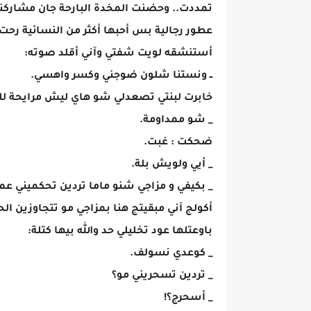
عطور رجالية بس أحبها أكثر من النسائية ر
أستنشقه لويت شفتي وآني أقلد صوته:
ــ ونستنا شلون ضوجني وكسر واهسي.
خابرت لبنتي تصعدلي شو هاي ليش مرايحة لل
_ شو ممداومة.
ضحكت : غبت.
_ أيي ولويش بلة.
_ بكيفي و مزاجي شنو ماما تردين تحكميني عم
أكولج آني مبقيتج هنا بمزاجي مو تتجاوزين ال
باوعتلها عود تخليلي حد والله بيها كتلة:
_ كوعدي نسولف.
_ تردين تسحريني مو؟
_ أسحرج؟!