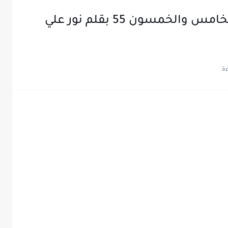
رواية خطايا واجتثاث الفصل الخامس والخمسون 55 بقلم نور علي