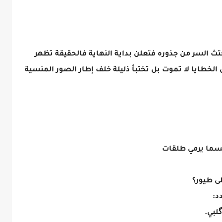
تث السر من جذوره فتعلن بداية النهاية فالحقيقة تظهر
الخطايا لا تموت بل تختبأ ذليلة خلف إطار الصور المنسية
لسما يرمي طلقات
لى طيور؟
د:
لبي.