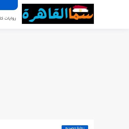
روايات كا
رواية حصريه