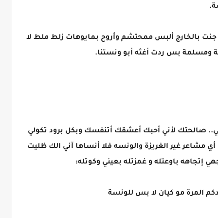
ة.
جنت بالخارج ألبس ممحتشم وأروح بمايوهات زلط ملط لا
 ومسلمة بس ردت أغثه أبو ونستنا.
. صالحتك لأني أحبك أعشقك أتنفسك وبكل برود تكولي
ي مشاعر غير الغريزة والونسه فلا أنساها آني الك ​ظليت
 إتجاهه باوعتله و غمزتله بعيني وكوتله:
كم المرة مو كيان لا بس للونسة