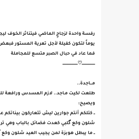
رفسة واحدة لزجاجِ الماضي فيتناثر الخوف ليج
يوماً لتكون كفيلة لأجل تعرية المستور فبعض 
فما عاد في حبال الصبر متسع للمجاملة
ـــــــــــــــــــــ♡ــــــــــــــــــــــــ
مـــاجدة..
​طلعت لكيت مـاجد.. لازم المسدس ورافعة ل
ويصيح:
​ــ كتلكم أنتم جوارين ليش تتعاركون بيناتكم ع
شلون وكع گلبي كعدت فضائل بالباب وهي ترد
ــ ما يبطل هوبزة لمن يجيب العيد شلون وكع گ