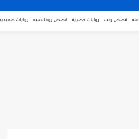
مله
قصص رعب
روايات حصرية
قصص رومانسيه
روايات صعيديه