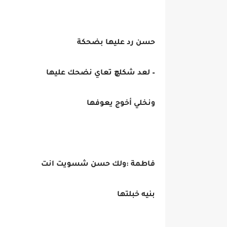
حسن رد عليها بضحكة
– لعد شكلچ تعاي نضحك عليها
ونخلي أخوج يعوفها
فاطمة :ولك حسن شسويت انت
بنيه خبلتها