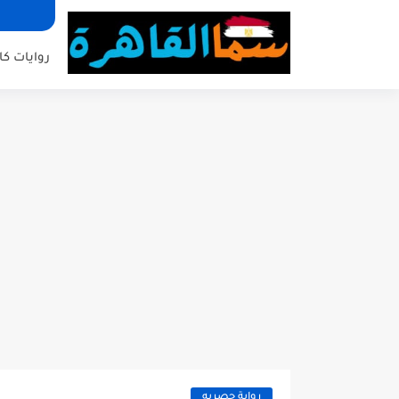
روايات كا
رواية حصريه