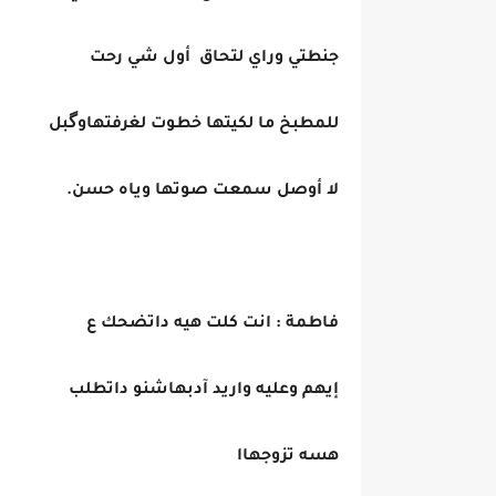
جنطتي وراي لتحاق أول شي رحت
للمطبخ ما لكيتها خطوت لغرفتهاوگبل
لا أوصل سمعت صوتها وياه حسن.
فاطمة : انت كلت هيه داتضحك ع
إيهم وعليه واريد آدبهاشنو داتطلب
هسه تزوجهاا