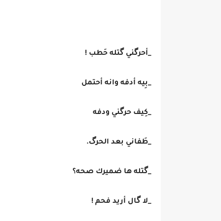
_‏أحرگني گتله حَطب !
_بِيه أدفه وانه أحتمل
_كِيف حرگني ودفه
_طَفاني بعد الحرگ.
_گتله ها ضميرك صحه؟
_لا گال أريد فحم !