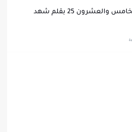
رواية شمس الايهم الفصل الخامس والعشرون 25 بقلم شهد