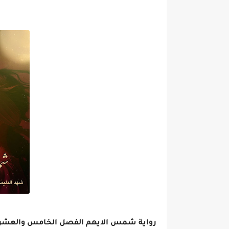
رواية شمس الايهم الفصل الخامس والعشرون 25 بقلم شهد الد