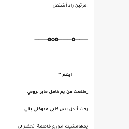
_مرتين راد أشتعل
⸻❁⸻❁✿❁⸻
ايهم **
_طلعت من يم كامل حاير بروحي
رحت أبدل بس كلبي مدوخني بالي
يمهامشيت أدور ع فاطمة تحضر لي