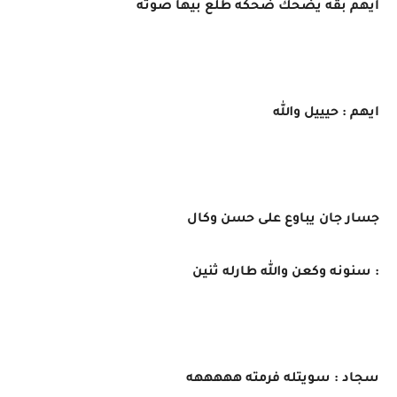
ايهم بقه يضحك ضحكه طلع بيها صوته
ايهم : حيييل والله
جسار جان يباوع على حسن وكال
: سنونه وكعن والله طارله ثنين
سجاد : سويتله فرمته هههههه