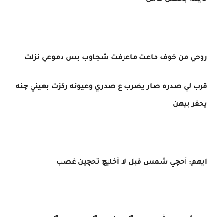
نايمة بحضن كامل
روحي من خوف ماعت ماعرفت شجاوب بس دموعي نزلت
قرب لي صدره صار يضرب ع صدري وعيونه ركزت بعيني چنه
يحفر بيهن
ايهم: أحچي شمس قبل لا أخليچ تحچين غصب