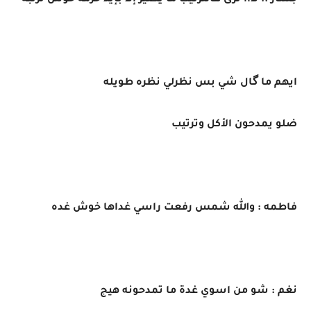
جسار :: لااا ترى هالترتيب ما يصير إلا بإيد حرمة خوش ترتبه
ايهم ما گال شي بس نظرلي نظره طويله
ضلو يمدحون الأكل وترتيب
فاطمه : والله شمس رفعت راسي غداها خوش غده
نغم : شو من اسوي غدة ما تمدحونه هيج