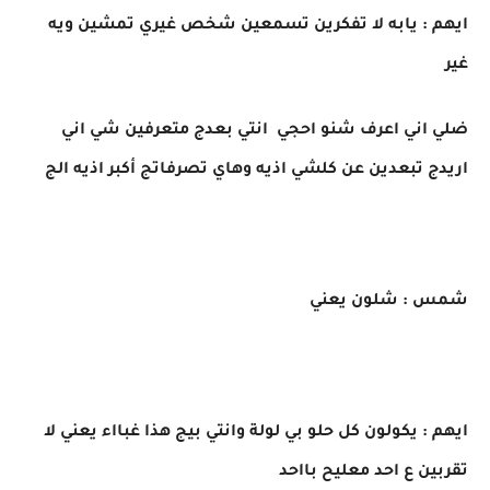
ايهم : يابه لا تفكرين تسمعين شخص غيري تمشين ويه
غير
ضلي اني اعرف شنو احجي انتي بعدج متعرفين شي اني
اريدج تبعدين عن كلشي اذيه وهاي تصرفاتج أكبر اذيه الج
شمس : شلون يعني
ايهم : يكولون كل حلو بي لولة وانتي بيج هذا غبااء يعني لا
تقربين ع احد معليح بااحد