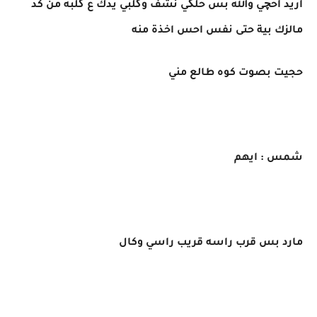
اريد أحچي والله بس حلگي نشف وگلبي يدك ع گلبه من كد
مالزك بية حتى نفس احس اخذة منه
حجيت بصوت كوه طالع مني
شمس : ايهم
مارد بس قرب راسه قريب راسي وكال