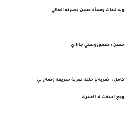
ويه لبنات وفجأة حسن بصوته العالي
حسن : شموووستي جااااي
كامل : ضربه ع حلكه ضربة سريعه وصاح بي
وجع اسكت لا اكسرك