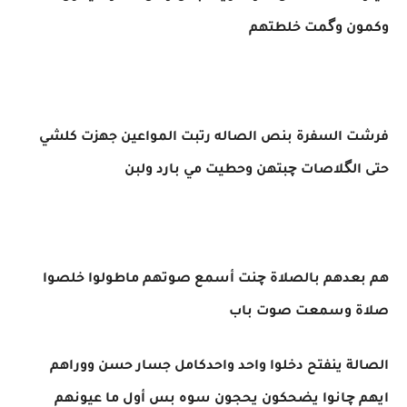
وكمون وگمت خلطتهم
فرشت السفرة بنص الصاله رتبت المواعين جهزت كلشي
حتى الگلاصات چبتهن وحطيت مي بارد ولبن
هم بعدهم بالصلاة چنت أسمع صوتهم ماطولوا خلصوا
صلاة وسمعت صوت باب
الصالة ينفتح دخلوا واحد واحدكامل جسار حسن ووراهم
ايهم چانوا يضحكون يحجون سوه بس أول ما عيونهم