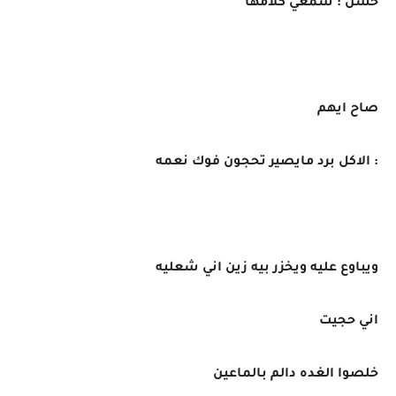
حسن : سمعي كلامها
صاح ايهم
: الاكل برد مايصير تحجون فوك نعمه
ويباوع عليه ويخزر بيه زين اني شعليه
اني حجيت
خلصوا الغده دالم بالماعين