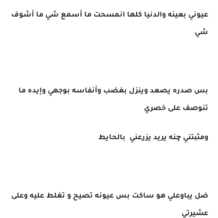
عيوني بعينه والدنيا كلها انمسحت ما أسمع شي ما أشوف
شي
بس صدره يصعد وينزل بغضب وأنفاسه بوجهي وإيده ما
تنوصف على خصري
ومثبتني چنه يريد يزرعني بالحايط
ضل يباوعلي هو ساكت بس عيونه تصيح و تغلط عليه وعلى
عشيرتي