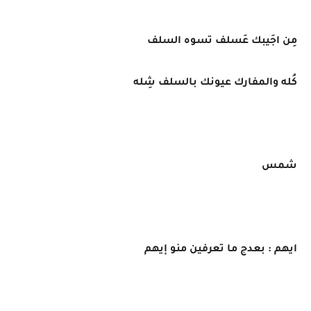
مِن اجَيبك عَسلف تسوه السلف
كُله والمفارك عيونك بالسلف شِله
شمس
ايهم : بعدج ما تعرفين منو إيهم