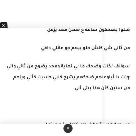
ضلوا يضحكون ساعه ع حسن محد يزعل
من ثاني شي كلش حلو بيهم جو عائلي دافي
سوالف نكات وضحك ما بي نهاية ومحد يضوج من ثاني واني
چنت دا أباوعلهم ضحكهم يشرح كلبي حسيت كأني وياهم
من سنين كأن هذا بيتي أني
وسط الهوسة والضحك كامل رفع عينه لي
×