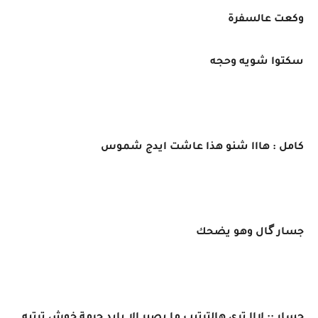
وكعت عالسفرة
سكتوا شويه وحجه
كامل : هااا شنو هذا عاشت ايدج شموس
جسار گال وهو يضحك