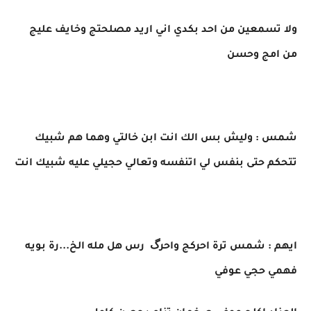
ولا تسمعين من احد بكدي اني اريد مصلحتج وخايف عليج
من امج وحسن
شمس : وليش بس الك انت ابن خالتي وهما هم شبيك
تتحكم حتى بنفس لي اتنفسه وتعالي حجيلي عليه شبيك انت
ايهم : شمس ترة احركج واحرگ رس هل مله الخ...رة بويه
فهمي حجي عوفي