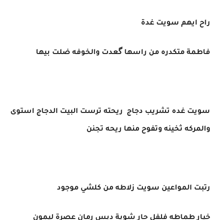
راح ايهم سويت غدة
فاطمة متكدره من راسها گعدت والخوفه ضلت بيها
سويت غده تشريب دجاج ريحته ترست البيت الدجاج استوى
والمركه ثخينه وتفوح منها ريحه تجنن
رتبت المواعين سويت زلاطه من كلشي موجود
خيار طماطه فلفل حار شوية دبس رمان عصرة ليمون