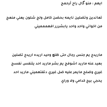
ايهم : منو گال راح أرحمج
تعاندين وتضلين نايمه بحضن كامل ولج شلون يعني منعج
من اخواني واحد واحد يابشررر افهممميني
ماريدج يم جنس رجال حتى ظلچ وحيد اريده اريدج تضلين
بعيد عنه ماريد اشوفج يم بشر ماريد احد يتنفس نفسج
غيري وضلج مايمر عليه ضل غيري دتفتهميني ماريد احد
يحجي بيج كدامي ولا وراي