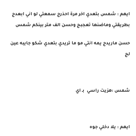
ايهم : شمس بتعدي اخر مرة احذرج سمعتي لو اني ابعدج
بطريقتي وماضنها تعجبج وحسن الف متر بينكم شمس
حسن ماريدج يمه انتي مو ما تريدي بتعدي شكو جايبه عين
لج
شمس :هزيت راسي بـ اي
ايهم : يلا دخلي جوه