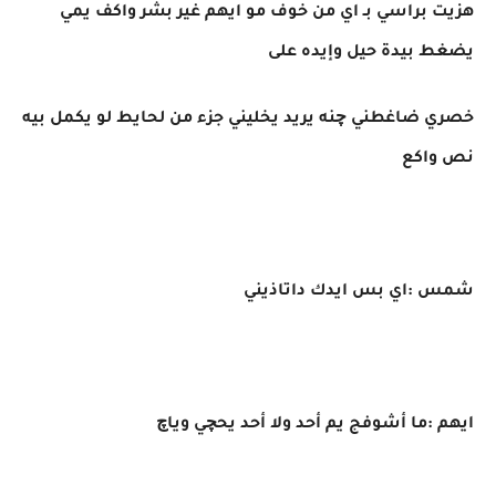
هزيت براسي بـ اي من خوف مو ايهم غير بشر واكف يمي
يضغط بيدة حيل وإيده على
خصري ضاغطني چنه يريد يخليني جزء من لحايط لو يكمل بيه
نص واكع
شمس :اي بس ايدك داتاذيني
ايهم :ما أشوفج يم أحد ولا أحد يحچي وياچ