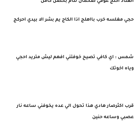
العناد اكلج عوفي صخمان تنام بحصن كامل
حجي مغلسه خرب بااهلج اذا الكاج يم بشر الا بيدي احركج
شمس : اي كافي تصيح خوفتني افهم ليش متريد احجي
وياه اخوتك
قرب اكثرصار هادي هذا تحول الي عده يخوفني ساعه نار
عصبي وساعه حنين