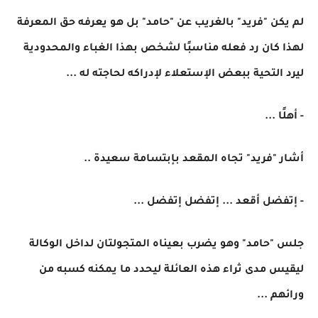
لم يكن "فريد" بالغريب عن "حامد" بل هو يعرفه حق المعرفة
لهذا كان رد فعله مناسبًا لشخص بهذا الغباء والمحدودية
ليرد التحية ببعض الإستعلاء لإدراكه لحاجته له ...
- أهلًا ...
أشار "فريد" تجاه المقعد بإبتسامة سعيدة ..
- إتفضل أقعد ... إتفضل إتفضل ...
جلس "حامد" وهو يضرب بعيناه المتجولتان لداخل الوكالة
ليقيس مدى ثراء هذه العائلة ليحدد ما يمكنه كسبه من
ورائهم ...