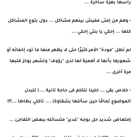
رأسها بهزة ساخرة ...
- وهم من إمتى مفيش بينهم مشاكل ... دول بتوع المشاكل
كلها ... إحكي يا بنتي إحكي ...
لم تطل "مودة" الأمر كثيرًا حتى لا يظهر منها ما تود إخفائه أو
شعورها بأنها لا أهمية لها لدى "رؤوف" وتشعر بوخز قلبها
مرة أخرى ...
- خلاص بقى ... خلينا نتكلم فى حاجة تانية ... ( لتبدل
الموضوع تمامًا حين سألتها بشقاوة) .... تاكلي بطاطا ...؟!!
إمتعاض شديد حل بوجه "غدير" متسائله ببعض التفاجئ ...