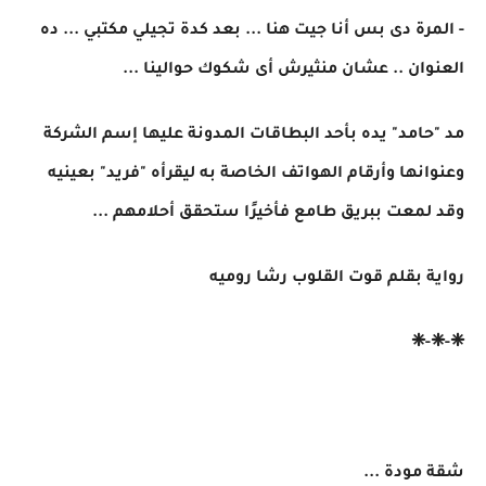
- المرة دى بس أنا جيت هنا ... بعد كدة تجيلي مكتبي ... ده
العنوان .. عشان منثيرش أى شكوك حوالينا ...
مد "حامد" يده بأحد البطاقات المدونة عليها إسم الشركة
وعنوانها وأرقام الهواتف الخاصة به ليقرأه "فريد" بعينيه
وقد لمعت ببريق طامع فأخيرًا ستحقق أحلامهم ...
رواية بقلم قوت القلوب رشا روميه
❈-❈-❈
شقة مودة ...