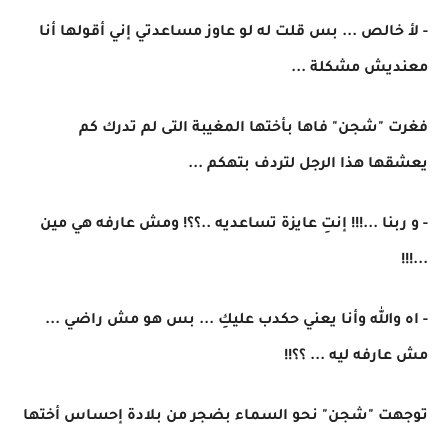
- لأ خالص ... بس قلت له لو عاوز مساعدتي إني أقولها أنا
معنديش مشكلة ...
فغرت "شجن" فاها بأختها المغيبة التى لم تدرك كم
يعشقها هذا الرجل لتردف بتهكم ...
- و ربنا ...!!! إنتِ عايزة تساعديه ..؟؟! ومش عارفه هي مين
...!!!
- اه والله وأنا يعني حكدب عليكِ ... بس هو مش راضي ...
مش عارفه ليه ... ؟؟!!
توجهت "شجن" نحو السماء بضجر من بلادة إحساس أختها