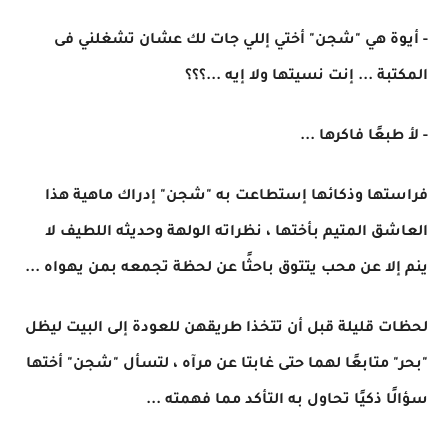
- أيوة هي "شجن" أختي إللي جات لك عشان تشغلني فى
المكتبة ... إنت نسيتها ولا إيه ...؟؟؟
- لأ طبعًا فاكرها ...
فراستها وذكائها إستطاعت به "شجن" إدراك ماهية هذا
العاشق المتيم بأختها ، نظراته الولهة وحديثه اللطيف لا
ينم إلا عن محب يتتوق باحثًا عن لحظة تجمعه بمن يهواه ...
لحظات قليلة قبل أن تتخذا طريقهن للعودة إلى البيت ليظل
"بحر" متابعًا لهما حتى غابتا عن مرآه ، لتسأل "شجن" أختها
سؤالًا ذكيًا تحاول به التأكد مما فهمته ...