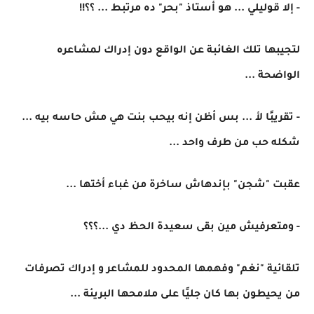
- إلا قوليلي ... هو أستاذ "بحر" ده مرتبط ... ؟؟!!
لتجيبها تلك الغائبة عن الواقع دون إدراك لمشاعره
الواضحة ...
- تقريبًا لأ ... بس أظن إنه بيحب بنت هي مش حاسه بيه ...
شكله حب من طرف واحد ...
عقبت "شجن" بإندهاش ساخرة من غباء أختها ...
- ومتعرفيش مين بقى سعيدة الحظ دي ...؟؟؟
تلقائية "نغم" وفهمها المحدود للمشاعر و إدراك تصرفات
من يحيطون بها كان جليًا على ملامحها البريئة ...