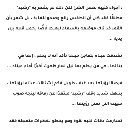
، أجواء كئيبة بعض الشئ لكن ذلك لم يشعر به "رشيد"
مطلقًا فقد ظن أن الطقس رائع وصحو للغاية ، بل شعر بأن
القمر قد ترك موضعه بالسماء ليهبط أرضًا يحمل قلبه بين
يديه ...
تشدقت عيناه بتفاجئ حينما تأكد أنه لا يحلم ، إنها هي
بذاتها ، هي من يحلم بها ليل نهار ظهرت أخيرًا أمام عيناه ...
فرصة لرؤيتها بعد غياب طويل فكم إشتاقت عيناه لرؤيتها ،
بتلهف شديد وقف "رشيد" مبتعدًا عن رفاقه ليتجه صوب
حبيبته التى تمنى رؤيتها ...
تسارعت دقات قلبه بقوة وهو يخطو بخطوات متعجلة فقد