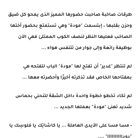
طرقات صاخبة صاحبت حضورها المميز الذى يمحو كل ضيق
وحزن بقلبها ، إبتسمت "مودة" وهي تستمتع بحضور أختها
الصاخب فعليها النظر لنصف الكوب الممتلئ فهي الآن
بوظيفة رائعة وإلى جوار من تتنفس هواه ...
لم تنتظر "غدير" أن تفتح لها "مودة" الباب لتفتحه هي
بمفتاحها الخاص فقد تذكرته أخيرًا وأحضرته معها ...
لم تكاد تخطو خطوة واحدة داخل الشقة لتنحني بحماس
شديد تهنئ "مودة" بعملها الجديد ...
- مسا مسا على الأيدى العاملة ... يا كاشاتِك يا فلوسِك يا
"دوداااااااااا" ....