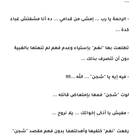
...
- الرحمة يا رب ... إمشى من قدامي ... ده أنا مشفتش غباء
كدة ...
تطلعت بها "نغم" بإستياء وعدم فهم لم تنعتها بالغبية
دون أن تتصرف بذلك ...
- فيه إيه يا "شجن" ... الله ...!!!!
لوت "شجن" فمها بإمتعاض قائله ...
- مفيش يا أذكى إخواتك ... يلا نروح ...
رفعت "نغم" كتفيها وأهدلتهما بدون فهم مقصد "شجن"