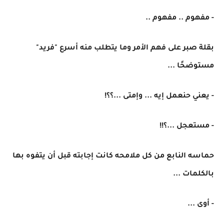
- مفهوم .. مفهوم ..
بقلة صبر على فهم الأمر وما يتطلب منه أسرع "فريد"
مستوضحًا ...
- يعني حنعمل إيه ... وإمتى ...؟؟!
- مستعجل ...؟!!
حماسه النابع من كل ملامحه كانت إجابته قبل أن يتفوه بها
بالكلمات ...
- أوى ...