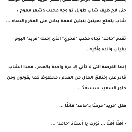
بتحفز شديد لهذا الزائر الغامض إنتظر "فريد" لبعض الوقت
حتى لاح طيف شاب طويل ذو وجه محدب وشعر مموج ،
شاب يتمتع بعينين بنيتين لامعة يدلان على المكر والدهاء ...
تقدم "حامد" تجاه مكتب "فخري" الذى إحتله "فريد" اليوم
بغياب والده وأخيه ..
إنها الفرصة التى لا تأتي إلا مرة واحدة بالعمر ، فهذا الشاب
قادر على إختلاق المال من العدم ، محظوظ كما يقولون ومن
جاور السعيد سيسعَدُ ...
هلل "فريد" مرحبًا بـ"حامد" قائلًا ...
- أهلًا أهلًا ... نورت يا أستاذ "حامد" ...