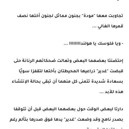
تجاوبت معها "مودة" بجنون مماثل لجنون أختها نصف
قمرها الغالي ...
- ويا فلوسك يا هولنداااااااا ...
إحتضنتا بعضهما البعض وتعالت ضحكاتهم الرنانة حتى
قبضت "غدير" ذراعيها المحيطتان بأختها لتقفزا سويًا
بسعادة شديدة تتمنى كل منهما أن تبقى بحالة الإنتشاء
هذه للأبد ...
دارتا لبعض الوقت حول بعضهما البعض قبل أن تتوقفا
بصدر ناهج وقد وضعت "غدير" يدها فوق صدرها بتألم رغم