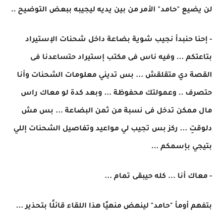
لن يضيع "حامد" الأمر من بين يديه ليجيبه ببعض التوضيح ..
- إحنا حنبدأ نجيب شوية بضاعة داخل شحنات الإستيراد
بتاعتكم ... وفيه ناس فى مكتب إستيراد حتساعدنا فى
القصة دي متقلقش ... بس تديني معلومات الشحنات وأنا
حتصرف .. وعمولتك محفوظة ... وبعد كدة لو معاك راس
مال ممكن تدخل فى نسبة من ثمن البضاعة ... بس مش
دلوقتِ ... ركز بس تجيب لي مواعيد وتفاصيل الشحنات إللي
بتيجي بإسمكم ...
- معاك أنا ... كله حيبقى تمام ...
بتفهم أومأ "حامد" لينهض منهيًا هذا اللقاء قائلًا بتحذير ...