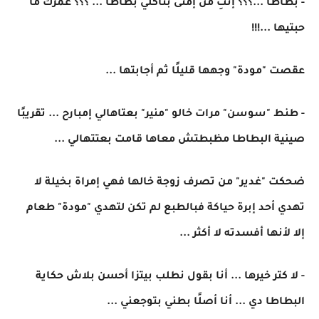
- بطاطا ...؟؟؟ إنتِ من إمتى بتاكلي بطاطا ... ؟؟؟ عمرك ما
حبتيها ...!!!
عقصت "مودة" وجهها قليلًا ثم أجابتها ...
- طنط "سوسن" مرات خالو "منير" بعتاهالي إمبارح ... تقريبًا
صينية البطاطا مظبطتش معاها قامت بعتتهالي ...
ضحكت "غدير" من تصرف زوجة خالها فهي إمراة بخيلة لا
تهدي أحد إبرة حياكة فبالطبع لم تكن لتهدي "مودة" طعام
إلا لأنها أفسدته لا أكثر ...
- لا كتر خيرها ... أنا بقول نطلب بيتزا أحسن بلاش حكاية
البطاطا دي ... أنا أصلًا بطني بتوجعني ...