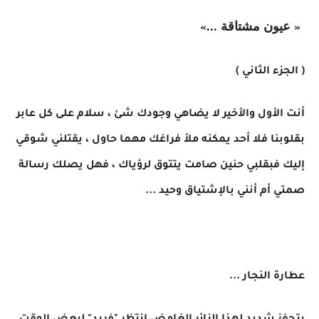
« عيون مشتاقة ...»
( الجزء الثاني )
أنت الأول والأخير لا يضاهي وجودك شئ ، سلام على كل عابر
بقلوبنا فلا أحد يمكنه ملأ فراغك مهما حاول ، يقتلني شوقي
إليك فبقلبي حنين صامت يتتوق لرؤياك ، فهل يصلك رسالة
صمتي أم أنني بالإشتياق وحيد ...
عطارة النجار ...