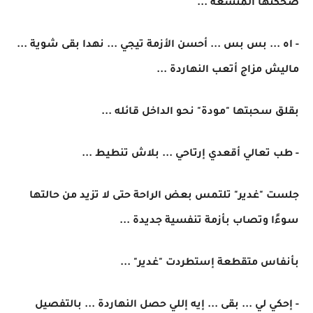
ضحكتها المتسعة ...
- اه ... بس بس ... أحسن الأزمة تيجي ... نهدا بقى شوية ...
ماليش مزاج أتعب النهاردة ...
بقلق سحبتها "مودة" نحو الداخل قائله ...
- طب تعالي أقعدي إرتاحي ... بلاش تنطيط ...
جلست "غدير" تلتمس بعض الراحة حتى لا تزيد من حالتها
سوءًا وتصاب بأزمة تنفسية جديدة ...
بأنفاس متقطعة إستطردت "غدير" ...
- إحكي لي ... بقى ... إيه إللي حصل النهاردة ... بالتفصيل