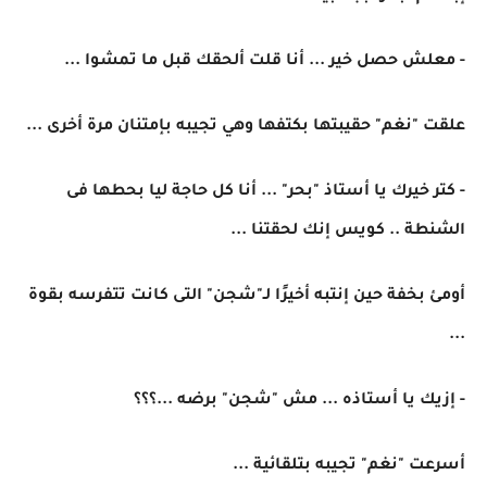
- معلش حصل خير ... أنا قلت ألحقك قبل ما تمشوا ...
علقت "نغم" حقيبتها بكتفها وهي تجيبه بإمتنان مرة أخرى ...
- كتر خيرك يا أستاذ "بحر" ... أنا كل حاجة ليا بحطها فى
الشنطة .. كويس إنك لحقتنا ...
أومئ بخفة حين إنتبه أخيرًا لـ"شجن" التى كانت تتفرسه بقوة
...
- إزيك يا أستاذه ... مش "شجن" برضه ...؟؟؟
أسرعت "نغم" تجيبه بتلقائية ...