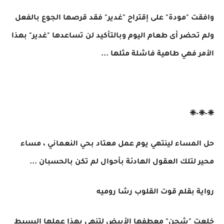
وافقت "مودة" على إقتراح "غدير" فقد قرصها الجوع بالفعل
ولم تحضر أى طعام اليوم وبالتأكيد لن تساعدها "غدير" بهذا
الأمر فهي طاهية فاشلة مثلها ...
❈-❈-❈
حل المساء لينتهي يوم عمل معتاد بحي النعماني ، مساء
محير لتلك العقول الهادئة بأحوال لم تكن بالحسبان ...
رواية بقلم قوت القلوب رشا روميه
خلعت "شجن" معطفها الأبيض لتنهي بهذا عملها البسيط