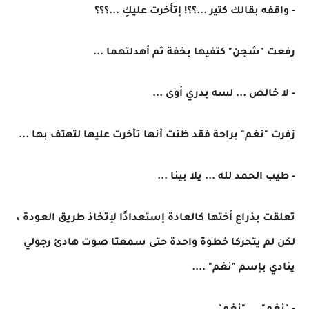
- واقفه بقالك كتير ...؟؟! إتأخرت عليكِ ...؟؟؟
رفعت "شجن" كتفيها بخفة ثم أهدلتهما ...
- لا خالص ... لسه بدري أوى ...
زفرت "نغم" براحة فقد ظنت أنها تأخرت عليها لتهتف بها ...
- طيب الحمد لله ... يلا بينا ...
تعلقت بذراع أختها كالعادة إستعدادًا لإتخاذ طريق العودة ،
لكن لم يتحركا خطوة واحدة حتى سمعتا صوت هادئ رجولي
ينادي بإسم "نغم" ....