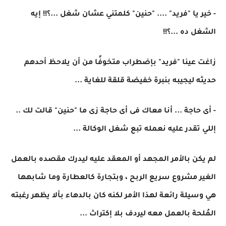
- خير يا "فريد" .... "حنين" كلمتني عشان شغل ...؟!! إيه
الشغل ده ...؟!!
زاغت عينا "فريد" بإضطراب متخوفًا من أن يلاحظ أحدهم
حديثه ليجيبه بنبرة خفيضة قلقة للغاية ...
- أى حاجة ... أنا معاك فى أى حاجة زى ما "حنين" قالت لك ..
إللي تقدر عليه نعمله تبع شغل الوكالة ...
لم يكن بالأمر المجهد أو المعقد عليه ليدرك مقصده بالعمل
الغير مشروع سريع الربح ، وبتجارة كالعطارة وما شابهها
هي وسيلة رائعة لهذا الأمر لكنه كان بالدهاء بألا يظهر رغبته
المُلحة بالعمل معه ليردف بلا إكتراث ...