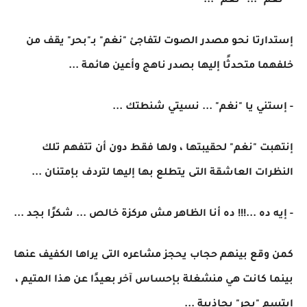
- "نغم" ... "نغم" ...
إستدارتا نحو مصدر الصوت لتفاجئ "نغم" بـ"بحر" يقف من
خلفهما متحدثًا إليها بصدر ناهج وأعين هائمة ...
- إستني يا "نغم" ... نسيتي شنطتك ...
إنتهبت "نغم" لحقيبتها ، ولها فقط دون أن تتفهم تلك
النظرات العاشقة التى يتطلع بها إليها لتردف بإمتنان ...
- إيه ده ...!!! ده أنا الظاهر مش مركزة خالص ... شكرًا بجد ...
كمن وقع بينهم حجاب يحجز مشاعره التى يراها الكفيف عنها
بينما كانت هي منشغلة بإحساس آخر بعيدًا عن هذا المتيم ،
إبتسم "بحر" بجاذبية ...