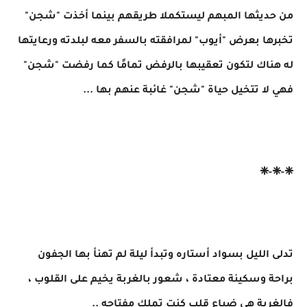
من حديثها المبهم ليستكملا طريقهم بينما أخذت "شجن"
تخبرها بعرض "أيوب" لمرافقته بالسفر معه لبلدته ورعايتها
له هناك لتكون تعقيبها بالرفض تمامًا كما رفضت "شجن"
فهي لا تتخيل حياة "شجن" غائبة عنهم بها ...
❈-❈-❈
تدلى الليل بسواد أستاره وتبدأ ليلة لم تهنأ بها الجفون
براحة وسكينة معتادة ، شعور بالغربة يخيم على القلوب ،
فالغربة هي ضياع قلب كنت تملك مفتاحه ..