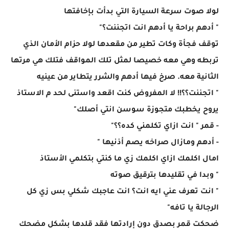
لولا صوت سرعة السيارة التي بدأت بإخافتها
" أدهم براحة يا أدهم انت اتجننت؟"
توقف فجأة وكات تطير من مقعدها لولا حزام الأمان الذي
تربطه وهي معه خصيصا لمثل تلك المواقف فتلك هي مرتها
الثانية معه. صرخ فيها أدهم والشرر يتطاير من عينيه
" اتجننت؟؟!! لا المفروض كنت اقعد واستنى لحد م الاستاذ
يروح يخطبك متجوزة سوسن انتي أصلك"
- قمر " انت ازاي تكلمني كده؟؟"
- أدهم ومازال صراخه يصم أذنيها "
امال اكلمك ازاي اكلمك زي ما كنتي بتكلمي الأستاذ
" وبدا في تقليدها بترقيق صوته
" انت تعرف عني ايه انت؟ انت عاجبك شكلي بس زي كل
الرجالة يا تافه"
ضحكت قمر بصدق دون إرادتها فقد قلدها بشكل مضحك