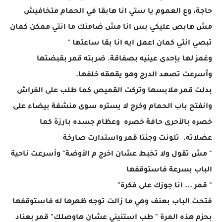
حاجة، وع العموم يا ستي انا هابقا في الحمام متخافيش
مش هابص عليكي بس انا مش ضامنك ما انتي ممكن كمان
تبصي انتي كمان اعمل ايه انا بقا ساعتها "
وغمز لها بإحدى عينيه بصفاقة. ضربته قمر بقبضتها
وأسرعت تصعد الدرج وهو يقهقه خلفها.
بدلت قمر ملابسها وتركت القميص كما طلب على الفراش
وانفتح باب الحمام وخرج لا يستره سوى منشفة بيضاء على
خصره بالأحرى حافة خصره وعظام جسده بارزة كما
عضلاته. تلونت وجنتا قمر واستدارت صارخة
" مش تقول ولا تخبط عشان اخرج م الأوضة" وأسرعت ناحية
الباب بسرعة فاستوقفها
" قمر ... انا جوزك على فكرة"
فتحت الباب بعنف وهي ما زالت توجه ظهرها له فاستوقفها
بحزم هذه المرة " طب استنيني عشان هاوصلك" قمر بعناد