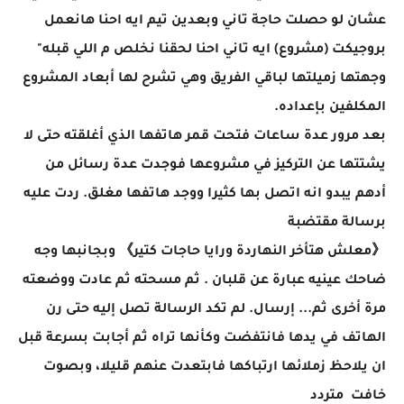
عشان لو حصلت حاجة تاني وبعدين تيم ايه احنا هانعمل
بروجيكت (مشروع) ايه تاني احنا لحقنا نخلص م اللي قبله"
وجهتها زميلتها لباقي الفريق وهي تشرح لها أبعاد المشروع
المكلفين بإعداده.
بعد مرور عدة ساعات فتحت قمر هاتفها الذي أغلقته حتى لا
يشتتها عن التركيز في مشروعها فوجدت عدة رسائل من
أدهم يبدو انه اتصل بها كثيرا ووجد هاتفها مغلق. ردت عليه
برسالة مقتضبة
《معلش هتأخر النهاردة ورايا حاجات كتير》 وبجانبها وجه
ضاحك عينيه عبارة عن قلبان . ثم مسحته ثم عادت ووضعته
مرة أخرى ثم... إرسال. لم تكد الرسالة تصل إليه حتى رن
الهاتف في يدها فانتفضت وكأنها تراه ثم أجابت بسرعة قبل
ان يلاحظ زملائها ارتباكها فابتعدت عنهم قليلا، وبصوت
خافت متردد