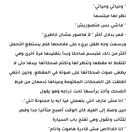
" وحياتي وحياتي"
نظر لها مبتسما
" ماشي بس متصوريش"
- قمر بدلال أكثر " لأ هاصور عشان خاطري"
ورسمت وجه طفل بريء على ملامحها فلم يستطع التحمل
أكثر من ذلك فتبسم ضاحكا وبدأ بتقليدها مرة أخرى وهي
تلتقط له مقطعا وتنظر لها وتكتم ضحكاتها بيدها حتى لا
يطغى صوت ضحكاتها على صوته في المقطع. وحين انتهي
اطلقت كل الضحكات المكتومة وعيناها تدمعان من فرط
الضحك وأخذ برأسها تحت ذراعه وهو يقول
" انا مش عارف انتي بتعملي فيا ايه يا مجنونة انتي".
حين وصلا إلى الفيلا كان الوقت أصبح متأخرا جدا وقمر
تتثائب وتقول وهي تفتح باب السيارة
" انا خلااااص مش قادرة هاموت وانام"