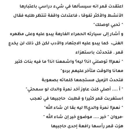
اعتقدت قمر انه سيسألها في شيء دراسي باعتبارها
الأنشط والأكثر تفوقا ، فاعتدلت واقفة تنتظر طلبه فقال
" تحبي اوصلك"
و أشار إلى سيارته الحمراء الفارهة يبدو عليه وعلى مظهره
الغنى، كما يبدو عليه الاجتهاد والأدب لكن كل ذلك لن يخدع
قمر . فتحدثت باستهزاء
" نعم!!! توصلني انا؟ ليه؟ واشمعنا انا؟ ما فيه بنات كتير
معانا والوقت متأخر عليهم بردو"
فتحدث الزميل مستجمعا كلماته بصعوبة
" أ .... أصلي كنت عاوز آخد نمرة والدك لو سمحتي"
استغربت قمر كثيرا و قطبت حاجبيها في تعجب
" نعم!! نمرة والدي!!! ليه بقا ان شاء الله"
-مروان " خير .... موضوع خير إن شاء الله "
هزت قمر رأسها رافعة إحدى حاجبيها