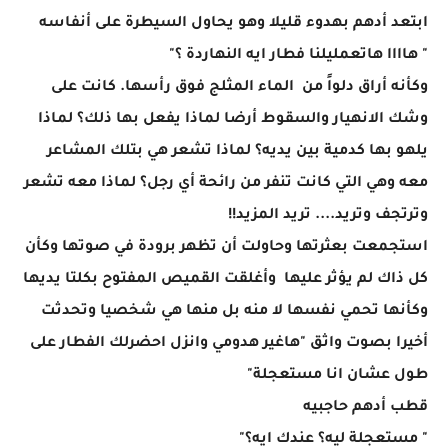
ابتعد أدهم بهدوء قليلا وهو يحاول السيطرة على أنفاسه
" هاااا هاتعمليلنا فطار ايه النهاردة ؟"
وكأنه أراق دلواً من الماء المثلج فوق رأسها. كانت على
وشك الانهيار والسقوط أرضا لماذا يفعل بها ذلك؟ لماذا
يلهو بها كدمية بين يديه؟ لماذا تشعر هي بتلك المشاعر
معه وهي التي كانت تنفر من رائحة أي رجل؟ لماذا معه تشعر
وترتجف وتريد.... تريد المزيد!!
استجمعت بعثرتها وحاولت أن تظهر برودة في صوتها وكأن
كل ذاك لم يؤثر عليها وأغلقت القميص المفتوح بكلتا يديها
وكأنها تحمي نفسها لا منه بل منها هي شخصيا وتحدثت
أخيرا بصوت واثق "هاغير هدومي وانزل احضرلك الفطار على
طول عشان انا مستعجلة"
قطب أدهم حاجبيه
" مستعجلة ليه؟ عندك ايه؟"