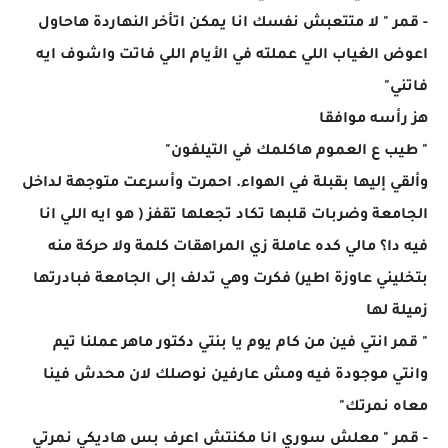
- قمر " لا متتعبش نفسك انا يمكن اتأخر النهاردة هاحاول
اعوض الغياب اللي عملته في الأيام اللي فاتت واشوف ايه
فاتني"
هز رأسه موافقا
" طيب ع العموم هاكلمك في التيلفون"
وألقي إليها بقبلة في الهواء. احمرت وأسرعت متوجهة لداخل
الجامعة وضربات قلبها تكاد تجعلها تقفز ( هو ايه اللي انا
فيه دا؟ مالي كده عاملة زي المراهقات كلمة ولا حركة منه
بتخليني عاوزة اطير) فكرت وهي تدلف إلى الجامعة فبادرتها
زميلة لها
" قمر انتي فين من كام يوم يا بنتي دكتور ماهر عملنا تيم
وانتي موجودة فيه ومش عارفين نوصلك لان محدش فينا
معاه نمرتك"
- قمر " معلش سوري انا مكنتش اعرف بس هاديكي نمرتي