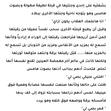
بشفتيه على إحدى وجنتيها في قبلة لطيفة مطولة وبصوت
هامس وهو يتوجه ناحية وجنتها الأخرى ببطء
" انا هاعلمك العقاب يكون ازاي"
وقبل أن يطبع قبلته الأخرى سحب نفساً عميقا من رقبتها
كمن أدمن أريجها فتراجعت رقبتها إلى الوراء لا إرادياً وكأنها
تسمح له بمزيد من الأنفاس ومزيد من الذوبان بل تسمح له
بالمزيد منها...... قبّل رقبتها برقة وابتعد متوقعا ثورتها
ولكنها كانت في عالم آخر مغمضة العينين تقنع نفسها أنها
تحلم. فتحدث أدهم بجانب أذنها بصوت هامس
" افتحي عنيكي بصي لي"
ظلت على حالها وكأنها صنعت لنفسها عصابة وهمية فوق
عينيها. لمس أدهم ذراعها بسبابته نزولا إلى كف يدها
فأمسكه برقة ووضعه فوق كتفه وهو يردد
" قمر بصي لي"