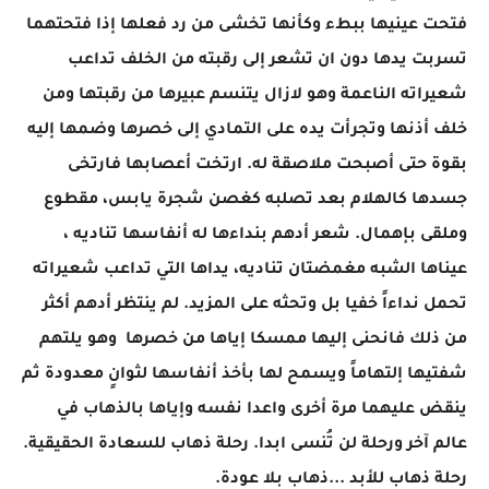
فتحت عينيها ببطء وكأنها تخشى من رد فعلها إذا فتحتهما
تسربت يدها دون ان تشعر إلى رقبته من الخلف تداعب
شعيراته الناعمة وهو لازال يتنسم عبيرها من رقبتها ومن
خلف أذنها وتجرأت يده على التمادي إلى خصرها وضمها إليه
بقوة حتى أصبحت ملاصقة له. ارتخت أعصابها فارتخى
جسدها كالهلام بعد تصلبه كغصن شجرة يابس، مقطوع
وملقى بإهمال. شعر أدهم بنداءها له أنفاسها تناديه ،
عيناها الشبه مغمضتان تناديه، يداها التي تداعب شعيراته
تحمل نداءاً خفيا بل وتحثه على المزيد. لم ينتظر أدهم أكثر
من ذلك فانحنى إليها ممسكا إياها من خصرها وهو يلتهم
شفتيها إلتهاماً ويسمح لها بأخذ أنفاسها لثوانٍ معدودة ثم
ينقض عليهما مرة أخرى واعدا نفسه وإياها بالذهاب في
عالم آخر ورحلة لن تُنسى ابدا. رحلة ذهاب للسعادة الحقيقية.
رحلة ذهاب للأبد ...ذهاب بلا عودة.