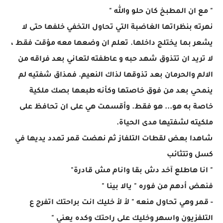
" مع ان المطبخ كان حلو والله "
نهرته بنظراتها الغاضبة التي تحاول التخفي خلفها حتى لا
يشعر بما يختلج داخلها. تعلم ان وضعها معه مؤقت فقط ،
لا تريد ان تتذوق شهد حبه و عاطفته لتعاني بعد فراقه من
الالم والحرمان بعد تذوقها لذاك النعيم. فمذاق شفتيه لم
ينمحي بعد من فوق خاصتها وكأنه طبعها بصك ملكية
خاصة به هو... هو فقط. وأقسمت هي على ان تحافظ على
ملكيته لشفتيها مدى الحياة.
شاهدا بعض لقطات التلفاز ثم نهضت قمر تمدد يديها في
كسل وتتثائب
" انا هاطلع آخد دش بقا وانام مش قادرة"
فنهض أدهم من فوره " يالا بينا "
- قمر وهي تحاول منعه " لأ لأ خليك انت براحتك اتفرج ع
التلفزيون واسهر وخليك على راحتك وكده يعني "