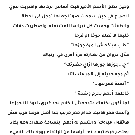
وحين نطق الأسم الأخير هبت أنفاس بركانها واقتربت تنوي
الصراع في حين سمعت صوتا جعلها توجل في لحظة
وانطفأت وخمدت كل نيرانها المشتعلة واضطربت دقات
قلبها لا تعلم خوفا أم فرحا
" طب مينفعش نمرة جوزها"
عدّل مروان من نظارته مرة أخرى في ارتباك
" ج...جوزها جوزها ازاي حضرتك"
ثم وجه حديثه إلى قمر متسائلا
" آنسة قمر هو..."
قاطعه أدهم بحزم وشدة "
لما أكون بكلمك متوجهش الكلام لحد غيري، ايوة انا جوزها
وآنسة قمر هاتبقا مدام قمر قريب جدا أصل فرحنا قرب مش
هاتقول مبروك" وابتسم له أدهم ابتسامة صفراء وهو يكاد
يعتصر قبضتيه مانعا أياهما من الإلتقاء بوجه ذلك القميء