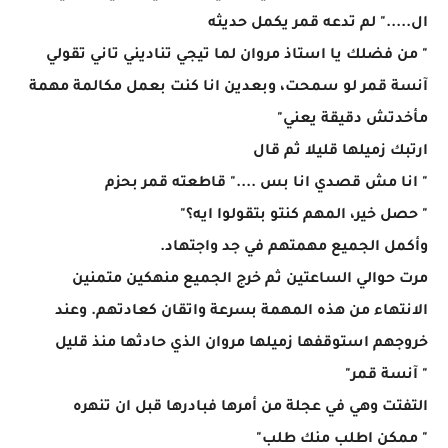
ال....." لم تدعه قمر يكمل حديثه
" من فضلك يا استاذ مروان لما تيجي تناديني تاني تقولي
آنسة قمر لو سمحت، وبعدين انا كنت بعمل مكالمة مهمة
مأخدتش دقيقة يعني"
ارتبك زميلها قليلا ثم قال
" انا مش قصدي انا بس ...." قاطعته قمر بحزم
" حصل خير، المهم كنتو بتقولوا ايه؟"
وأكمل الجميع مهمتهم في جد واجتهاد.
مرت حوالي الساعتين ثم خرج الجميع منهكين متمنين
الانتهاء من هذه المهمة بسرعة واتقان كعادتهم. وعند
خروجهم استوقفها زميلها مروان الذي حادثها منذ قليل
" آنسة قمر"
التفتت وهي في عجلة من أمرها فبادرها قبل ان تنهره
" ممكن اطلب منك طلب"