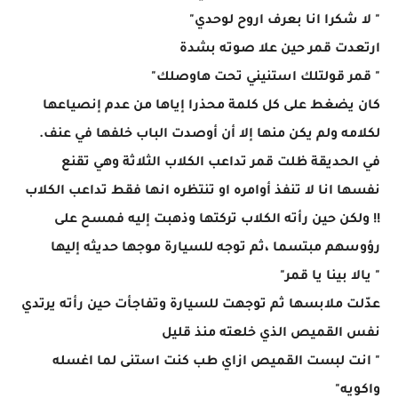
" لا شكرا انا بعرف اروح لوحدي"
ارتعدت قمر حين علا صوته بشدة
" قمر قولتلك استنيني تحت هاوصلك"
كان يضغط على كل كلمة محذرا إياها من عدم إنصياعها
لكلامه ولم يكن منها إلا أن أوصدت الباب خلفها في عنف.
في الحديقة ظلت قمر تداعب الكلاب الثلاثة وهي تقنع
نفسها انا لا تنفذ أوامره او تنتظره انها فقط تداعب الكلاب
!! ولكن حين رأته الكلاب تركتها وذهبت إليه فمسح على
رؤوسهم مبتسما ،ثم توجه للسيارة موجها حديثه إليها
" يالا بينا يا قمر"
عدّلت ملابسها ثم توجهت للسيارة وتفاجأت حين رأته يرتدي
نفس القميص الذي خلعته منذ قليل
" انت لبست القميص ازاي طب كنت استنى لما اغسله
واكويه"