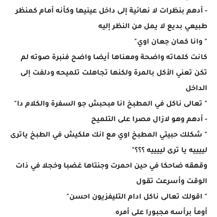
- أدهم بنظرات لا نهائية إلى داخل عينيها وكأنه أمام كمنظر
طبيعي بديع لا يمل من النظر إليه
" وانا كمان جعان اوي"
كانت كلماته واضحة ومعناها أيضا واضح فنبرة صوته لم
تكن تعني الأكل بالمرة ولكنها تجاهلت تلميحه ودلفت إلى
الداخل
" تعالى ناكل في المطبخ انا مبحبش جو السفرة والكلام دا"
- أدهم وهو لازال مصرا على التلميح
" شكلك حبيتي المطبخ اوي مع انك ملكيش في الطبخ ياترى
لييييه يا ترى لييييه ؟؟؟"
وقهقه ضاحكا في حين احمرت وجنتاها غضبا وخجلا في ذات
الوقت وأسرعت تقول
" اقولك تعالى ناكل ادام التليفزيون احسن"
أومأ برأسه مجبورا على أمره