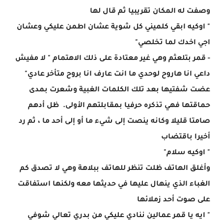
وصفت له المكان تقريبيا ثم قال لها
" اوكيه ابقي كلميني كل شوية عشان اطمن عليكي وعشان
اجي اخدك لما تخلصي"
- قمر بتلعثم وهي غير معتادة على ذلك الاهتمام " لا مفيش
داعي انا هاروح لوحدي ما انت عارف انا بروح متأخر عادي"
عضت شفتيها بعد تلك الكلمات الغبية وشعرت بمدى
حماقتها فهي تذكره حرفيا بمقابلتهم الأولى. ظل أدهم
صامتا قليلا وكانه ينصت إلى شيء ما أو إلى أحد ما ، ثم رد
أخيرا باقتضاب
" اوكيه سلام"
وأغلق الهاتف ظلت تنظر للهاتف ببلاهة وهي لا تصدق كم
الغباء الذي ينهال عليها في حديثها معه ولكنها استفاقت
على صوت أحد زملائها
" ايه يا قمر عمالين ننادي عليكي من بدري تعالي شوفي