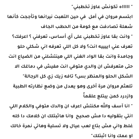
" اااااه تكونش عاوز تخطبني"
ابتسم مروان في أمل في حين التهبت نيرانها وتأججت كأنها
شعلة تصادفت مع كومة من الحطب الجاف
" وانت بقا عاوز تخطبني على أي أساس، تعرفني ؟ اعرفك؟
تعرف عني اييييه انت؟ ولا كل اللي تعرفه اني شكلي حلو
وجامدة وانت بقا الواد الغني اللي هينتشلني من الضياع انت
حتى متعرفش ان والدي متوفي انت مفيش في دماغك الا
الشكل الحلو والمنظر بس؟ تافه زيك زي كل الرجالة"
تلعثم مروان مرة أخرى وهو يعدل من وضع نظارته الطبية
وازدرد كمن يبتلع علقماً
" انا آسف والله مكنتش اعرف ان والدك متوفي والكلام اللي
انتي بتقوليه دا مش صحيح وانا هاثبتلك ان كلامك دا كله
غلط واني مش بتاع لعب عيال ولا تسلية وهاتي نمرة خالك
او عمك وانا اثبتلك"