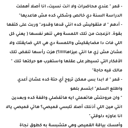
- قمر " عندي محاضرات ولا انت نسيت، انا أصلا أهملت
الدراسة السنة دي خالص وشكلي كده مش هاعديها"
- أدهم " لا متقوليش كده انتي قدها وقدود" وربت على كتفها
بقوة. انزعجت من تلك اللمسة وهي تنهر نفسها ( يعني كل
اللي فات دا مضايقكيش واللمسة دي هي اللي ضايقتك ولا
عشان مش زي ما انتي عيزاهااااا؟) هزت رأسها تنفض تلك
الأفكار التي تسيطر على عقلها واستغرب هو حركتها تلك "
مالك فيه حاجة"
- قمر " لا ابدا بس ممكن تروح أي حتة كده عشان أعدي
واطلع السلم" ابتسم بلهو
" وان مروحتش هاتعملي ايه هاتفضلي واقفة كده وبعدين
انتي مين اللي أذنلك أصلا تلبسي قميصي؟ هاتي قميصي يالا
انا عاوزه دلوقتي"
وأمسك بياقة القميص وهي متشبسة به كطوق نجاة