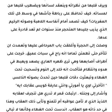
ويرف قلبها من نظراته وينعقد لسانها ويضطرب قلبها من
لمساته. كيف تحافظ على رباطة جأشها في وسط كل تلك
المغريات؟ كيف تصمد أمام أنفاسه اللاهبة وصوته الرخيم
الذي يذيب جليدها المتحجر منذ سنوات لم تعد قادرة على
عدها.
وصلت إلى الحجرة وأغلقت باب المرحاض عليها وتعمدت ان
تتأخر حتى تطمئن تماما انه راح في سبات عميق. خرجت على
أطراف أصابعها وهي ترى ظهره العاري يصعد ويهبط في
هدوء وانتظام فتأكدت انه خلد إلى النوم وتسحبت تحت
الغطاء وتبعثرت دقات قلبها حين تحدث بصوته الناعس
" اتأخرتي اوي يا أمورتي وانتي عارفة كويس عقابك ايه"
وأشار إلى وجنته . ارتبكت قمر لا تدري هل تنجرف لعقابه
اللذيذ الذي لا تأمن عواقبه أم تتمنع وتأبى ذلك العقاب وهذا
في حد ذاته هو العقاب. اندست تحت الغطاء وكأنها لا تبالي