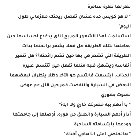
نظر لها نظرة ساحرة
" لا هو كويس كده عشان تفضل ريحتك ملازماني طول
اليوم"
استسلمت لهذا الشعور المريح الذي يدغدغ احساسها حين
يعاملها بتلك الطريقة هل فعلا يشعر برائحتها بذات
الطريقة التي تشعر هي بها حين تشم رائحته؟؟ هل تتغير
أنفاسه ويشهق قلبه مثلما تفعل حين تتنسم عبيره
الجذاب. ابتسمت فابتسم هو الآخر وظلا ينظران لبعضهما
البعض في السيارة وانتفضت قمر حين قال عم عوض
بصوت جهوري
" يا أدهم بيه حضرتك خارج ولا ايه؟"
أدار أدهم السيارة وانطلق من فوره. أوصلها إلى جامعتها
وودعها بابتسامته الساحرة
" هاتخلصي امتى انا هاجي آخدك"