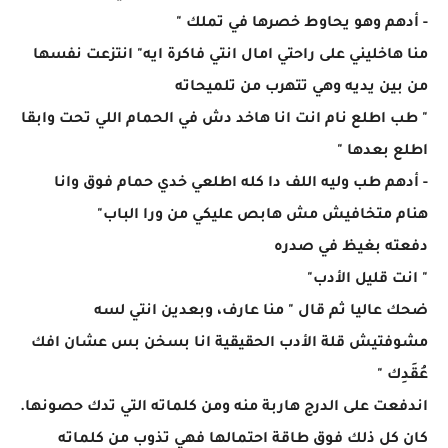
- أدهم وهو يحاوط خصرها في تملك "
منا هاخليني على راحتي امال انتي فاكرة ايه" انتزعت نفسها
من بين يديه وهي تتهرب من تلميحاته
" طب اطلع نام انت انا هاخد دش في الحمام اللي تحت وابقا
اطلع بعدها "
- أدهم طب وليه اللف دا كله اطلعي خدي حمام فوق وانا
هنام متخافيش مش هابص عليكي من ورا الباب"
دفعته بغيظ في صدره
" انت قليل الأدب"
ضحك عاليا ثم قال " منا عارف، وبعدين انتي لسه
مشوفتيش قلة الأدب الحقيقية انا بسخن بس عشان افك
عُقَدِك "
اندفعت على الدرج هاربة منه ومن كلماته التي تدك حصونها.
كان كل ذلك فوق طاقة احتمالها فهي تذوب من كلماته