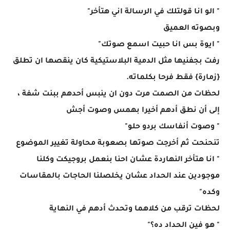
" الو انا قولتلك في الرسالة اني هتأخر"
وبصوته العميق
" ايوة بس انا حبيت اسمع صوتك"
رفت بجفنيها مثل الدمية البلاستيكية كان ينقصها ان تطلق
{زمارة} فقط فرحا بكلماته.
لحظات من الصمت مرت دون ان ينبس أحدهم ببنت شفة ،
إلى أن نطق أدهم أخيرا بهمس وصوت أجش
" وصوت أنفاسك بردو حلو"
تنحنحت ثم أخرجت صوتها بصعوبة محاولة تغيير الموضوع
" انا هتأخر النهاردة عشان احنا بنعمل بروجيكت وكلنا
موجودين عند الحداد عشان يخلصلنا الحاجات بالمقاسات
وكده"
لحظات ترقب من كلاهما وتحدث أدهم في النهاية
" هو فين الحداد ده؟"