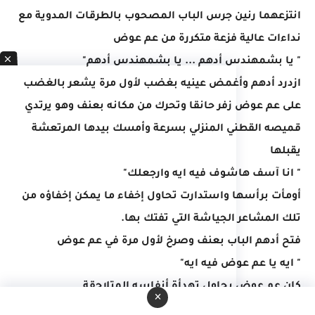
انتزعهما رنين جرس الباب المصحوب بالطرقات المدوية مع
نداءات عالية فزعة متكررة من عم عوض
" يا بشمهندس أدهم ... يا بشمهندس أدهم"
ازدرد أدهم وأغمض عينيه بغضب لأول مرة يشعر بالغضب
على عم عوض زفر حانقا وتحرك من مكانه بعنف وهو يرتدي
قميصه القطني المنزلي بسرعة وأمسك بيدها المرتعشة
يقبلها
" انا آسف هاشوف فيه ايه وارجعلك"
أومأت برأسها واستدارت تحاول إخفاء ما يمكن إخفاؤه من
تلك المشاعر الجياشة التي تفتك بها.
فتح أدهم الباب بعنف وصرخ لأول مرة في عم عوض
" ايه يا عم عوض فيه ايه"
كان عم عوض يحاول تهدأة أنفاسه المتلاحقة
×
" البيه .... أكرم بيه.. في ال.. المستشفى"