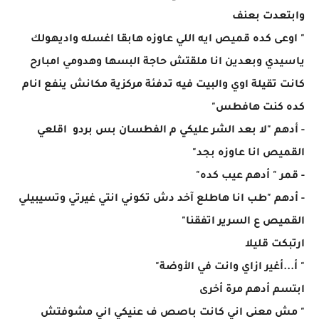
وابتعدت بعنف
" اوعى كده قميص ايه اللي عاوزه هابقا اغسله واديهولك
ياسيدي وبعدين انا ملقتش حاجة البسها وهدومي امبارح
كانت تقيلة اوي والبيت فيه تدفئة مركزية مكانش ينفع انام
كده كنت هافطس"
- أدهم "لا بعد الشر عليكي م الفطسان بس بردو اقلعي
القميص انا عاوزه بجد"
- قمر " أدهم عيب كده"
- أدهم "طب انا هاطلع آخد دش تكوني انتي غيرتي وتسيبيلي
القميص ع السرير اتفقنا"
ارتبكت قليلا
" أ...أغير ازاي وانت في الأوضة"
ابتسم أدهم مرة أخرى
" مش معنى اني كانت باصص ف عنيكي اني مشوفتش