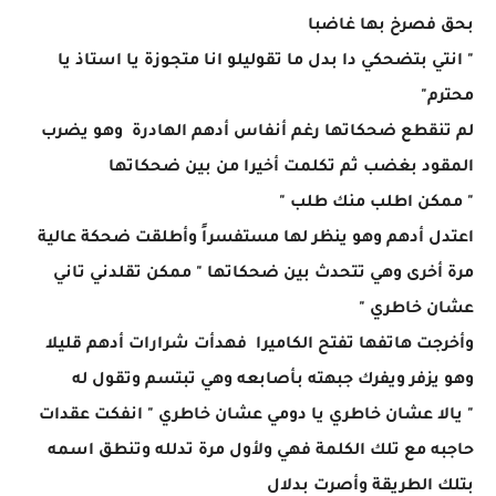
بحق فصرخ بها غاضبا
" انتي بتضحكي دا بدل ما تقوليلو انا متجوزة يا استاذ يا
محترم"
لم تنقطع ضحكاتها رغم أنفاس أدهم الهادرة وهو يضرب
المقود بغضب ثم تكلمت أخيرا من بين ضحكاتها
" ممكن اطلب منك طلب "
اعتدل أدهم وهو ينظر لها مستفسراً وأطلقت ضحكة عالية
مرة أخرى وهي تتحدث بين ضحكاتها " ممكن تقلدني تاني
عشان خاطري "
وأخرجت هاتفها تفتح الكاميرا فهدأت شرارات أدهم قليلا
وهو يزفر ويفرك جبهته بأصابعه وهي تبتسم وتقول له
" يالا عشان خاطري يا دومي عشان خاطري " انفكت عقدات
حاجبه مع تلك الكلمة فهي ولأول مرة تدلله وتنطق اسمه
بتلك الطريقة وأصرت بدلال