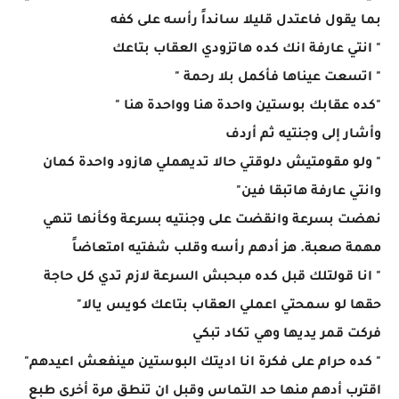
بما يقول فاعتدل قليلا سانداً رأسه على كفه
" انتي عارفة انك كده هاتزودي العقاب بتاعك
" اتسعت عيناها فأكمل بلا رحمة "
"كده عقابك بوستين واحدة هنا وواحدة هنا "
وأشار إلى وجنتيه ثم أردف
" ولو مقومتيش دلوقتي حالا تديهملي هازود واحدة كمان
وانتي عارفة هاتبقا فين"
نهضت بسرعة وانقضت على وجنتيه بسرعة وكأنها تنهي
مهمة صعبة. هز أدهم رأسه وقلب شفتيه امتعاضاً
" انا قولتلك قبل كده مبحبش السرعة لازم تدي كل حاجة
حقها لو سمحتي اعملي العقاب بتاعك كويس يالا"
فركت قمر يديها وهي تكاد تبكي
" كده حرام على فكرة انا اديتك البوستين مينفعش اعيدهم"
اقترب أدهم منها حد التماس وقبل ان تنطق مرة أخرى طبع