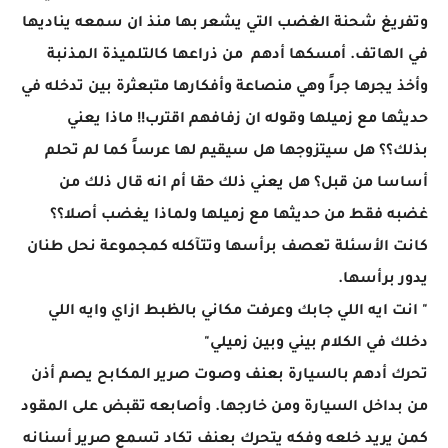
وتفريغ شحنة الغضب التي يشعر بها منذ ان سمعه يناديها
في الهاتف. أمسكها أدهم من ذراعها كالتلميذة المذنبة
وأخذ يجرها جراً وهي منصاعة وأفكارها متبعثرة بين تدخله في
حديثها مع زميلها وقوله ان زفافهم اقترب!! ماذا يعني
بذلك؟؟ هل سيتزوجها هل سيقيم لها عرساً كما لم تحلم
أساسا من قبل؟ هل يعني ذلك حقا أم انه قال ذلك من
غضبه فقط من حديثها مع زميلها ولماذا يغضب أصلا؟؟
كانت الأسئلة تعصف برأسها وتتآكله كمجموعة نحل طنان
يدور برأسها.
" انت ايه اللي جابك وعرفت مكاني بالظبط ازاي وايه اللي
دخلك في الكلام بيني وبين زميلي"
تحرك أدهم بالسيارة بعنف وصوت صرير المكابح يصم أذن
من بداخل السيارة ومن خارجها. وأصابعه تقبض على المقود
كمن يريد خلعه وفكه يتحرك بعنف تكاد تسمع صرير أسنانه