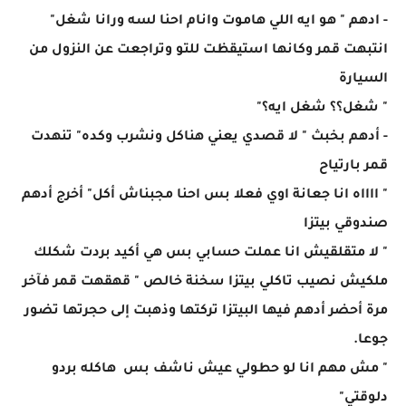
- ادهم " هو ايه اللي هاموت وانام احنا لسه ورانا شغل"
انتبهت قمر وكانها استيقظت للتو وتراجعت عن النزول من
السيارة
" شغل؟؟ شغل ايه؟"
- أدهم بخبث " لا قصدي يعني هناكل ونشرب وكده" تنهدت
قمر بارتياح
" ااااه انا جعانة اوي فعلا بس احنا مجبناش أكل" أخرج أدهم
صندوقي بيتزا
" لا متقلقيش انا عملت حسابي بس هي أكيد بردت شكلك
ملكيش نصيب تاكلي بيتزا سخنة خالص " قهقهت قمر فآخر
مرة أحضر أدهم فيها البيتزا تركتها وذهبت إلى حجرتها تضور
جوعا.
" مش مهم انا لو حطولي عيش ناشف بس هاكله بردو
دلوقتي"