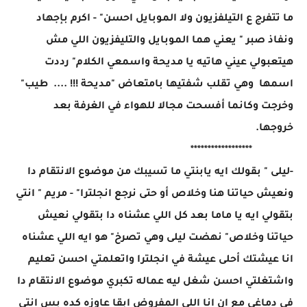
ما تتفرج ع التيلفزيون ولا الموبايل احسن" - اكرم بإجهاد
ونفاذ صبر " يعني هما الموبايل والتليفزيون اللي مش
هيتعبولي عيني هاتيه يا مديحة واسمعي الكلام" رددت
اسمها وهي تقلب شفتيها بامتعاض "مديحة !!! .... طيب"
وخرجت وكانما أفسحت مجالا للهواء في الغرفة بعد
خروجها.
******************
-ليلى " بقولك ايه يابنتي ما تسيبك من موضوع الانتقام دا
ونعيش حياتنا هنا وخلاص أو حتى نرجع انجلترا" - مريم " انتي
بتقولي ايه يا ماما بعد كل اللي عشناه دا بتقولي نعيش
حياتنا وخلاص" نهضت ليلى وهي تصرخ" هو ايه اللي عشناه
انا عيشتك أحلى عيشة في انجلترا واتعلمتي احسن تعليم
واشتغلتي احسن شغل ليه عماله تكبري موضوع الانتقام دا
في دماغي مع ان انا اللي المفروض ابقا عاوزه كده بس انتي