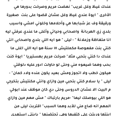
عندك غيظ وغل غريب" نهضت مريم وصرخت بدورها هي
الأخرى " ايوة عندي غيظ وغل عشان قضوا على بنت صغيرة
ورقيقة وف عز شبابها هي وأحلامها وخلوني امشي واسيب
بلدي زي الهربانة واصحابي وحياتي وأغلى ما عندي عرفتي ليه
انا متغاظة وزعلانة " - ليلى " هو ايه اللي بلدي واصحابي انتي
كنتي بنت مفعوصة مكملتيش ١٨ سنة هو ايه اللي اغلى ما
عندك دا كنتي بتحبي مثلا" صرخت مريم بهستيريا " ايوة كنت
بحب وهما ضيعوه مني وحتى لو حاولت ادور عليه دلوقتي
هيكون خطب ولا اتجوز ومش بعيد يكون عنده ولاد كمان" -
ليلى " يا سلام كنتي بتحبي مين وازاي وانتي مكنتيش بتخرجي
م البيت الا عشان الدروس وحتى دي كان موظف عند ابوكي
هو اللي بيوصلك ليها" -مريم بارتباك " مش مهم مين وازاي
المهم انه ضاع مني للأبد وهما السبب" اقتربت ليلى من
ابنتها وربتت على كتفيها وهي تحتضنها " يابنتي استهدي