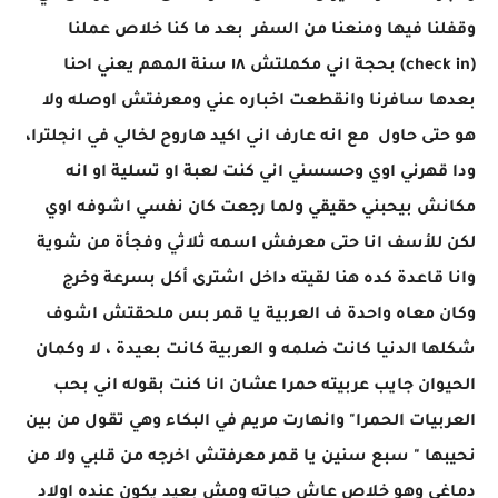
وقفلنا فيها ومنعنا من السفر بعد ما كنا خلاص عملنا
(check in) بحجة اني مكملتش ١٨ سنة المهم يعني احنا
بعدها سافرنا وانقطعت اخباره عني ومعرفتش اوصله ولا
هو حتى حاول مع انه عارف اني اكيد هاروح لخالي في انجلترا،
ودا قهرني اوي وحسسني اني كنت لعبة او تسلية او انه
مكانش بيحبني حقيقي ولما رجعت كان نفسي اشوفه اوي
لكن للأسف انا حتى معرفش اسمه ثلاثي وفجأة من شوية
وانا قاعدة كده هنا لقيته داخل اشترى أكل بسرعة وخرج
وكان معاه واحدة ف العربية يا قمر بس ملحقتش اشوف
شكلها الدنيا كانت ضلمه و العربية كانت بعيدة ، لا وكمان
الحيوان جايب عربيته حمرا عشان انا كنت بقوله اني بحب
العربيات الحمرا" وانهارت مريم في البكاء وهي تقول من بين
نحيبها " سبع سنين يا قمر معرفتش اخرجه من قلبي ولا من
دماغي وهو خلاص عاش حياته ومش بعيد يكون عنده اولاد