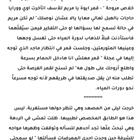
خلاص مروحة " - قمر ايوة يا مريم للأسف اتأخرت اوي وورايا
حاجات بالهبل تعالي معايا يالا عشان نوصلك" لم تكن مريم
في حالة تسمح لها بسؤالها او حتى التفكير فيمن سيُقلّهما
فاستأذنت قبلاً للذهاب لدورة المياه حتى تغسل وجهها
وعينيها المتورمتين، وجلست قمر في انتظار ماجد الذي توجه
إليها في عجلة " قمر معلش انا هادخل الحمام بسرعة
واطلع أروحك على طول هه" لم تسنح لقمر الفرصة حتى
تطلب منه ان يقل صديقتها في طريقهم لأنه توجه مسرعاً
نحو دورات المياه.
************
خرجت ليلى من المصعد وهي تنظر حولها مستغربة. ليس
هذا هو الطابق المخصص لطبيبها. ظلت تمشى في الردهة
وهي تبحث علّها تجد أحدهم لتسأله وتوقفت وظهرها مواجه
للشرفة حين وجدت إحدى الممرضات فسألتها " لو سمحتي