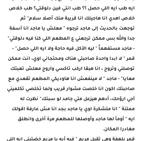
ايه طب ايه اللي حصل ؟؟ طب انتي فين دلوقتي؟ طب خلاص
خلاص اهدي انا هاجيلك انا قريبة منك أصلا سلام" ثم
توجهت بالحديث إلى ماجد ترجوه " معلش يا ماجد انا آسفة
جدا والله بس ممكن ترجعني ع المطعم اللي كنا فيه دلوقتي"
- ماجد مستفهماً " ليه الأكل فيه حاجة ولا ايه اللي حصل" -
قمر " لا ابدا واحدة صاحبتي هناك ومحتجاني اوي، انت ممكن
توصلني وتروح ، انا هبقا اركب تاكسي واروح معلش تعبتك
معايا" - ماجد " لا مينفعش انا هاوديكي المطعم تقعدي مع
صاحبتك اكون انا خلصت مشوار قريب ولما تخلصي تكلميني
آجي اروّحك، أدهم هيزعل متي جامد لو سبتك" نظرت له
ممتنة " انا متشكرة اوي يا ماجد بجد انا مش عارفة اقولك
ايه " أومأ لها ماجد وأوصلها للمطعم مرة أخرى وانطلق
مغادرا المكان.
قمر بلهفة وهي تقبل مريم " فيه أيه يا مريم خضتيني ايه اللي