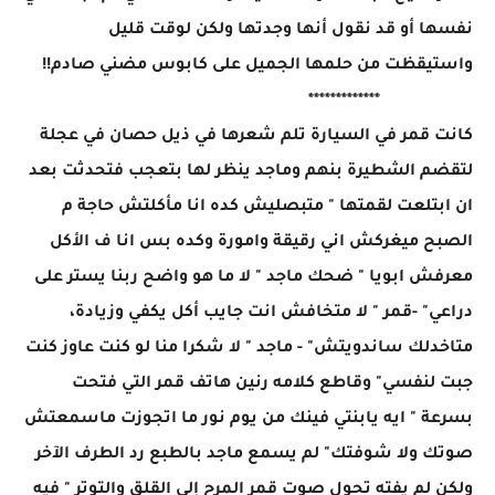
نفسها أو قد نقول أنها وجدتها ولكن لوقت قليل
واستيقظت من حلمها الجميل على كابوس مضني صادم!!
*************
كانت قمر في السيارة تلم شعرها في ذيل حصان في عجلة
لتقضم الشطيرة بنهم وماجد ينظر لها بتعجب فتحدثت بعد
ان ابتلعت لقمتها " متبصليش كده انا مأكلتش حاجة م
الصبح ميغركش اني رقيقة وامورة وكده بس انا ف الأكل
معرفش ابويا " ضحك ماجد " لا ما هو واضح ربنا يستر على
دراعي" -قمر " لا متخافش انت جايب أكل يكفي وزيادة،
متاخدلك ساندويتش" - ماجد " لا شكرا منا لو كنت عاوز كنت
جبت لنفسي" وقاطع كلامه رنين هاتف قمر التي فتحت
بسرعة " ايه يابنتي فينك من يوم نور ما اتجوزت ماسمعتش
صوتك ولا شوفتك" لم يسمع ماجد بالطبع رد الطرف الآخر
ولكن لم يفته تحول صوت قمر المرح إلى القلق والتوتر " فيه