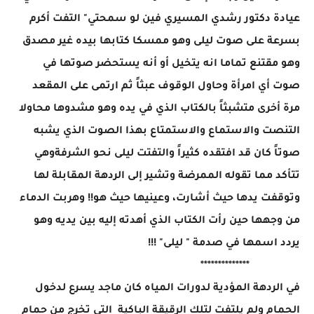
عيادة دكتور رشدي المسيري فين لو سمحتي" التفت أكرم
بسرعة على صوت ليلى وهو ممسكا كتابها بيده غير مصدق
وهو مقتنع تماما انه يتخيل أو أنه يستحضر صوتها في
صوت أي امرأة وحاول الوقوف عبثاً ثم ارتمى على المقعد
مرة أخرى متشبثاً بالكتاب الذي في يده وهو مشدوها محاولا
التنصت والاستماع والاستمتاع بهذا الصوت الذي يشبه
صوتاً كان قد افتقده كثيراً والتفتت ليلى نحو الشرفةوهي
تتأكد مما تقوله الممرضة وتشير إلى الردهة المقابلة لها
وتوقفت يدها حيث أشارت، وعينيها حيث هو!! وهربت الدماء
من وجهها حين رأت الكتاب الذي أهدته إليه بين يديه وهو
يردد اسمها في صدمة " ليلى" !!!
**************
في الردهة المؤدية لدورات المياه كان ماجد يسرع لدخول
الحمام ولم يلتفت لتلك الرقيقة الباكية التي تخرج من حمام