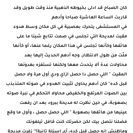
كان الصباح قد ادلى بخيوطه الذهبية منذ وقت طويل وقد
قاربت الساعة العاشرة صباحا وأدهم
في المستشفى يتحرك بعصبية في كل مكان وسط هدوء
مقيت لمديحة التي تجلس في صمت تتابع شيئا ما على
هاتفها وكأنها تجلس في هذا المكان رغما عنها، أو كأنها
ملّت من طول الانتظار. وجه أدهم الحديث إليها بعد
محاولات عدة ألا يتحدث معها ولكنها تستفزه بهدوئها
المقيت " اللي حصل دا حصل ازاي ودي أول مرة ولا حصل
قبل كده" كان أدهم يحاول تثبيت الهدوء في صوته المتذبذب
بين الصوت المرتفع والخفيض محاولا التحكم في نبرة صوته
بصعوبة، في حين نظرت له مديحة ببرود بعد ان رفعت
عينيها من هاتفها بصعوبة " اللي حصل حصل ، وأول ما وقع
فضلنا نتصل بيك لكن حضرتك كنت قافل تيلفونك
وماظنش انه حصل قبل كده، أي اسئلة تانية؟" زفرت مديحة