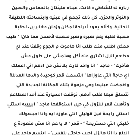
زيارة له للشاطيء كانت. عيناه مليئتان بالحماس والحنين
والتوتر والحزن. كل ذلك تجمع في عينيه وابتسامته اللطيفة
الحانية. وكأنه يعود أدراجة لمكان وزمان مغايرين، لحقبة
محببة لقلبه رغم تغيره وتغير منصبه لأحسن مما كان! " طيب
ممكن اطلب منك طلب انا هاموت م الجوع وقفنا عند اي
مطعم انزل اشتري منه أكل وهنمشي على طول مش
هأخرك" - ماجد " انا واخد كارت بلانش من ادهم اني اعملك
اي حاجة انتي عاوزاها" ابتسمت قمر كوحيدة والدها المدللة
واغمضت عينيها وهي مزهوة بتلك المكانة الجديدة التي
تتسلق فيها لقلب أدهم. توقفت السيارة عند أحد المطاعم
وتأهبت قمر للنزول في حين استوقفها ماجد " ايييييه استني
استني رايحة فين قوليلي انتي عاوزة ايه وانا اجيبهولك
خليكي انتي مستريحة " - قمر " لا يا عم انا مش متعودة ع
الدلع دا انا هانزل اجيب حاجتي بنفسي' - ابتسم ماجد على