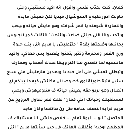
كمان، كنت بكدّب نفسي واقول انه اكيد مستنيني وحتى
حاولت ادور عليه ع السوشيال ميديا لكن مفيش فايدة
والنهاردة شوفته يا قمر شوفته وهو عايش حياته وبيحب
ويتحب وانا اللي حياتي ضاعت وانتهت" انتقلت قمر للجلوس
بجانبها وضمتها بقوة " متزعليش يا مريم انتي بنت حلوة
وزي القمر ومحترمة وكتير يتمنوا يقعدوا بس معاكي، واكيد
هاتنسيه لما تقعدي هنا اكتر ويبقا عندك أصحاب ومعارف
وتبطلي تعيشي على أمل حبه دا وبعدين متزعليش مني سبع
سنين فترة طويلة اوي خصوصا ان مكانش فيه ما بينكم اي
اتصال وهو بردو حقه يعيش حياته ف متلوميهوش وبصي
لمستقبلك وحياتك انتي كمان" ظلت قمر تحاول الترويح عن
مريم قرابة النصف ساعة حتى رن هاتفها وكان ماجد
المتصل " الو ... ايوة تمام ... خلاص ماشي انا مستنياك ف
المطعم اوكيه" وأغلقت الهاتف في حين سألتها مريم " انتي