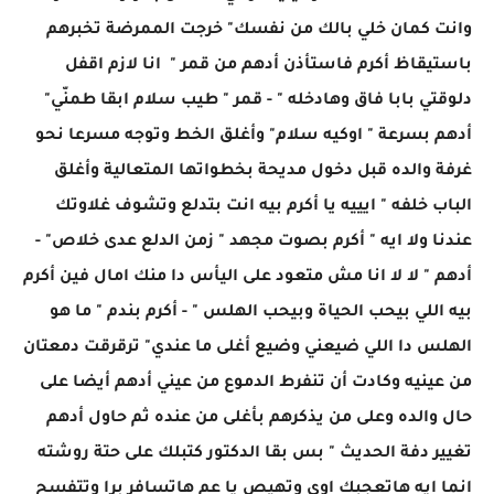
وانت كمان خلي بالك من نفسك" خرجت الممرضة تخبرهم
باستيقاظ أكرم فاستأذن أدهم من قمر " انا لازم اقفل
دلوقتي بابا فاق وهادخله " - قمر " طيب سلام ابقا طمنّي"
أدهم بسرعة " اوكيه سلام" وأغلق الخط وتوجه مسرعا نحو
غرفة والده قبل دخول مديحة بخطواتها المتعالية وأغلق
الباب خلفه " ايييه يا أكرم بيه انت بتدلع وتشوف غلاوتك
عندنا ولا ايه " أكرم بصوت مجهد " زمن الدلع عدى خلاص" -
أدهم " لا لا انا مش متعود على اليأس دا منك امال فين أكرم
بيه اللي بيحب الحياة وبيحب الهلس " - أكرم بندم " ما هو
الهلس دا اللي ضيعني وضيع أغلى ما عندي" ترقرقت دمعتان
من عينيه وكادت أن تنفرط الدموع من عيني أدهم أيضا على
حال والده وعلى من يذكرهم بأغلى من عنده ثم حاول أدهم
تغيير دفة الحديث " بس بقا الدكتور كتبلك على حتة روشته
انما ايه هاتعجبك اوي وتهيص يا عم هاتسافر برا وتتفسح