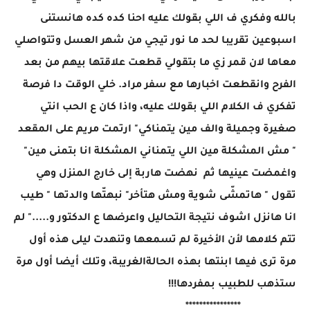
بالله وفكري ف اللي بقولك عليه احنا كده كده هانستنى
اسبوعين تقريبا لحد ما نور تيجي من شهر العسل وتتواصلي
معاها لان قمر زي ما بتقولي قطعت علاقتها بيهم من بعد
الفرح وانقطعت اخبارها مع سفر مراد. خلي الوقت دا فرصة
تفكري ف الكلام اللي بقولك عليه، واذا كان ع الحب انتي
صغيرة وجميلة والف مين يتمناكي" ارتمت مريم على المقعد
" مش المشكلة مين اللي يتمناني المشكلة انا بتمنى مين"
واغمضت عينيها ثم نهضت هاربة إلى خارج المنزل وهي
تقول " هاتمشّى شوية ومش هتأخر" نبهتّها والدتها " طيب
انا هانزل اشوف نتيجة التحاليل واعرضها ع الدكتور و....." لم
تتم كلامها لأن الأخيرة لم تسمعها وتنهدت ليلى هذه أول
مرة ترى فيها ابنتها بهذه الحالةالغريبة، وتلك أيضا أول مرة
ستذهب للطبيب بمفردها!!!
****************