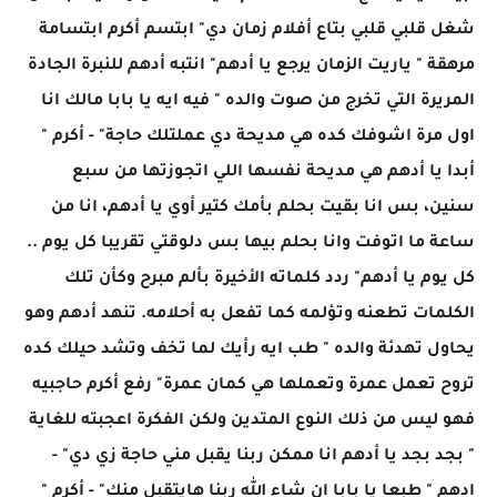
شغل قلبي قلبي بتاع أفلام زمان دي" ابتسم أكرم ابتسامة
مرهقة " ياريت الزمان يرجع يا أدهم" انتبه أدهم للنبرة الجادة
المريرة التي تخرج من صوت والده " فيه ايه يا بابا مالك انا
اول مرة اشوفك كده هي مديحة دي عملتلك حاجة" - أكرم "
أبدا يا أدهم هي مديحة نفسها اللي اتجوزتها من سبع
سنين، بس انا بقيت بحلم بأمك كتير أوي يا أدهم، انا من
ساعة ما اتوفت وانا بحلم بيها بس دلوقتي تقريبا كل يوم ..
كل يوم يا أدهم" ردد كلماته الأخيرة بألم مبرح وكأن تلك
الكلمات تطعنه وتؤلمه كما تفعل به أحلامه. تنهد أدهم وهو
يحاول تهدئة والده " طب ايه رأيك لما تخف وتشد حيلك كده
تروح تعمل عمرة وتعملها هي كمان عمرة" رفع أكرم حاجبيه
فهو ليس من ذلك النوع المتدين ولكن الفكرة اعجبته للغاية
" بجد بجد يا أدهم انا ممكن ربنا يقبل مني حاجة زي دي" -
ادهم " طبعا يا بابا ان شاء الله ربنا هايتقبل منك" - أكرم "