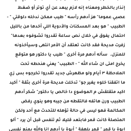
إنذار بالخطر ومعناه إنه لازم يبعد عن أي توتر أو ضغط
عصبي عموما" هز أدهم رأسه " طيب ممكن ندخله دلوقتي " -
الطبيب " هو بعد المسكنات والأدوية اللي أخدها من بالليل
احتمال يفوق في خلال نص ساعة تقدروا تشوفوه بعدها"
زفرت مديحة فقد كانت تعتقد أن الأمر انتهى وسيأخذونه
للمنزل. سأله أدهم مرة أخرى " طيب يا دكتور هو متوقع
يخرج امتى ان شاء الله " - الطبيب" يعني هنحطه تحت
الملاحظة ٣ أيام ولو مظهرش جديد تقدروا تخرجوه بس زي
ما اتفقنا خلوه يغير جو" تدخلت مديحة مرة أخرى بثقة " أكيد
اكيد متقلقش م الموضوع دا خالص يا دكتور" شكر أدهم
الطبيب ورن هاتفه فالتقطه من جيبه وهو ينوي رفض
المكالمة فهو ليس في حالة تؤهله للتحدث مع أحد ولكن
المتصلة كانت قمر فابتعد قليلا ثم تنفس قبل أن يرد " ألو
ايوة يا قمر " قمر بلهفة " أيوة يا أدهم انا والله بمنع نفسي