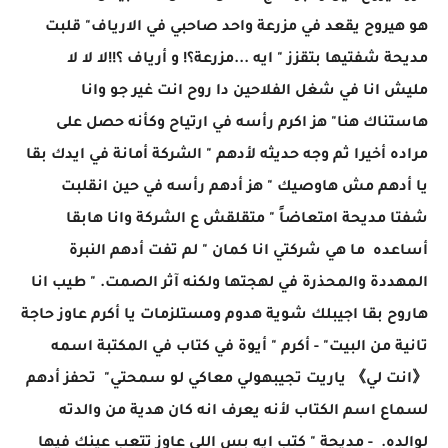
هو هيروح يقعد في مزرعة واحد صاحبي في الارياف" قلبت
مديحة شفتيها بتقزز " ايه ...مزرعة؟! و أرياف ؟!!لا لا لا
مليش انا في شغل الفلاحين دا روح انت غير جو وانا
هاستناك هنا" هز اكرم رأسه في ارتياح وكأنه حصل على
مراده أخيرا ثم وجه حديثه لأدهم " الشركة أمانة في ايدك بقا
يا أدهم مش هاوصيك " هز أدهم رأسه في حين انقلبت
شفتا مديحة امتعاضاً " متقلقش ع الشركة وانا هابقا
أساعده ما هي شركتي انا كمان " لم تفت أدهم النبرة
المهددة والمحذرة في لهجتها ولكنه آثر الصمت. " طيب انا
هاروح بقا اجيبلك شوية هدوم ومستلزمات يا أكرم عاوز حاجة
تانية من البيت" - أكرم " أيوة في كتاب في المكتبة اسمه
《انت لي》 ياريت تجيبهولي معاكي لو سمحتي" تحفز أدهم
لسماع اسم الكتاب لأنه يعرف انه كان هدية من والدته
لوالده. - مديحة " كتب ايه بس اللي عاوز تتعب عينك فيها