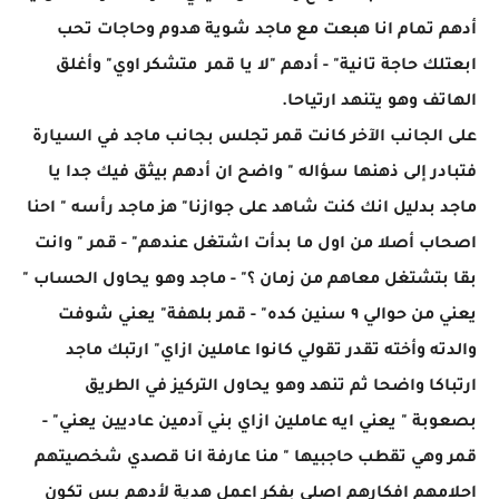
أدهم تمام انا هبعت مع ماجد شوية هدوم وحاجات تحب
ابعتلك حاجة تانية" - أدهم "لا يا قمر متشكر اوي" وأغلق
الهاتف وهو يتنهد ارتياحا.
على الجانب الآخر كانت قمر تجلس بجانب ماجد في السيارة
فتبادر إلى ذهنها سؤاله " واضح ان أدهم بيثق فيك جدا يا
ماجد بدليل انك كنت شاهد على جوازنا" هز ماجد رأسه " احنا
اصحاب أصلا من اول ما بدأت اشتغل عندهم" - قمر " وانت
بقا بتشتغل معاهم من زمان ؟" - ماجد وهو يحاول الحساب "
يعني من حوالي ٩ سنين كده" - قمر بلهفة" يعني شوفت
والدته وأخته تقدر تقولي كانوا عاملين ازاي" ارتبك ماجد
ارتباكا واضحا ثم تنهد وهو يحاول التركيز في الطريق
بصعوبة " يعني ايه عاملين ازاي بني آدمين عاديين يعني" -
قمر وهي تقطب حاجبيها " منا عارفة انا قصدي شخصيتهم
احلامهم افكارهم اصلي بفكر اعمل هدية لأدهم بس تكون