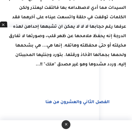
السيدات مما أدي لاصطدامه بها فالتفت ليعتذر ولكن
الكلمات توقفت في حلقة واتسعت عيناه على آخرهما فقد
عرفها رغم حجابها لا لا لا يمكن ان تشبهها إحداهن لهذه
الدرجة إنه يحفظ ملامحها عن ظهر قلب، وصورتها لا تفارق
مخيلته أو حتى محفظته وهاتفه. إنها هي... هي بشحمها
ولحمها بجمالها الأخاذ ورقتها. بتورد وجنتيها المحببتان
إليه. وردد مشدوها وهو غير مصدق "ملك" !!...
الفصل الثاني والعشرون من هنا
لقراءة جميع فصول الرواية من هنا
×