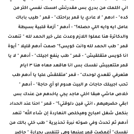
اني اكلمك من بدري بس مقدرتش امسك نفسي اكتر من
كده" - ادهم " لا عادي يا قمر براحتك" - قمر " طيب باباك
عامل ايه وايه اللي حصله؟" - أدهم " أزمة قلبية بسيطة
والدكاترة هنا عملوا اللازم وعدت على خير الحمد لله " تنهدت
قمر " طب الحمد لله وانت كويس؟" صمت أدهم قليلا " أيوة
انا كويس متقلقيش" - قمر " طب ينفع اجيلك" - أدهم " لا يا
قمر متتعبيش نفسك بس انا هاقعد معاه هنا ٣ ايام
هتعرفي تقعدي لوحدك" - قمر "متقلقش عليا يا أدهم طب
تحب اجيبلك حاجات م البيت هدوم او أي حاجة" - أدهم "
خلاص ماشي هبقا اخلي ماجد يجي ياخدهم من عندك بس
ابقي حضرهيهم ، انتي فين دلوقتي؟" - قمر " احنا عند الحداد
بنكمل شغل امبارح وهيخلص النهاردة إن شاء الله" تنهد
أدهم ثم تحدث وفي صوته نبرة تحذيرية " طب خلي بالك من
نفسك" أغمضت قمر عينيها وهي تتنفس بحرارة " حاضر