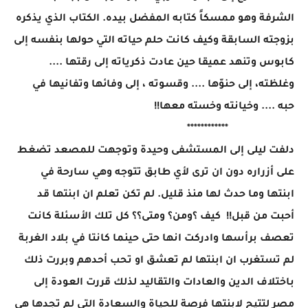
الشرفة وهو ممسكاً كتابه المفضل بيده. الكتاب الذي يذكره
بزوجته السابقة وكيف كانت حلم حياته التي حولها بنفسه إلى
كابوس وتنهد عميقا حين عادت ذكرياته إلى رقتها ....
وغلظته، إلى حنوّها .... وقسوته ، إلى وفائها وتفانيها في
حبه .... وخيانته وخسته معها!!
************
دلفت ليلى إلى المستشفى وحيدة وتوجهت للمصعد تضغط
على أزراره دون ان ترى لأي طابق تتوجه وهي سارحة في
ابنتها وما حدث لها منذ قليل. لم تكن تعلم ان ابنتها قد
أحبت من قبل!! كيف ؟ومن؟ ومتى؟؟ كل تلك الأسئلة كانت
تعصف برأسها وادركت انها حتى حينما كانتا في بلاد الغربة
لم تستغرب ان ابنتها لم تعشق او تحب أحدهم وبررت ذلك
باختلاف الدين والعادات والتقاليد لذلك قررت العودة إلى
مصر لتتيح لابنتها فرصة للحياة والسعادة التي لم تجدها هي