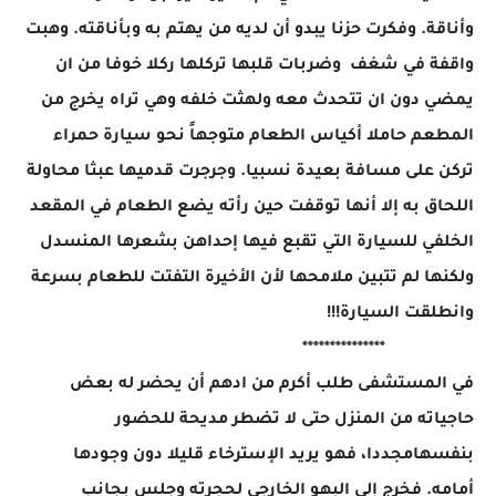
وأناقة. وفكرت حزنا يبدو أن لديه من يهتم به وبأناقته. وهبت
واقفة في شغف وضربات قلبها تركلها ركلا خوفا من ان
يمضي دون ان تتحدث معه ولهثت خلفه وهي تراه يخرج من
المطعم حاملا أكياس الطعام متوجهاً نحو سيارة حمراء
تركن على مسافة بعيدة نسبيا. وجرجرت قدميها عبثا محاولة
اللحاق به إلا أنها توقفت حين رأته يضع الطعام في المقعد
الخلفي للسيارة التي تقبع فيها إحداهن بشعرها المنسدل
ولكنها لم تتبين ملامحها لأن الأخيرة التفتت للطعام بسرعة
وانطلقت السيارة!!!
***************
في المستشفى طلب أكرم من ادهم أن يحضر له بعض
حاجياته من المنزل حتى لا تضطر مديحة للحضور
بنفسهامجددا، فهو يريد الإسترخاء قليلا دون وجودها
أمامه. فخرج إلى البهو الخارجي لحجرته وجلس بجانب