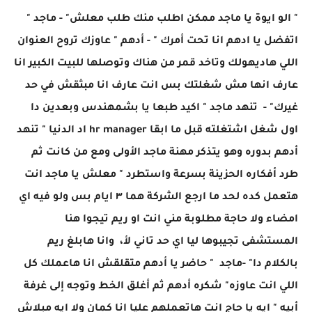
" الو ايوة يا ماجد ممكن اطلب منك طلب معلش" - ماجد "
اتفضل يا ادهم انا تحت أمرك " - أدهم " عاوزك تروح العنوان
اللي هاديهولك وتاخد قمر من هناك وتوصلها للبيت الكبير انا
عارف انها مش شغلتك بس انت عارف انا مبثقش في حد
غيرك" - تنهد ماجد " اكيد طبعا يا بشمهندس وبعدين دا
اول شغل اشتغلته قبل ما ابقا hr manager اد الدنيا " تنهد
أدهم بدوره وهو يتذكر مهنة ماجد الأولى ومع من كانت ثم
طرد أفكاره الحزينة بسرعة واستطرد " معلش يا ماجد انت
هتعمل كده لحد ما ارجع الشركة هما ٣ ايام بس ولو فيه اي
امضاء ولا حاجة مطلوبة مني انت او ريم تيجوا هنا
المستشفى تجيبوها ليا اي حد تاني لأ، وانا هابلغ ريم
بالكلام دا" -ماجد " حاضر يا أدهم متقلقش انا هاعملك كل
اللي انت عاوزه" شكره أدهم ثم أغلق الخط وتوجه إلى غرفة
أبيه " ايه يا حاج انت هاتعملهم عليا انا كمان ولا ايه مبلاش