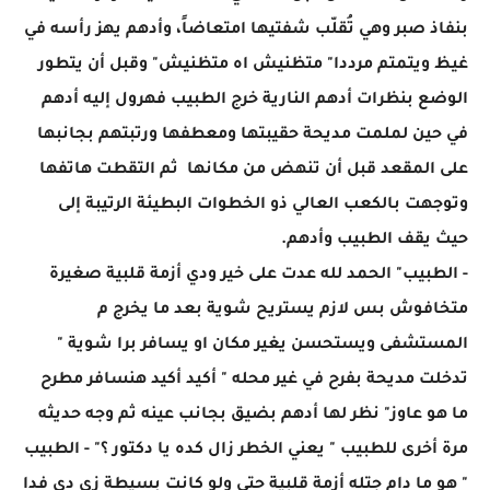
بنفاذ صبر وهي تُقلّب شفتيها امتعاضاً، وأدهم يهز رأسه في
غيظ ويتمتم مرددا" متظنيش اه متظنيش" وقبل أن يتطور
الوضع بنظرات أدهم النارية خرج الطبيب فهرول إليه أدهم
في حين لملمت مديحة حقيبتها ومعطفها ورتبتهم بجانبها
على المقعد قبل أن تنهض من مكانها ثم التقطت هاتفها
وتوجهت بالكعب العالي ذو الخطوات البطيئة الرتيبة إلى
حيث يقف الطبيب وأدهم.
- الطبيب" الحمد لله عدت على خير ودي أزمة قلبية صغيرة
متخافوش بس لازم يستريح شوية بعد ما يخرج م
المستشفى ويستحسن يغير مكان او يسافر برا شوية "
تدخلت مديحة بفرح في غير محله " أكيد أكيد هنسافر مطرح
ما هو عاوز" نظر لها أدهم بضيق بجانب عينه ثم وجه حديثه
مرة أخرى للطبيب " يعني الخطر زال كده يا دكتور ؟" - الطبيب
" هو ما دام جتله أزمة قلبية حتى ولو كانت بسيطة زي دي فدا