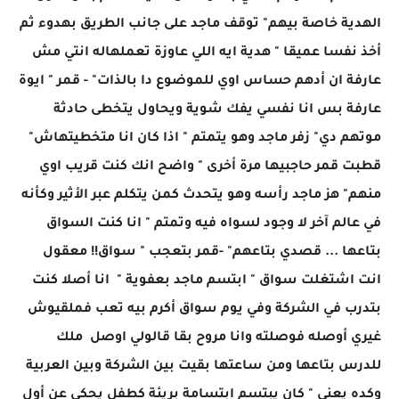
الهدية خاصة بيهم" توقف ماجد على جانب الطريق بهدوء ثم
أخذ نفسا عميقا " هدية ايه اللي عاوزة تعملهاله انتي مش
عارفة ان أدهم حساس اوي للموضوع دا بالذات" - قمر " ايوة
عارفة بس انا نفسي يفك شوية ويحاول يتخطى حادثة
موتهم دي" زفر ماجد وهو يتمتم " اذا كان انا متخطيتهاش"
قطبت قمر حاجبيها مرة أخرى " واضح انك كنت قريب اوي
منهم" هز ماجد رأسه وهو يتحدث كمن يتكلم عبر الأثير وكأنه
في عالم آخر لا وجود لسواه فيه وتمتم " انا كنت السواق
بتاعها ... قصدي بتاعهم" -قمر بتعجب " سواق!! معقول
انت اشتغلت سواق " ابتسم ماجد بعفوية " انا أصلا كنت
بتدرب في الشركة وفي يوم سواق أكرم بيه تعب فملقيوش
غيري أوصله فوصلته وانا مروح بقا قالولي اوصل ملك
للدرس بتاعها ومن ساعتها بقيت بين الشركة وبين العربية
وكده يعني " كان يبتسم ابتسامة بريئة كطفل يحكي عن أول