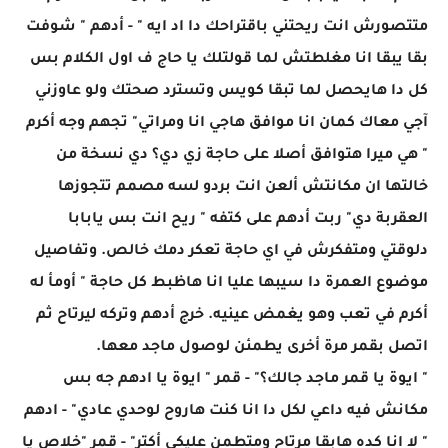
متتصورش انت ريحتني باقتراحك دا اد ايه " - أدهم " شوفت
بقا يبقا انا مغلطتش لما قولتلك يا حاج ف اول الكلام بس
كل دا هايحصل لما تبقا كويس وتسترد صحتك ولو عاوزني
آجي معاك كمان انا موافق هاجي انا ومراتي" تجهم وجه أكرم
" هي ميرا هتوافق أصلا على حاجة زي دي؟ دي نسخة من
خالتها ان مكانتش ألعن انت بردو لسه مصمم تتجوزها
العقربة دي" ربت أدهم على كتفه " ريح انت بس يابابا
دلوقتي ومتفكرش في اي حاجة تعكر دمك خالص. وتفاصيل
موضوع العمرة دا سيبها عليا انا هاظبط كل حاجة " أومأ له
أكرم في تعب وهو يغمض عينيه. خرج أدهم وتركه ليرتاح ثم
اتصل بقمر مرة أخرى يطمئن لوصول ماجد معها.
" ايوة يا قمر ماجد جالك؟" - قمر " ايوة يا ادهم جه بس
مكانش فيه داعي لكل دا انا كنت هاروح لوحدي عادي" - ادهم
" لا انا كده هابقا مرتاح ومتطمن عليكي أكتر" - قمر "خلاص يا