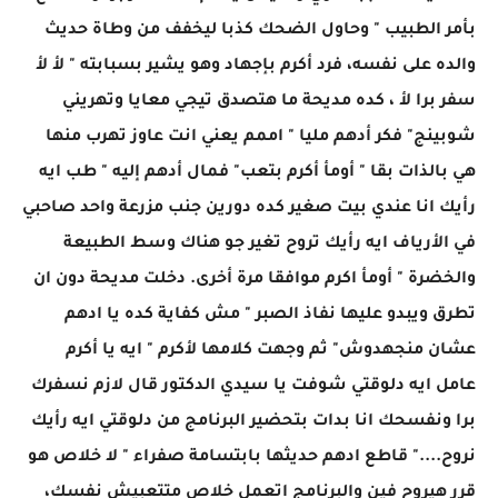
بأمر الطبيب " وحاول الضحك كذبا ليخفف من وطاة حديث
والده على نفسه، فرد أكرم بإجهاد وهو يشير بسبابته " لأ لأ
سفر برا لأ ، كده مديحة ما هتصدق تيجي معايا وتهريني
شوبينج" فكر أدهم مليا " اممم يعني انت عاوز تهرب منها
هي بالذات بقا " أومأ أكرم بتعب" فمال أدهم إليه " طب ايه
رأيك انا عندي بيت صغير كده دورين جنب مزرعة واحد صاحبي
في الأرياف ايه رأيك تروح تغير جو هناك وسط الطبيعة
والخضرة " أومأ اكرم موافقا مرة أخرى. دخلت مديحة دون ان
تطرق ويبدو عليها نفاذ الصبر " مش كفاية كده يا ادهم
عشان منجهدوش" ثم وجهت كلامها لأكرم " ايه يا أكرم
عامل ايه دلوقتي شوفت يا سيدي الدكتور قال لازم نسفرك
برا ونفسحك انا بدات بتحضير البرنامج من دلوقتي ايه رأيك
نروح...." قاطع ادهم حديثها بابتسامة صفراء " لا خلاص هو
قرر هيروح فين والبرنامج اتعمل خلاص متتعبيش نفسك،