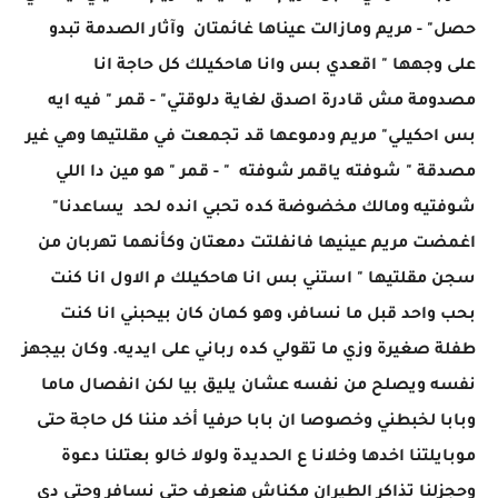
حصل" - مريم ومازالت عيناها غائمتان وآثار الصدمة تبدو
على وجهها " اقعدي بس وانا هاحكيلك كل حاجة انا
مصدومة مش قادرة اصدق لغاية دلوقتي" - قمر " فيه ايه
بس احكيلي" مريم ودموعها قد تجمعت في مقلتيها وهي غير
مصدقة " شوفته ياقمر شوفته " - قمر " هو مين دا اللي
شوفتيه ومالك مخضوضة كده تحبي انده لحد يساعدنا"
اغمضت مريم عينيها فانفلتت دمعتان وكأنهما تهربان من
سجن مقلتيها " استني بس انا هاحكيلك م الاول انا كنت
بحب واحد قبل ما نسافر، وهو كمان كان بيحبني انا كنت
طفلة صغيرة وزي ما تقولي كده رباني على ايديه. وكان بيجهز
نفسه ويصلح من نفسه عشان يليق بيا لكن انفصال ماما
وبابا لخبطني وخصوصا ان بابا حرفيا أخد مننا كل حاجة حتى
موبايلتنا اخدها وخلانا ع الحديدة ولولا خالو بعتلنا دعوة
وحجزلنا تذاكر الطيران مكناش هنعرف حتى نسافر وحتى دي