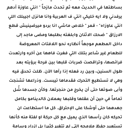
بساطتها في الحديث معه ثم تحدث مازحاً " انتي عاوزة أدهم
يرفدني ولا ايه خليكي انتي ف العربية وانا هانزل اجيبلك اللي
انتي عاوزاه" - قمر " خلاص ماشي انا بردو ميرضينيش قطع
الارزاق " ضحك الاثنان وابلغته بطلبها ومضى ماجد إلى
داخل المطعم موجهاً أنظاره نحو اللافتات المعروضة
للطعام غير شاعر بتلك التي فغرت فاهها عن آخره وارتعدت
فرائصها، وتراقصت ضربات قلبها بين فرحة برؤيته بعد
طول السنين، وبين رد فعله إذا رآها الآن. ظلت تحدق فيه
وهي لا تستطيع التحرك فقدماها تيبست. وذراعها تشنجت
وأبى صوتها حتى أن يخرج من حنجرتها. وكأن جسدها شُل
تماماً في حين أن عقلها وقلبها يعملان كالدينامو بكامل
جهدهما حتى أوشكا على الإحتراق. كل ما استطاعت ان
تحركه كان رأسها الذي يميل مع كل حركة او لفتة منه كأنها
تستعيد حفظ ملامحه التي لم تتغير كثيرا بل ازداد وسامة