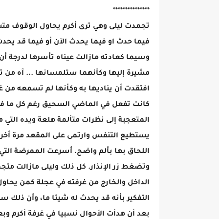
***************
تجمدت ليلى وهي ترى أكرم يحاول الوقوف متشب
فيما حدث او فيما يحدث الآن أو فيما قد يحدث
وسيما كعادته مازالت عيناه تأسرها لدرجة أن 
مشيرة إليها وكأنهما ستلمسانها ... آه من ت
افتقدت أن يناديها به وكأنها لم تسمعه من غي
كانت تفعل في الماضي السحيق رغم كل ما فع
المتعجبة إلى نظرات متألمة هلعة ويده التي م
يستطيع التنفس وارتمى على المقعد مرة أخرى
اللحاق بها بألم واضح. أسرعت الممرضة التي 
وتضغط زر الإنذار. كل ذلك وليلى مازالت متجم
الداخل والخارج من غرفته في عجلة كمن يحاول 
التفكير بأنه قد يحدث له شيئا ما، وأن ذلك س
بعد أن هدأت الأحوال نسبيا في غرفة أكرم وب