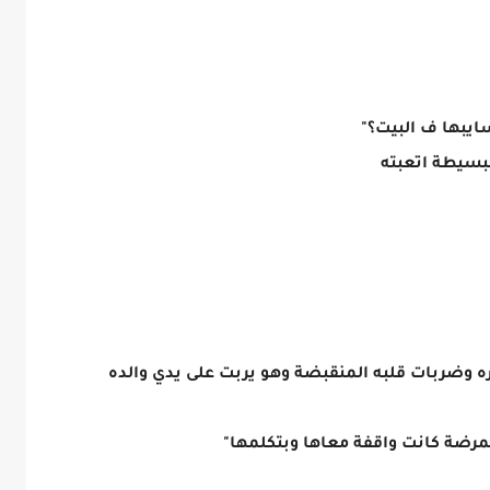
سايبها ف البيت؟"
لبسيطة اتعبته
ره وضربات قلبه المنقبضة وهو يربت على يدي والده
رضة كانت واقفة معاها وبتكلمها"