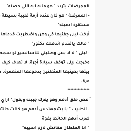
الممرضات بتردد " هو ماله ايه اللي حصله"
- الممرضة " هو كان عنده أزمة قلبية بسيطة
مستقرة ادعيله"
أرخت ليلى جفنيها في وهن واضطربت قدماها 
" مالك يافندم اندهلك دكتور"
- ليلى " لا لا بس وصليني للأسانسير لو س
وخرجت ليلى توقف سيارة أجرة. لا تعرف كيف أ
بيتها بعينيها المثقلتين بدموعها المنهمرة. 
مرة.
***************
ّ غص حلق أدهم وهو يفرك جبينه ويقول" ازا
- الطبيب " يا بشمهندس أدهم هو كانت حالته 
ضرب أدهم الحائط بقوة
" انا الغلطان مكانش لازم اسيبه"