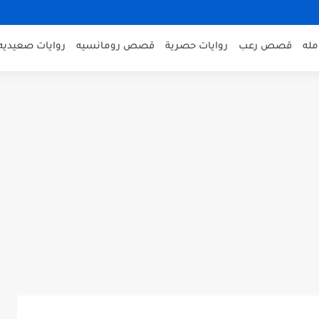
مله
قصص رعب
روايات حصرية
قصص رومانسيه
روايات صعيديه