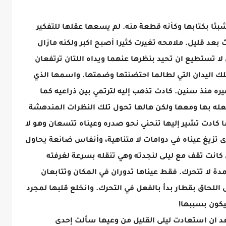
ثا بكتابها وكأنه قطعة منه. لم يسعها عقلها للتفكير
 بعد قليل. ملامحه تغيرت كثيرا أصبح اكبر ولكنه مازال
لا تستطيع ان تحيد بنظرها عنهما ويداه اللتان ترتفعان
لك اليدان التي لطالما احتضنتها وضمتها. واسمها الذي
ره منذ سنين. كادت تذهب إليه لترتمي بين ذراعيه كما
له بها ومعها ولكن هالها تحول تلك النظرات المندهشة
ا كادت تشير إليها تنحني نحو صدره وعيناه تتسعان وهو لا
 تزيغ عيناه في دوامات لا متناهية، وأنفاس ضائعة يحاول
كانت تقف مع ليلى لنجدته وهي تنقله بسرعة لغرفته
دة لا تتحرك. فقط عيناها تدوران في المكان وتتابعان
اللحاق بقطار بدأ بالفعل في التحرك. وانخلع قلبها لمجرد
يكون بسببها!
عد ان استعادت ليلى القليل من وعيها سألت إحدى