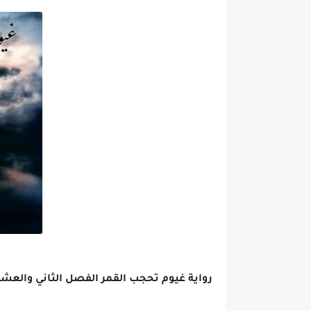
رواية غيوم تحجب القمر الفصل الثاني والعشرون 22 بقلم منى 