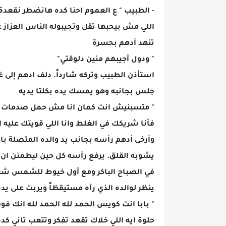
- الطبيب " ع العموم احنا كده هانضطر نقعد
اللي مش بيحبها تقل وتجيبوله الناس العزاز ع
تنهد أدهم بحسرة
" ودول أجيبهم منين دلوقتي"
استأذن الطبيب وتركه شارداً. دلف ادهم إلى 
جلس بجانبه وهو يمسك يده بكلتا يديه
" متسبنيش انت كمان انا مش حمل صدمات تان
فأنا شريكك في الغلط وانا اللي قويتك عليه 
وأرخى أدهم رأسه بجانب يد والده المتصلة با
يشوبه القلق. يرفع رأسه كل حين ليطمئن ان
في الصباح الباكر ومع أول خيوط للشمس شع
ينظر لوالده الذي رآه مستيقظاً ويربت على يده
" بابا انت كويس الحمد لله الحمد لله انك ف
حلوة ايه اللي خلاك تقعد تفكر وتتعب تاني كده