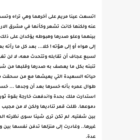
اتسعت عينا مريم على آخرهما وهي تراه وتسم
عنه ولكنها كانت تشعر وكأنها في مشرق الار
بينهما وعلو صدرها وهبوطه يؤكدان على ذلك. 
إلى هواه أو إلى هوّته ! كلا... بعد كل ما رأت
لسبع عجاف أن تقابله وتتحدث معه، لا لن تغيث
تنبئه بكل ما يعصف به صدرها وقلبها من شوق 
حياته السعيدة التي يعيشها مع من سحقت مك
طوال عمره بأنه خسرها بعد أن وجدها ... خسره
استدارت ملك بحدة واندفعت خارجة بقوة ثور 
دموعها. ظلت قمر تناديها ولكن لا من مجيب 
بين شفتيه. لم تكن ترى شيئا سوى نظرته الم
غيرها.. وغادرت إلى منزلها تدفن نفسها بين و
عدة.