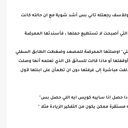
 وللأسف رجعتله تاني بس أشد شوية مع ان حالته كانت
التي أصبحت لا تستطيع حملها ، فأسندتها الممرضة
محتي" اوصلتها الممرضة للمصعد وضغطت الطابق السفلي
وقفتها أو ماذا قالت للسائق كل الذي تعلمه أنها وصلت
دلفت مباشرة إلى غرفتها دون ان تطمأن على ابنتها لأول
ي دا حصل انا سايبه كويس ايه اللي حصل بس"
مستقرة ممكن يكون من التفكير الزيادة مثلا "