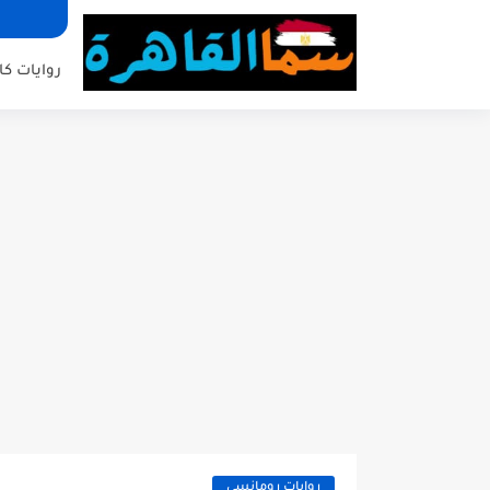
روايات كا
روايات رومانسي