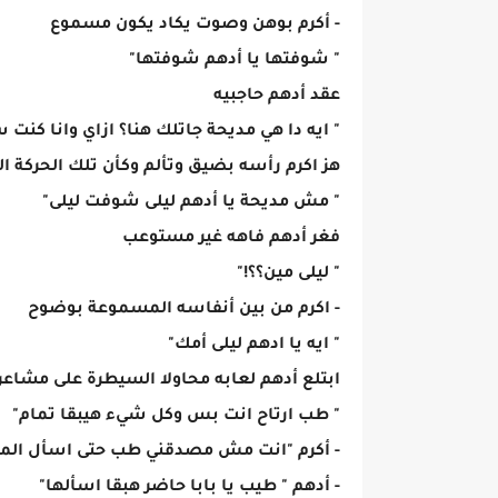
- أكرم بوهن وصوت يكاد يكون مسموع
" شوفتها يا أدهم شوفتها"
عقد أدهم حاجبيه
" ايه دا هي مديحة جاتلك هنا؟ ازاي وانا كنت 
هز اكرم رأسه بضيق وتألم وكأن تلك الحركة ا
" مش مديحة يا أدهم ليلى شوفت ليلى"
فغر أدهم فاهه غير مستوعب
" ليلى مين؟؟!"
- اكرم من بين أنفاسه المسموعة بوضوح
" ايه يا ادهم ليلى أمك"
ابتلع أدهم لعابه محاولا السيطرة على مشاع
" طب ارتاح انت بس وكل شيء هيبقا تمام"
- أكرم "انت مش مصدقني طب حتى اسأل المم
- أدهم " طيب يا بابا حاضر هبقا اسألها"