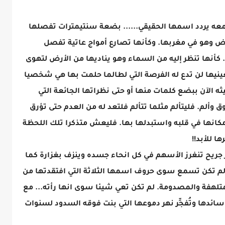
عه يردد اسمها الحقيقي...... بضعة سنتيمترات تفصلها
ض وهو في مغربها. وكأنها تصارع أمواج عاتية تفصل
كأنها تنظر إليه من السماء وهو يناديها من الأرض لتهوى
ه بعينيها لن تدع له الفرصة التي لطالما حلمت بها هي شخصيا
ه الآن ببضع كلمات منها أو حتى نظراتها الجائعة التي
وألم. فليتألم مثلما تتألم فلتعد له من العدم حتى تؤرق
انها في قلبه واستبدلها بها. فليعش متذكرا تلك اللحظة
ا للأبد!!
جريح تنغرز الأسهم في كل انحاء جسده وينزف بغزارة كما
لم تكن تسمع سوى حروف اسمها الثلاثة التي افتقدتها من
تلهفة والمصدومة. لم تكن تعي شيئا سوى انها رأته... مع
سائدها وتُفجِّر نهر دموعها التي بنت فوقه السدود لسنوات