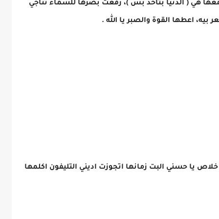
ن معها هي ( الدنيا بتاخد بس )، رفعت بصرها للسماء تناجي
بيه، اعطها القوة والصبر يا الله .
لاص يا حسني البت زمانها اتجوزت اديني التليفون اكلمها