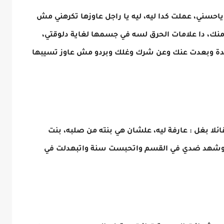
احسني، عملت كدا ليه، ليه يا راجل عاوزها تكرهني مش
ك، دا علامات الحرق لسه في جسمها لغاية دلوقتي،
بعيدة وبعدت عنك وعن شرك وغلك وبردو مش عاوز تسيبها
لا بغل : عارفة ليه، علشان هي بنته من صلبه، بنت
 وشهد ضدي في القسم واتحبست سنة واتبهدلت في