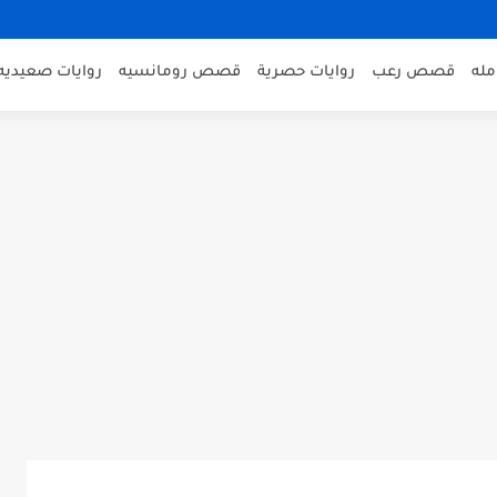
مله
قصص رعب
روايات حصرية
قصص رومانسيه
روايات صعيديه