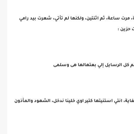
 مرت ساعة، ثم اثنتين، ولكنها لم تأتي، شعرت بيد رامي
 حزين :
م كل الرسايل إلي بعتهالها هى وسلمى
ة، انتي استنيتها كتير اوي خلينا ندخل، الشهود والمأذون