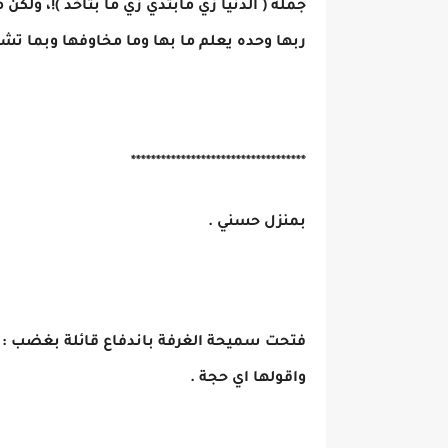
جملة ( الدنيا زي مابتدي زي ما بتاخد )!، ولك
ربها وحده يعلم ما بها وما مخاوفها وبما تشعر 
***********************************
بمنزل حسني .
فتحت سميحة الغرفة باندفاع قائلة بغضب : خ
واقولها اي حجة .