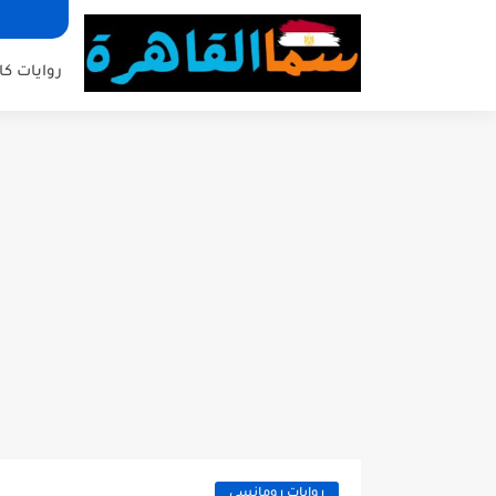
روايات كا
روايات رومانسي