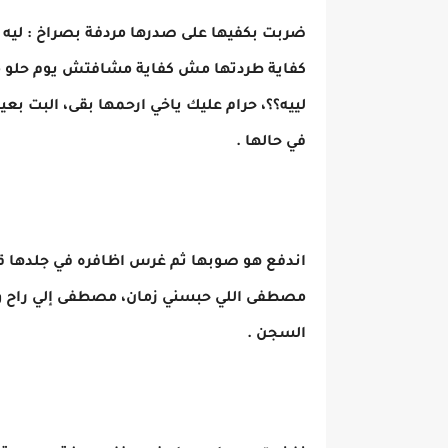
ضربت بكفيها على صدرها مردفة بصراخ : ليه ي
كفاية طردتها مش كفاية مشافتش يوم حلو من
لييه؟؟، حرام عليك ياخي ارحمها بقى، البت 
في حالها .
اندفع هو صوبها ثم غرس اظافره في جلدها قائ
مصطفى اللي حبسني زمان، مصطفى إلي راح
السجن .