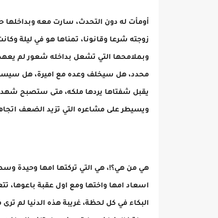
أومأت له دون التحدث، سارت معه وبداخلها ح
زوجته شرعا وقانونا، تمناها هو في ليلة وكان
وبملامحها التي تشعل بداخله شعور لم يعهده 
محدد، هل سيخلف وعده مع اميرة، هل سيسيطر
يقبل شفتاها يردها ملكه، متى ستصبح شهد ال
ويسيطر على مشاعره التي تزيد الضعف اتجاهه
هي من هي؟!، هي التي تركتها امها وحيدة وس
اسعاد امها واختها ومع اول عقبة باعوها، 
البكاء في كل لحظة، غريبة هذه الدنيا لم ترى م